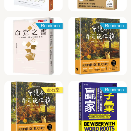
Readmoo
Readmoo
金石堂
Readmoo