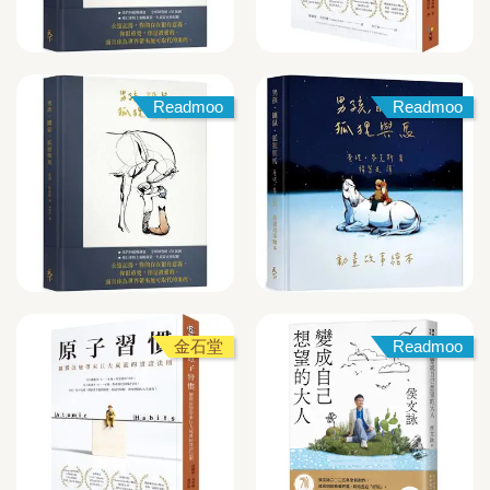
Readmoo
Readmoo
金石堂
Readmoo