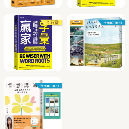
金石堂
Readmoo
Readmoo