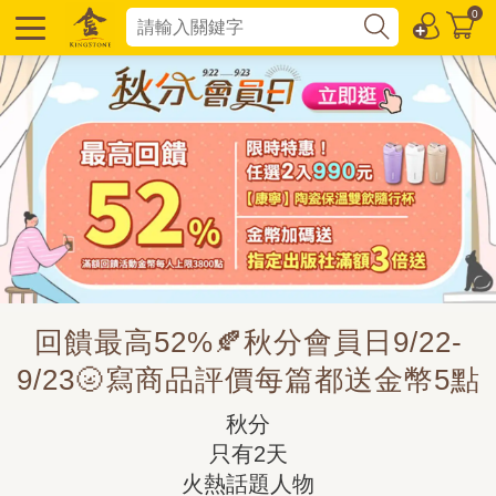
0
回饋最高52%🍂秋分會員日9/22-
9/23🌝寫商品評價每篇都送金幣5點
秋分

只有2天

火熱話題人物
