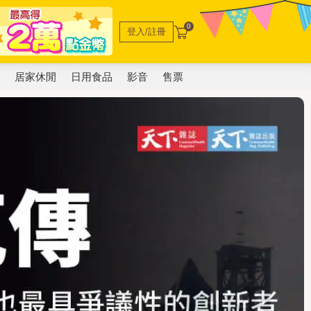
0
登入/註冊
電
居家休閒
日用食品
影音
售票