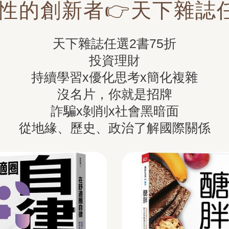
性的創新者👉天下雜誌任
天下雜誌任選2書75折

投資理財

持續學習x優化思考x簡化複雜

沒名片，你就是招牌

詐騙x剝削x社會黑暗面

從地緣、歷史、政治了解國際關係