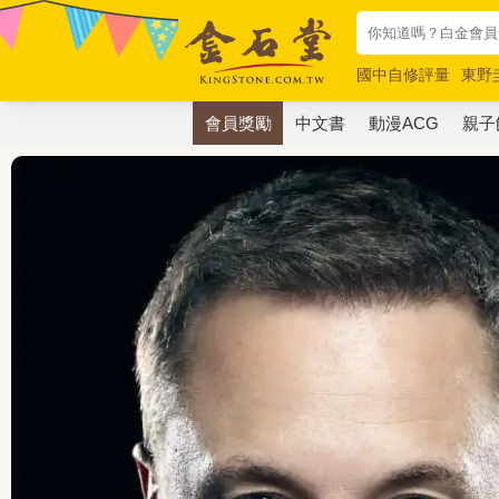
國中自修評量
東野
唯紅花綻放
奧德賽
會員獎勵
中文書
動漫ACG
親子