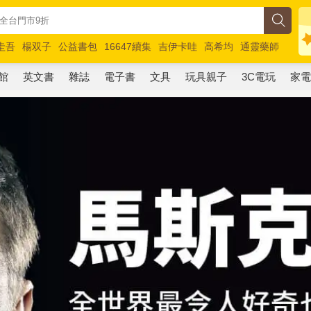
圭吾
楊双子
公益書包
16647續集
吉伊卡哇
高希均
通靈藥師
路邊攤新作
馬斯克
玩具總動員5
超慢跑
館
英文書
雜誌
電子書
文具
玩具親子
3C電玩
家