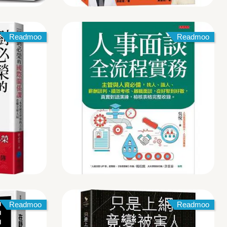
Readmoo
Readmoo
Readmoo
Readmoo