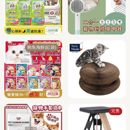
鮪魚海鮮(紅袋)
完售