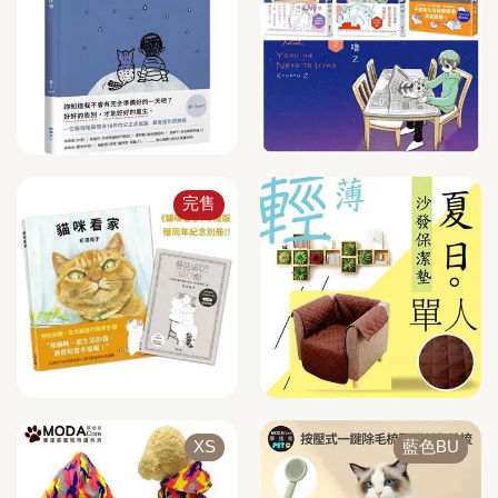
完售
XS
藍色BU