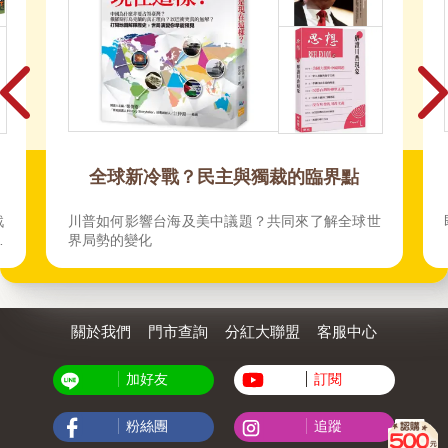
、
全球新冷戰？民主與獨裁的臨界點
戰
川普如何影響台海及美中議題？共同來了解全球世
法
界局勢的變化
關於我們
門市查詢
分紅大聯盟
客服中心
加好友
訂閱
粉絲團
追蹤