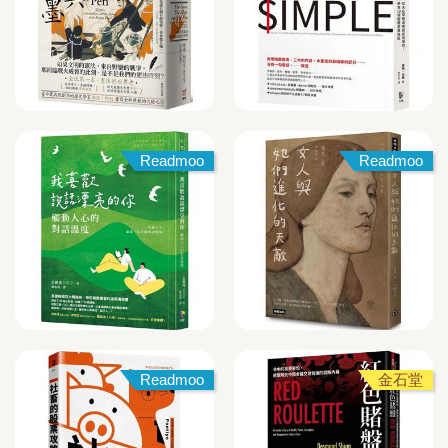
Readmoo
Readmoo
Readmoo
金石堂