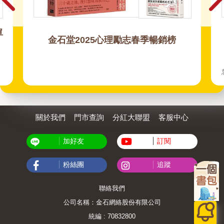
今天也平安下班了呢(?)
「我這麼可愛，為什麼還要上班~喵~」面對工作倦
怠、拖延、疲累、內耗的處方！
關於我們
門市查詢
分紅大聯盟
客服中心
加好友
訂閱
粉絲團
追蹤
聯絡我們
公司名稱：金石網絡股份有限公司
統編 : 70832800