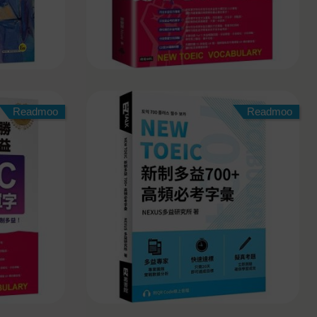
Readmoo
Readmoo