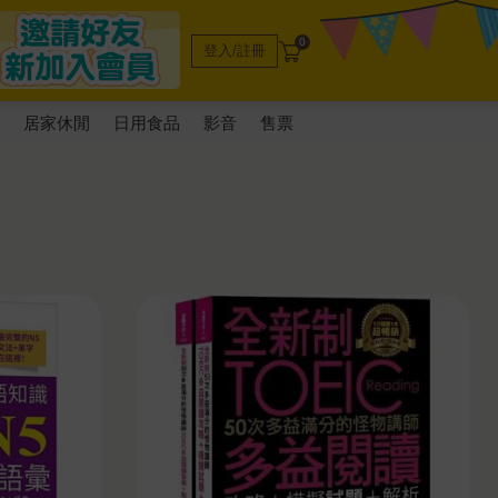
0
登入/註冊
電
居家休閒
日用食品
影音
售票