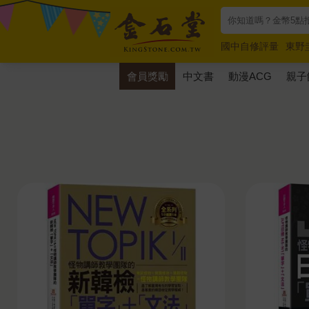
國中自修評量
東野
唯紅花綻放
奧德賽
會員獎勵
中文書
動漫ACG
親子