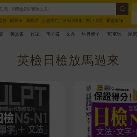
圭吾
楊双子
高希均
公益書包
16647續集
吉伊卡哇
通靈藥師
路邊攤新作
馬斯克
玩具總動員5
超慢跑
館
英文書
雜誌
電子書
文具
玩具親子
3C電玩
家
英檢日檢放馬過來