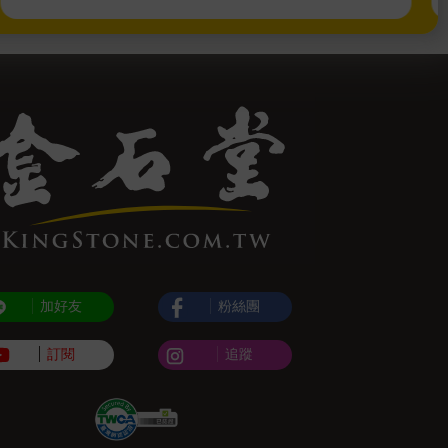
加好友
粉絲團
訂閱
追蹤