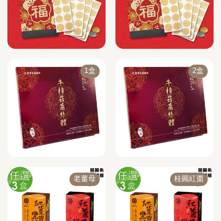
1盒
2盒
老薑母
桂圓紅棗