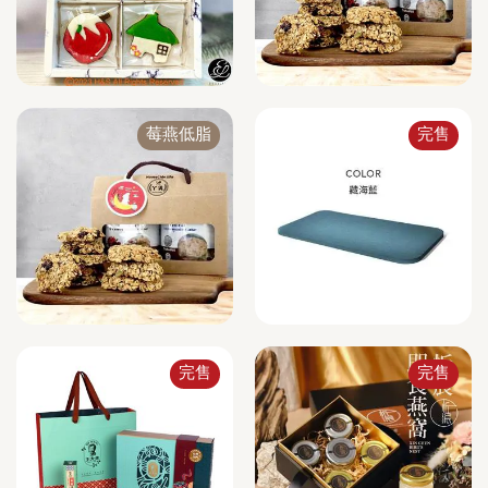
莓燕低脂
完售
完售
完售