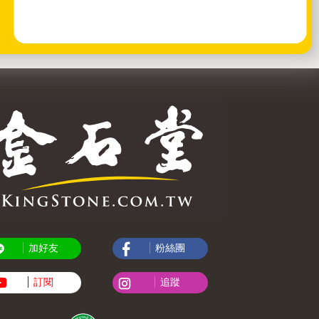
加好友
粉絲團
訂閱
追蹤