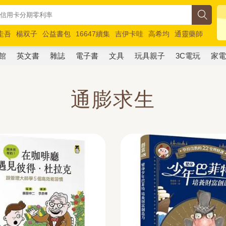
圭吾
楊双子
公益書包
16647續集
吉伊卡哇
高希均
通靈藥師
路邊攤新作
馬斯克
玩具總動員5
超慢跑
館
英文書
雜誌
電子書
文具
玩具親子
3C電玩
家
通膨求生