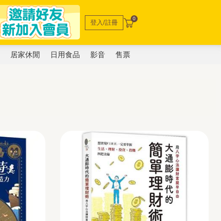
0
登入/註冊
電
居家休閒
日用食品
影音
售票