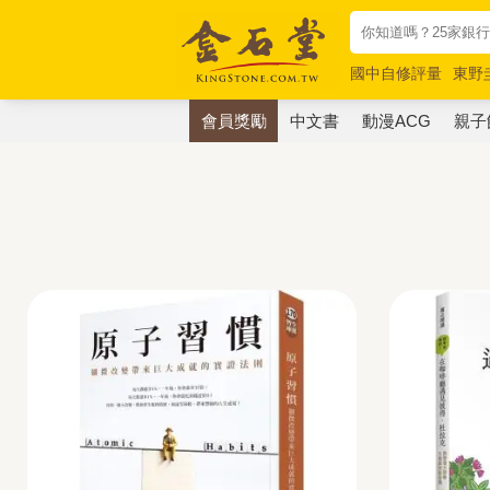
國中自修評量
東野
唯紅花綻放
奧德賽
會員獎勵
中文書
動漫ACG
親子