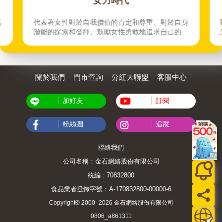
女力時代
蓋
代表著女性對於自我價值的肯定和尊重、對於自身
動
潛能的探索和發揮。鼓勵女性勇敢地追求自己的夢
想，不受任何性別角色或社會期望的限制，勇於挑
戰既有的性別觀念和制度，突破自我。
關於我們
門市查詢
分紅大聯盟
客服中心
加好友
訂閱
粉絲團
追蹤
聯絡我們
公司名稱：金石網絡股份有限公司
統編 : 70832800
食品業者登錄字號：A-170832800-00000-6
Copyright© 2000–2026 金石網絡股份有限公司
0806_a861311