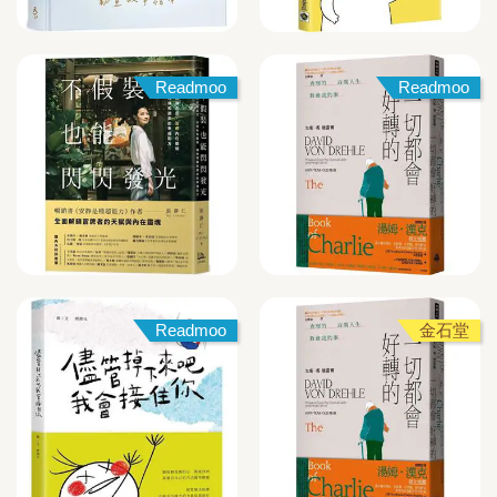
Readmoo
Readmoo
Readmoo
金石堂