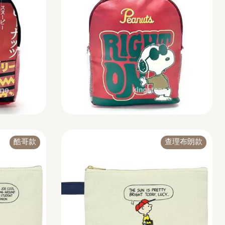
酷哥款
查理布朗款