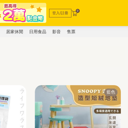
0
登入/註冊
電
居家休閒
日用食品
影音
售票
藍色