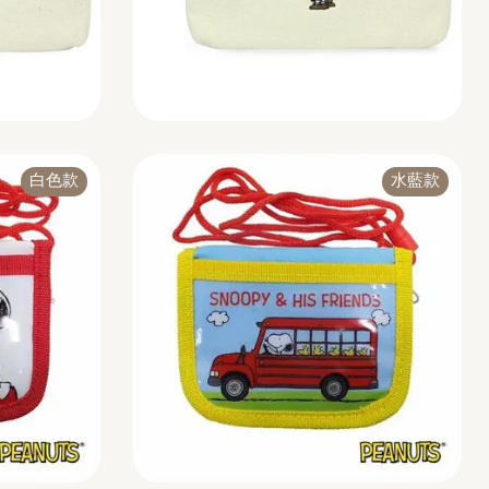
白色款
水藍款