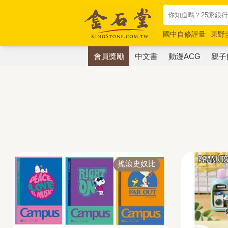
國中自修評量
東野
唯紅花綻放
奧德賽
會員獎勵
中文書
動漫ACG
親子
搖滾史奴比