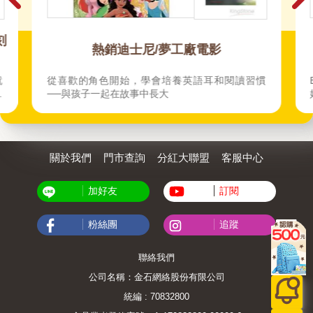
刻
熱銷迪士尼/夢工廠電影
就
從喜歡的角色開始，學會培養英語耳和閱讀習慣
體
──與孩子一起在故事中長大
不
被
走
關於我們
門市查詢
分紅大聯盟
客服中心
加好友
訂閱
粉絲團
追蹤
聯絡我們
公司名稱：金石網絡股份有限公司
統編 : 70832800