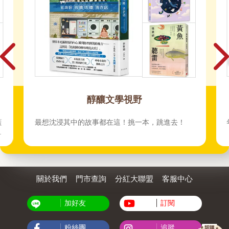
2024電玩3C暢銷榜TOP100
！
年度熱銷3C商品，電玩迷的你不可錯過！
關於我們
門市查詢
分紅大聯盟
客服中心
加好友
訂閱
粉絲團
追蹤