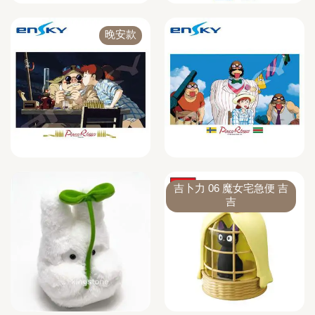
晚安款
吉卜力 06 魔女宅急便 吉
吉