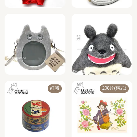
紅豬
208片(橫式)