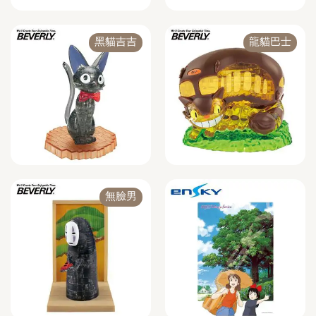
黑貓吉吉
龍貓巴士
無臉男