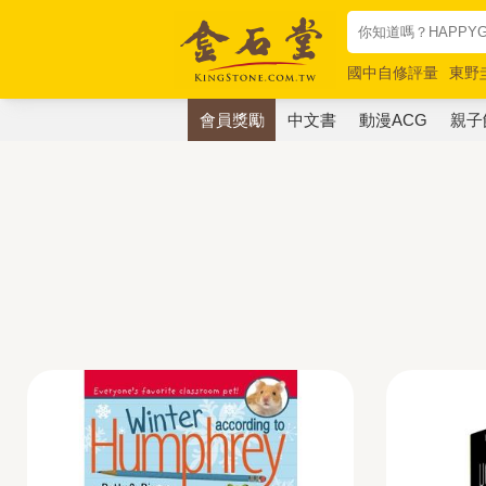
國中自修評量
東野
唯紅花綻放
奧德賽
會員獎勵
中文書
動漫ACG
親子