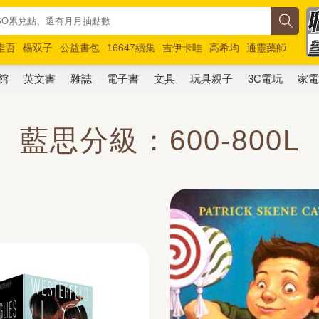
圭吾
楊双子
公益書包
16647續集
吉伊卡哇
高希均
通靈藥師
路邊攤新作
馬斯克
玩具總動員5
超慢跑
館
英文書
雜誌
電子書
文具
玩具親子
3C電玩
家
藍思分級：600-800L