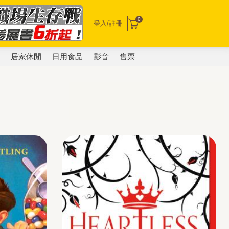
0
登入/註冊
電
居家休閒
日用食品
影音
售票