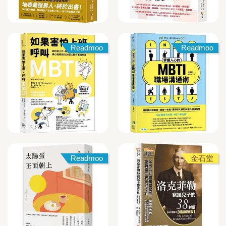
Readmoo
Readmoo
Readmoo
金石堂