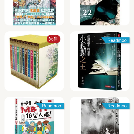
完售
Readmoo
Readmoo
Readmoo