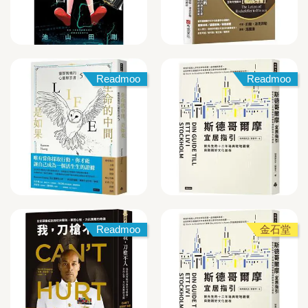
Readmoo
Readmoo
Readmoo
金石堂