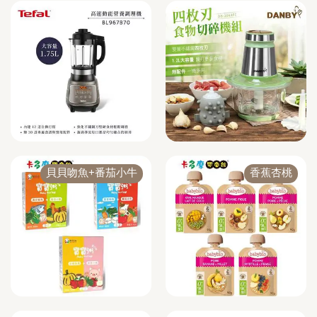
貝貝吻魚+番茄小牛
香蕉杏桃