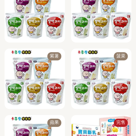
紫薯
菠菜
蘋果
完售