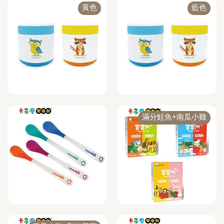
黃色
藍色
滿分鮭魚+南瓜小雞