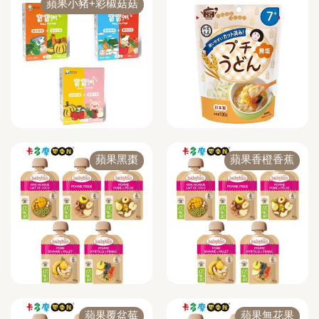
蘋果小豬+彩椒菇菇
蘋果黑棗
蘋果香橙香蕉
蘋果覆盆莓
蘋果無花果