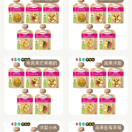
奇異果芒果椰奶
蘋果洋梨
洋梨小米
蘋果藍莓草莓