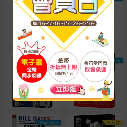
Readmoo
Readmoo
Readmoo
金石堂