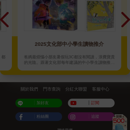
2025文化部中小學生讀物推介
都
爸媽最煩惱小朋友暑假玩3C都沒有閱讀，浪費寶貴
的光陰。跟著文化部每年建議的中小學生讀物推介
就對了喔！
關於我們
門市查詢
分紅大聯盟
客服中心
加好友
訂閱
粉絲團
追蹤