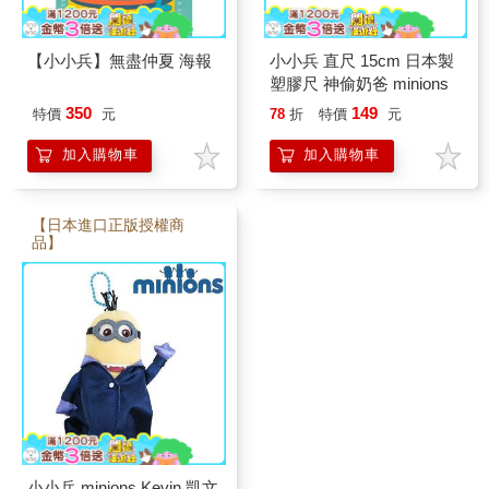
【小小兵】無盡仲夏 海報
小小兵 直尺 15cm 日本製
塑膠尺 神偷奶爸 minions
350
149
特價
元
78
折
特價
元
加入購物車
加入購物車
【日本進口正版授權商
品】
小小兵 minions Kevin 凱文