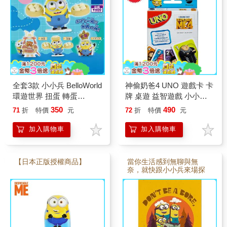
全套3款 小小兵 BelloWorld
神偷奶爸4 UNO 遊戲卡 卡
環遊世界 扭蛋 轉蛋
牌 桌遊 益智遊戲 小小兵
minions 神偷奶爸
minions
350
490
71
折
特價
元
72
折
特價
元
加入購物車
加入購物車
【日本正版授權商品】
當你生活感到無聊與無
奈，就快跟小小兵來場探
險。