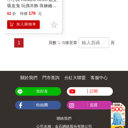
吸血鬼 玩偶吊飾 珠鍊鑰匙
圈 暗黑時代
179
62
折
特價
元
加入購物車
1
頁數
1
/1
移至第
頁
關於我們
門市查詢
分紅大聯盟
客服中心
加好友
訂閱
粉絲團
追蹤
聯絡我們
公司名稱：金石網絡股份有限公司