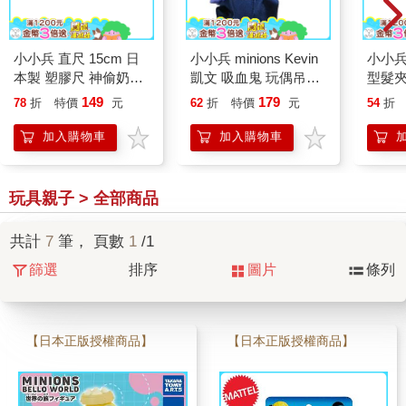
小小兵 直尺 15cm 日
小小兵 minions Kevin
小小兵
本製 塑膠尺 神偷奶爸
凱文 吸血鬼 玩偶吊飾
型髮夾
minions
珠鍊鑰匙圈 暗黑時代
瀏海夾 
149
179
78
折
特價
元
62
折
特價
元
54
折
爸
加入購物車
加入購物車
玩具親子 > 全部商品
共計
7
筆， 頁數
1
/1
篩選
排序
圖片
條列
【日本正版授權商品】
【日本正版授權商品】