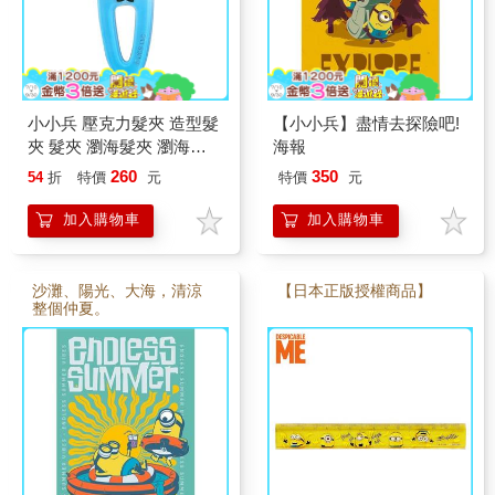
小小兵 壓克力髮夾 造型髮
【小小兵】盡情去探險吧!
夾 髮夾 瀏海髮夾 瀏海夾
海報
minions 神偷奶爸
260
350
54
折
特價
元
特價
元
加入購物車
加入購物車
沙灘、陽光、大海，清涼
【日本正版授權商品】
整個仲夏。