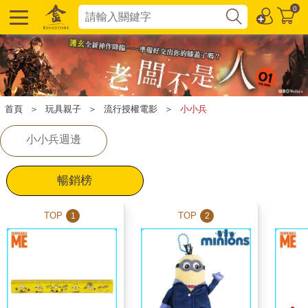
0
首頁
＞
玩具親子
＞
流行授權電影
＞
小小兵
小小兵週邊
暢銷榜
TOP
TOP
1
2