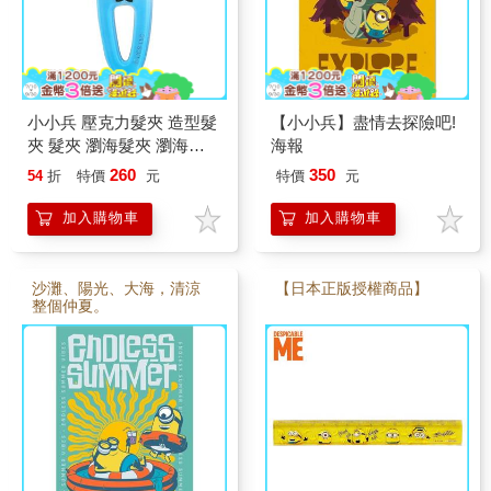
小小兵 壓克力髮夾 造型髮
【小小兵】盡情去探險吧!
夾 髮夾 瀏海髮夾 瀏海夾
海報
minions 神偷奶爸
260
350
54
折
特價
元
特價
元
加入購物車
加入購物車
沙灘、陽光、大海，清涼
【日本正版授權商品】
整個仲夏。