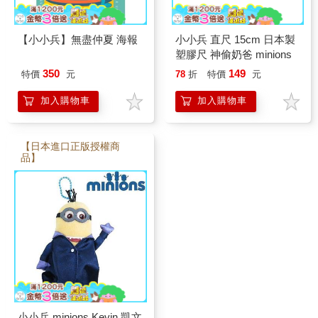
【小小兵】無盡仲夏 海報
小小兵 直尺 15cm 日本製
塑膠尺 神偷奶爸 minions
350
149
特價
元
78
折
特價
元
加入購物車
加入購物車
【日本進口正版授權商
品】
小小兵 minions Kevin 凱文