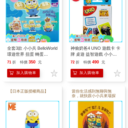
全套3款 小小兵 BelloWorld
神偷奶爸4 UNO 遊戲卡 卡
環遊世界 扭蛋 轉蛋
牌 桌遊 益智遊戲 小小兵
minions 神偷奶爸
minions
350
490
71
折
特價
元
72
折
特價
元
加入購物車
加入購物車
【日本正版授權商品】
當你生活感到無聊與無
奈，就快跟小小兵來場探
險。