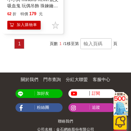
吸血鬼 玩偶吊飾 珠鍊鑰匙
圈 暗黑時代
179
62
折
特價
元
加入購物車
1
頁數
1
/1
移至第
頁
關於我們
門市查詢
分紅大聯盟
客服中心
加好友
訂閱
粉絲團
追蹤
聯絡我們
公司名稱：金石網絡股份有限公司