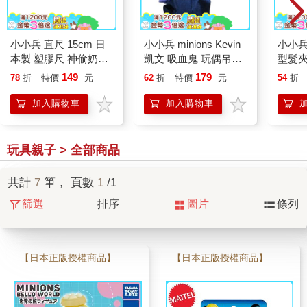
小小兵 直尺 15cm 日
小小兵 minions Kevin
小小兵
本製 塑膠尺 神偷奶爸
凱文 吸血鬼 玩偶吊飾
型髮夾
minions
珠鍊鑰匙圈 暗黑時代
瀏海夾 
149
179
78
折
特價
元
62
折
特價
元
54
折
爸
加入購物車
加入購物車
玩具親子 > 全部商品
共計
7
筆， 頁數
1
/1
篩選
排序
圖片
條列
【日本正版授權商品】
【日本正版授權商品】