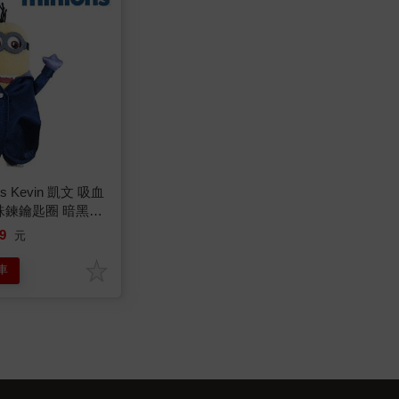
 Kevin 凱文 吸血
珠鍊鑰匙圈 暗黑時
9
元
車