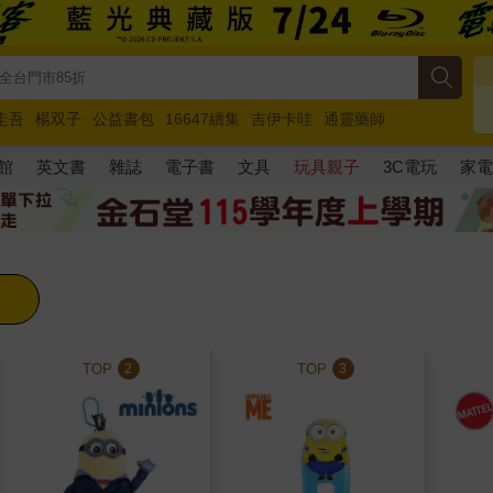
圭吾
楊双子
公益書包
16647續集
吉伊卡哇
通靈藥師
路邊攤新作
馬斯克
玩具總動員5
超慢跑
館
英文書
雜誌
電子書
文具
玩具親子
3C電玩
家
TOP
TOP
2
3