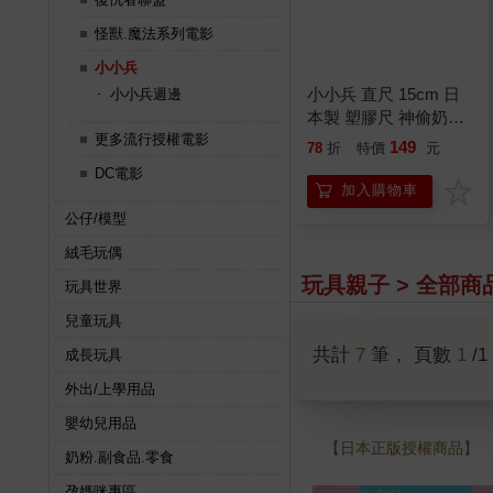
怪獸.魔法系列電影
小小兵
小小兵 直尺 15cm 日
小小兵週邊
本製 塑膠尺 神偷奶爸
更多流行授權電影
minions
149
78
折
特價
元
DC電影
加入購物車
公仔/模型
絨毛玩偶
玩具親子 > 全部商
玩具世界
兒童玩具
共計
7
筆， 頁數
1
/1
成長玩具
外出/上學用品
嬰幼兒用品
【日本正版授權商品】
奶粉.副食品.零食
孕媽咪專區