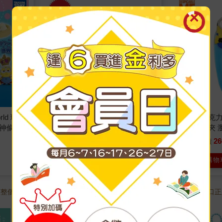
rld 環遊
神偷奶爸4 UNO 遊戲卡 卡牌 桌
小小兵 壓克力
s 神偷奶
遊 益智遊戲 小小兵 minions
夾 瀏海髮夾 瀏海
偷奶爸
490
26
72
折
特價
元
54
折
特價
加入購物車
加入購物
涼整個仲
【日本正版授權商品】
【日本進口正