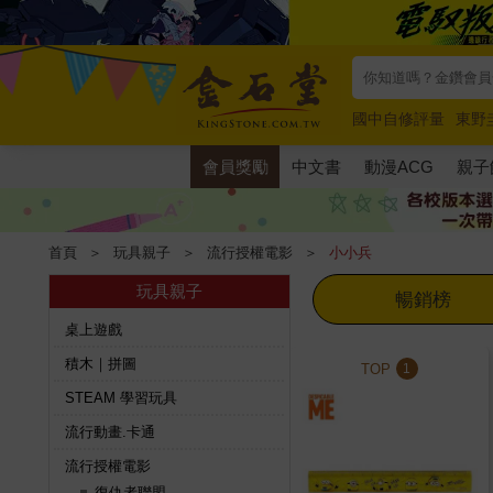
國中自修評量
東野
唯紅花綻放
奧德賽
會員獎勵
中文書
動漫ACG
親子
首頁
＞
玩具親子
＞
流行授權電影
＞
小小兵
玩具親子
暢銷榜
桌上遊戲
積木｜拼圖
TOP
1
STEAM 學習玩具
流行動畫.卡通
流行授權電影
復仇者聯盟