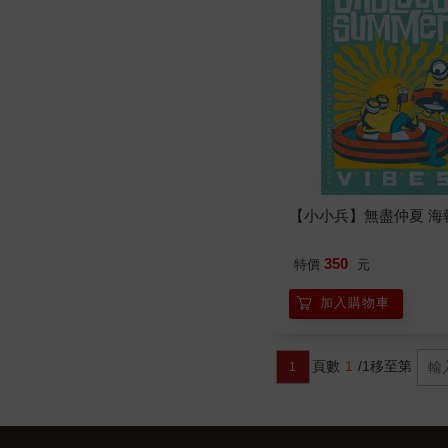
【小小兵】無盡仲夏 海
350
特價
元
加入購物車
頁數
1
/1
移至第
1