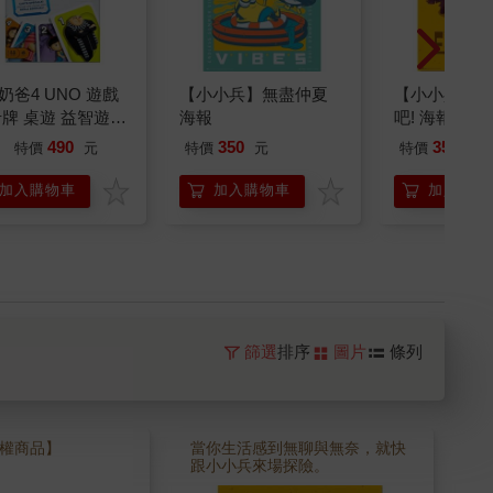
奶爸4 UNO 遊戲
【小小兵】無盡仲夏
【小小兵】盡
卡牌 桌遊 益智遊戲
海報
吧! 海報
 minions
490
350
350
特價
元
特價
元
特價
元
加入購物車
加入購物車
加入購物
篩選
排序
圖片
條列
權商品】
當你生活感到無聊與無奈，就快
跟小小兵來場探險。