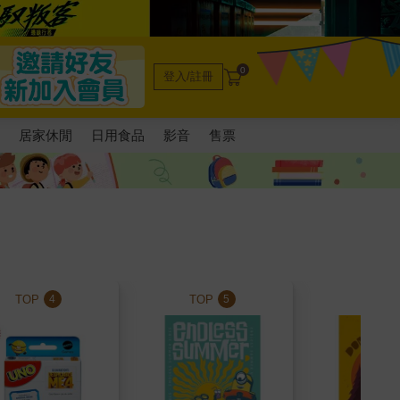
0
登入/註冊
電
居家休閒
日用食品
影音
售票
TOP
TOP
TOP
4
5