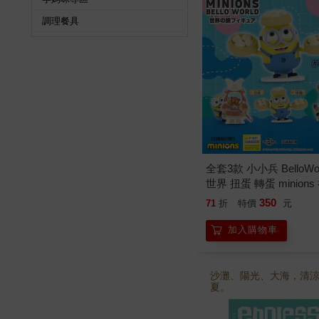
調理餐具
全套3款 小小兵 BelloWo
世界 扭蛋 轉蛋 minion
爸
350
71
折
特價
元
加入購物車
沙灘、陽光、大海，清
夏。