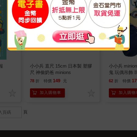
報
小小兵 直尺 15cm 日本製 塑膠
小小兵 minions
尺 神偷奶爸 minions
鬼 玩偶吊飾 
代
149
17
78
折
特價
元
62
折
特價
加入購物車
加入購物
頁