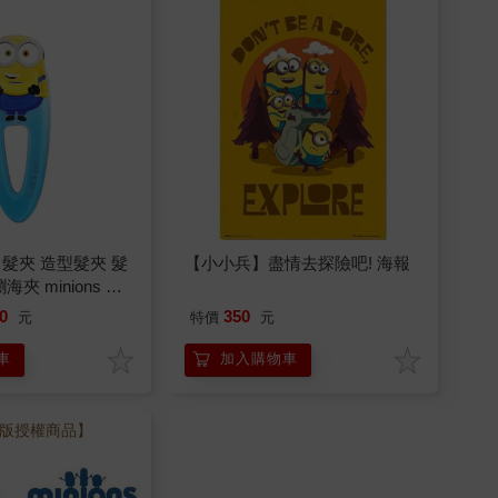
髮夾 造型髮夾 髮
【小小兵】盡情去探險吧! 海報
夾 minions 神
0
350
元
特價
元
車
加入購物車
版授權商品】