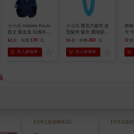
小小兵 minions Kevin
小小兵 壓克力髮夾 造
神偷
凱文 吸血鬼 玩偶吊飾
型髮夾 髮夾 瀏海髮夾
卡 
珠鍊鑰匙圈 暗黑時代
瀏海夾 minions 神偷奶
小小兵
179
260
62
折
特價
元
54
折
特價
元
72
折
爸
加入購物車
加入購物車
品
【日本正版授權商品】
【日本正版授