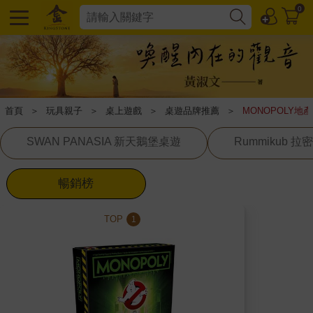
0
首頁
＞
玩具親子
＞
桌上遊戲
＞
桌遊品牌推薦
＞
MONOPOLY地
SWAN PANASIA 新天鵝堡桌遊
Rummikub 拉密
暢銷榜
TOP
1