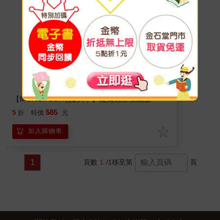
【MONOPOLY地產大亨】魔鬼剋星收藏版
585
5
折
特價
元
加入購物車
1
頁數
1
/1
移至第
頁