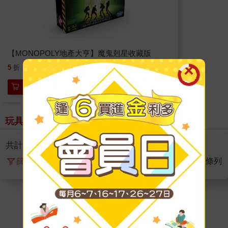
【MONOPOLY地產大亨】魔鬼剋星收藏版
585
5
折
特價
元
加入購物車
玩具親子 > 全部商品
共計
1
筆， 頁數
1
/1
篩選
排序
圖片
條列