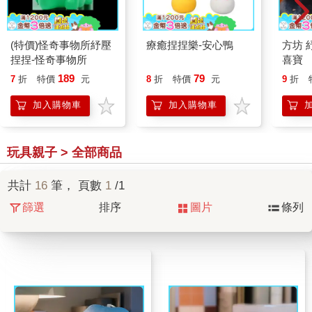
(特價)怪奇事物所紓壓
療癒捏捏樂-安心鴨
方坊 
捏捏-怪奇事物所
喜寶
189
79
7
折
特價
元
8
折
特價
元
9
折
加入購物車
加入購物車
玩具親子 > 全部商品
共計
16
筆， 頁數
1
/1
篩選
排序
圖片
條列