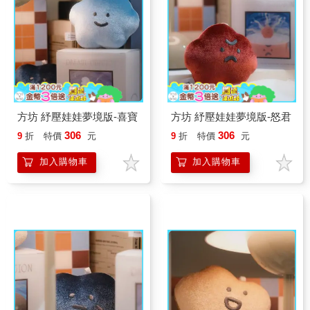
方坊 紓壓娃娃夢境版-喜寶
方坊 紓壓娃娃夢境版-怒君
306
306
9
折
特價
元
9
折
特價
元
加入購物車
加入購物車