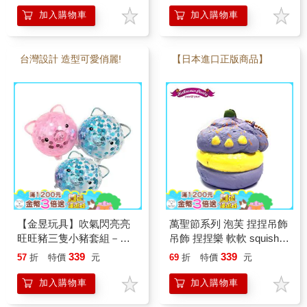
加入購物車
加入購物車
台灣設計 造型可愛俏麗!
【日本進口正版商品】
【金昱玩具】吹氣閃亮亮
萬聖節系列 泡芙 捏捏吊飾
旺旺豬三隻小豬套組－特
吊飾 捏捏樂 軟軟 squishy
殊設計 特殊開模 台灣獨家
SAMMY
339
339
57
折
特價
元
69
折
特價
元
銷售
加入購物車
加入購物車