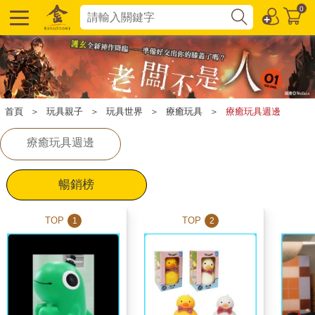
0
首頁
＞
玩具親子
＞
玩具世界
＞
療癒玩具
＞
療癒玩具週邊
療癒玩具週邊
暢銷榜
TOP
TOP
1
2