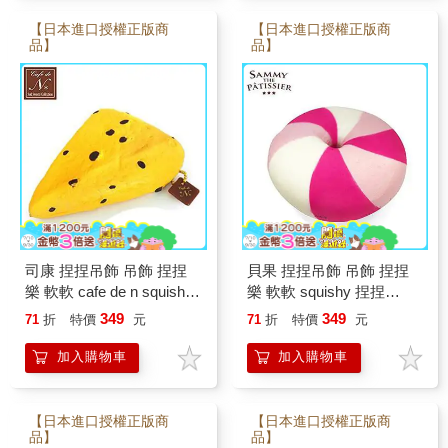
【日本進口授權正版商
【日本進口授權正版商
品】
品】
司康 捏捏吊飾 吊飾 捏捏
貝果 捏捏吊飾 吊飾 捏捏
樂 軟軟 cafe de n squishy
樂 軟軟 squishy 捏捏
捏捏
Sammy the Patissier
349
349
71
折
特價
元
71
折
特價
元
加入購物車
加入購物車
【日本進口授權正版商
【日本進口授權正版商
品】
品】