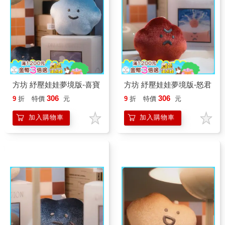
方坊 紓壓娃娃夢境版-喜寶
方坊 紓壓娃娃夢境版-怒君
306
306
9
折
特價
元
9
折
特價
元
加入購物車
加入購物車