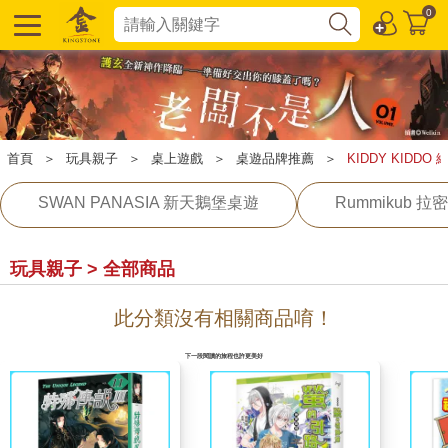
0
首頁
＞
玩具親子
＞
桌上遊戲
＞
桌遊品牌推薦
＞
KIDDY KIDDO
SWAN PANASIA 新天鵝堡桌遊
Rummikub 拉密
玩具親子 > 全部商品
此分類沒有相關商品唷！
下一段閱讀的旅程也許更美好