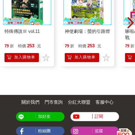
特殊傳說Ⅲ vol.11
神使劇場：螢的引路燈
哆啦
戰
253
253
79
折
特價
元
79
折
特價
元
79
折
加入購物車
加入購物車
關於我們
門市查詢
分紅大聯盟
客服中心
加好友
訂閱
粉絲團
追蹤