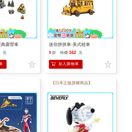
很適合。
送禮都很適合。
經典露營車
迷你拼拼車-美式校車
7
162
元
9
折
特價
元
車
加入購物車
【日本正版授權商品】