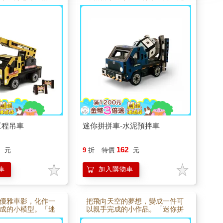
造，透過簡單拼
你拼拼車－水泥預拌車」以溫潤
帶來的專注與樂
木質零件設計，透過簡單拼組，
完成，每一步都充
慢慢完成一台迷你預拌車模型。
成後也能成為桌上
組裝的過程充滿手作樂趣，也讓
論親子共作、療癒
人沉浸在專注與創作的節奏中；
喜歡工程車與模型
完成後不僅是可愛的小模型，也
份充滿溫度的小禮
能成為桌面上的療癒風景，無論
收藏、送禮或親子共作都很適
合。
工程吊車
迷你拼拼車-水泥預拌車
2
162
元
9
折
特價
元
車
加入購物車
優雅車影，化作一
把飛向天空的夢想，變成一件可
成的小模型。「迷
以親手完成的小作品。「迷你拼
舊老爺車」以溫潤
拼車－小飛機」以溫潤木質零件