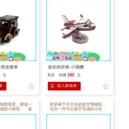
，透過簡單拼組，
設計，透過簡單拼組，慢慢完成
充滿復古氣息的迷
一架迷你飛機模型。組裝過程充
件到成品，每一步
滿手作的樂趣與專注感，完成後
手作的樂趣；完成
不僅是一件可愛模型，也能成為
可愛模型，也是一
桌面上的小風景。無論親子共
的桌面風景，無論
作、療癒手作或送禮收藏，都能
療癒手作都很適
讓人感受飛行帶來的想像與自
由。 ✈️
懷舊老爺車
迷你拼拼車-小飛機
2
162
元
9
折
特價
元
車
加入購物車
地勤場景，變成一
把承載千年文化的故宮博物院，
成的小模型。「迷
化作一件可以親手完成的小作
李托運車」以溫潤
品。「迷你拼拼車－城市景系列
，透過簡單拼組，
故宮博物院」以木質零件設計，
機場行李運輸車。
透過簡單拼組，慢慢拼出經典建
手作的專注與樂
築輪廓。組裝過程充滿手作的專