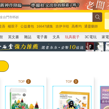
圭吾
楊双子
公益書包
16647續集
吉伊卡哇
高希均
通靈藥師
路邊攤新作
馬斯克
玩具總動員5
超慢跑
館
英文書
雜誌
電子書
文具
玩具親子
3C電玩
家
TOP
TOP
2
3