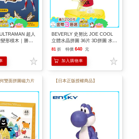
LTRAMAN 超人
BEVERLY 史努比 JOE COOL
態變形積木｜勝利
立體水晶拼圖 36片 3D拼圖 水晶
-11）
拼圖 公仔 模型
640
81
折
特價
元
車
加入購物車
何雙面拼圖磁力片
【日本正版授權商品】