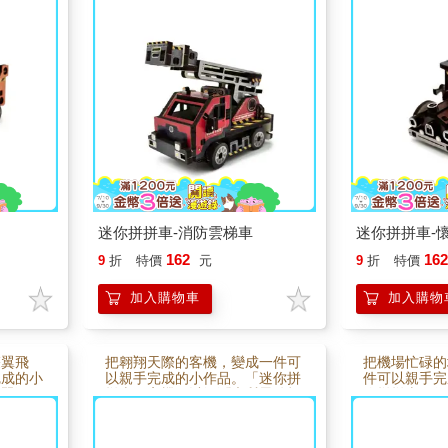
計，透過
溫潤木質零件設計，透過簡單拼
木質零件打造
台迷你工
組，慢慢完成一台迷你消防車模
慢慢完成一台
每一步都
型。組裝過程充滿手作的專注與
你車款。從零
；完成後
樂趣，也讓人感受完成作品的成
都帶來專注與
成為桌面
就感；完成後不僅是可愛模型，
後不僅是一台
共作、療
更能成為桌面上的小風景，無論
道帶著時代感
程車的
親子共作、療癒手作或送禮收藏
收藏、送禮或
都很適合。
合。
迷你拼拼車-消防雲梯車
迷你拼拼車-
162
16
9
折
特價
元
9
折
特價
加入購物車
加入購物
雙翼飛
把翱翔天際的客機，變成一件可
把機場忙碌的
完成的小
以親手完成的小作品。「迷你拼
件可以親手完
雙翼飛
拼車－客機」以溫潤木質零件打
你拼拼車－行
造，透過
造，透過簡單拼組，慢慢完成一
木質零件設計
架充滿復
架迷你飛機模型。從零件到成
慢慢完成一台
裝過程帶
品，每一步都充滿手作的專注與
組裝過程充滿