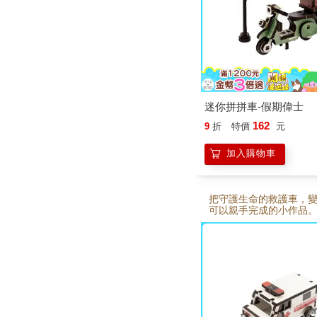
無論收藏或送禮都很適
迷你拼拼車-假期偉士
162
9
折
特價
元
加入購物車
把守護生命的救護車，
可以親手完成的小作品
拼拼車－救護車」以木
計，透過簡單拼組，慢
台經典紅白配色的迷你
組裝過程充滿手作的專
趣，完成後不僅是可愛
像把守護與關懷的精神
面上，無論收藏或送禮
合。