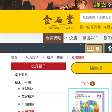
國中自修評量
東野
唯紅花綻放
奧德賽
會員獎勵
中文書
動漫ACG
親子
首頁
＞
玩具親子
＞
積木｜拼圖
＞
立體拼圖
玩具親子
暢銷榜
桌上遊戲
積木｜拼圖
TOP
1
微型積木
益智積木
平面拼圖
立體拼圖