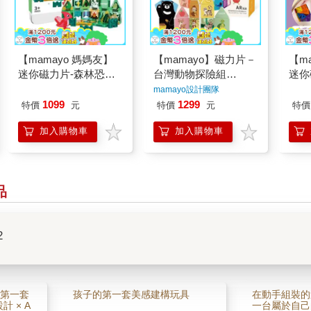
【mamayo 媽媽友】
【mamayo】磁力片－
【m
迷你磁力片-森林恐龍
台灣動物探險組
迷你磁
(42pcs/附鐵盒與說明
（48pcs）
鐵盒
mamayo設計團隊
書/開放式/旅行外出/隨
旅行
1099
1299
特價
元
特價
特價
元
身攜帶款/教具)
教具
加入購物車
加入購物車
品
2
的第一套
孩子的第一套美感建構玩具
在動手組裝的
 × A
一台屬於自己