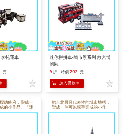
受完成作品的成就
注與樂趣，完成後不僅是迷你模
僅是一台可愛模
型，也像把歷史與文化收藏在桌
桌面上的小風景，
面上，無論收藏或送禮都很適
、療癒手作或送禮
合。
。
行李托運車
迷你拼拼車-城市景系列 故宮博
物院
7
207
元
9
折
特價
元
車
加入購物車
標總統府，變成一
把台北最具代表性的城市地標，
成的小作品。「迷
變成一件可以親手完成的小作
市景系列 總統府」
品。「迷你拼拼車－城市景系列
計，透過簡單拼
台北101」以木質零件設計，透
經典紅磚建築輪
過簡單拼組，慢慢拼出經典摩天
充滿手作的專注與
大樓的建築輪廓。組裝過程充滿
不僅是迷你模型，
手作的專注與樂趣，完成後不僅