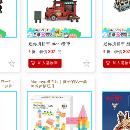
合。
收藏或送禮都很適合。
收藏或送禮都
迷你拼拼車-pizza餐車
迷你拼拼車-
207
20
9
折
特價
元
9
折
特價
加入購物車
加入購物
變成一件
Mamayo磁力片｜孩子的第一套
。「迷你
美感建構玩具
質零件設
慢完成一
救護車。
注與樂
模型，也
收藏在桌
都很適