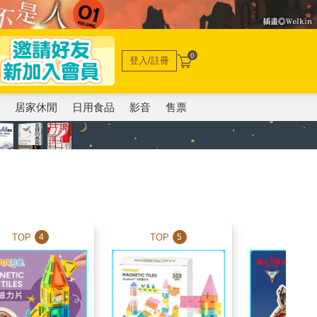
0
登入/註冊
電
居家休閒
日用食品
影音
售票
TOP
TOP
TOP
4
5