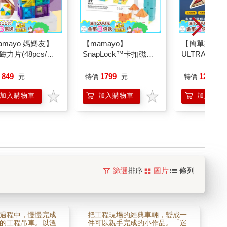
amayo 媽媽友】
【mamayo】
【簡單製造】
力片(48pcs/附
SnapLock™卡扣磁力
ULTRAMAN
與說明書/開放式/
片(103pcs)
王 多型態變
外出/隨身攜帶款/
勝利飛燕1號（
849
1799
1250
元
特價
元
特價
元
)
11）
加入購物車
加入購物車
加入購物
篩選
排序
圖片
條列
過程中，慢慢完成
把工程現場的經典車輛，變成一
的工程吊車。以溫
件可以親手完成的小作品。「迷