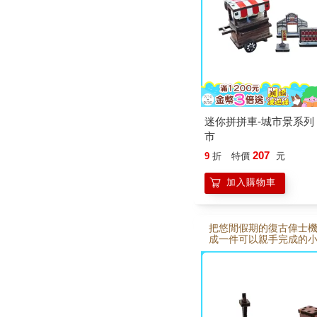
型，也像把台灣夜市文
桌面上，無論收藏或送
合。
迷你拼拼車-城市景系列
市
207
9
折
特價
元
加入購物車
把悠閒假期的復古偉士
成一件可以親手完成的
「迷你拼拼車－假期偉
質零件設計，透過簡單
慢完成一台充滿復古風
機車。組裝過程充滿手
與樂趣，完成後不僅是
型，也能成為桌面上的