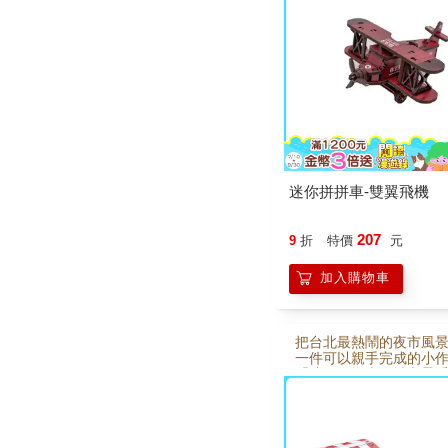
來手作的專注與樂趣，
能成為桌面上的小風景
子共作、療癒手作或送
空與模型的人，都能感
空的浪漫想像。
迷你拼拼車-雙翼飛機
207
9
折
特價
元
加入購物車
把台北最熱鬧的夜市風
一件可以親手完成的小
「迷你拼拼車－城市景系
夜市」以木質零件設計
單拼組，慢慢拼出充滿
市街景。組裝過程充滿
注與樂趣，完成後不僅