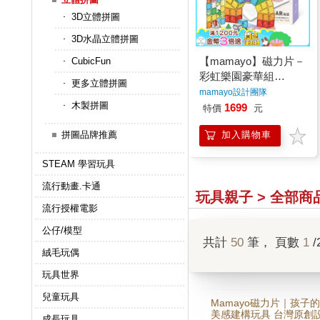
3D立體拼圖
3D水晶立體拼圖
【mamayo】磁力片－
CubicFun
彩虹樂園豪華組
更多立體拼圖
（103pcs）
mamayo設計團隊
木製拼圖
1699
特價
元
拼圖品牌推薦
加入購物車
STEAM 學習玩具
流行動畫.卡通
玩具親子 > 全部商
流行授權電影
公仔/模型
共計
50
筆， 頁數
1
/
絨毛玩偶
玩具世界
兒童玩具
Mamayo磁力片｜孩子
美感建構玩具 台灣原創設計
成長玩具