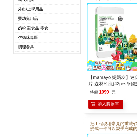
R動畫教學 × 多元玩法
外出/上學用品
嬰幼兒用品
奶粉.副食品.零食
孕媽咪專區
調理餐具
【mamayo 媽媽友】
片-森林恐龍(42pcs/附
明書/開放式/旅行外出/
1099
特價
元
款/教具)
加入購物車
把工程現場常見的重載
變成一件可以親手完成
型。「迷你拼拼車－重