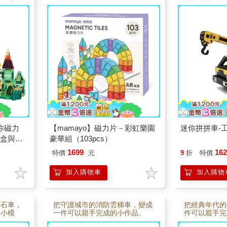
一次滿足
潤木質零件打
組，感受手作
趣，從零件到
滿成就感；完
的小風景。無
手作，或送給
的人，都是一
物。
迷你磁力
【mamayo】磁力片－彩虹樂園
迷你拼拼車-
鐵盒與說
豪華組（103pcs）
隨身攜帶
1699
16
特價
元
9
折
特價
加入購物車
加入購物
砂石車，
把守護城市的消防雲梯車，變成
把經典年代的
的小模
一件可以親手完成的小作品。
件可以親手完
載砂石
「迷你拼拼車－消防雲梯車」以
你拼拼車－懷