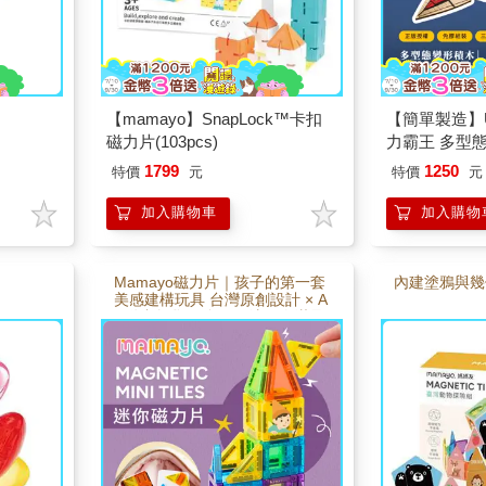
【mamayo】SnapLock™卡扣
【簡單製造】U
磁力片(103pcs)
力霸王 多型
飛燕1號（IUM
1799
1250
特價
元
特價
元
加入購物車
加入購物
Mamayo磁力片｜孩子的第一套
內建塗鴉與幾
美感建構玩具 台灣原創設計 × A
R動畫教學 × 多元玩法一次滿足