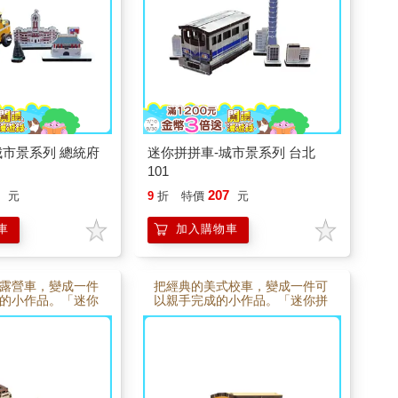
憶收藏在桌面上，
是迷你模型，也像把城市記憶收
禮都很適合。
藏在桌面上，無論收藏或送禮都
很適合。
城市景系列 總統府
迷你拼拼車-城市景系列 台北
101
7
207
元
9
折
特價
元
車
加入購物車
露營車，變成一件
把經典的美式校車，變成一件可
的小作品。「迷你
以親手完成的小作品。「迷你拼
露營車」以木質零
拼車－美式校車」以木質零件設
簡單拼組，慢慢完
計，透過簡單拼組，慢慢完成一
遊氣息的迷你露營
台充滿校園回憶的迷你巴士。組
充滿手作的專注與
裝過程充滿手作的專注與樂趣，
不僅是可愛模型，
完成後不僅是可愛模型，也能成
上的小風景，無論
為桌面上的小風景，無論收藏或