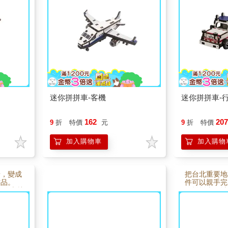
完成後也
樂趣；完成後不僅是一件可愛模
趣，也讓人感
。無論親
型，也能成為桌面上的小風景。
感；完成後不
給喜歡航
無論親子共作、療癒手作或送給
型，也能成為
受探索天
喜歡飛機與旅行的人，都能感受
無論親子共作
飛行帶來的想像與自由。
收藏都很適合
迷你拼拼車-客機
迷你拼拼車-
162
20
9
折
特價
元
9
折
特價
加入購物車
加入購物
景，變成
把台北重要地
作品。
件可以親手完
列 士林
你拼拼車－城
，透過簡
以木質零件設
活力的城
組，慢慢拼出
手作的專
廓。組裝過程
是迷你模
樂趣，完成後