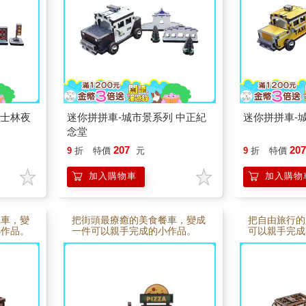
化收藏在
也像把城市記
禮都很適
無論收藏或送
 士林夜
迷你拼拼車-城市景系列 中正紀
迷你拼拼車-
念堂
207
20
9
折
特價
元
9
折
特價
加入購物車
加入購物
機車，變
把街頭最療癒的美食餐車，變成
把自由旅行的
小作品。
一件可以親手完成的小作品。
可以親手完成
士」以木
「迷你拼拼車－Pizza餐車」以
拼拼車－經典
拼組，慢
木質零件設計，透過簡單拼組，
件設計，透過
格的迷你
慢慢完成一台可愛的披薩餐車模
成一台充滿旅
作的專注
型。組裝過程充滿手作的專注與
車。組裝過程
可愛模
樂趣，完成後不僅是迷你模型，
樂趣，完成後
小風景，
也能成為桌面上的小風景，無論
也能成為桌面