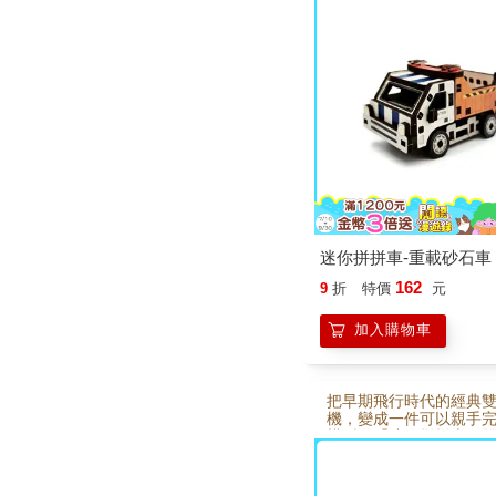
車」以溫潤木質零件設
簡單拼組，慢慢拼出一
程車。從零件到完成，
充滿手作的專注與樂趣
不僅是可愛模型，也能
上的小風景。無論親子
癒手作，或送給喜歡工
人，都很適合收藏。
迷你拼拼車-重載砂石車
162
9
折
特價
元
加入購物車
把早期飛行時代的經典
機，變成一件可以親手
模型。「迷你拼拼車－
機」以溫潤木質零件打
簡單拼組，慢慢完成一
古氣息的迷你飛機。組