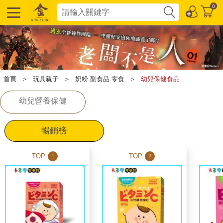
0
首頁
＞
玩具親子
＞
奶粉.副食品.零食
＞
幼兒保健食品
幼兒營養保健
暢銷榜
TOP
TOP
1
2