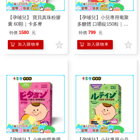
【孕哺兒】 寶貝真珠粉膠
【孕哺兒】小兒專用葡聚
囊 60顆｜卡多摩
多醣體 口嚼錠150粒｜卡
多摩
1580
799
特價
元
特價
元
加入購物車
加入購物車
【孕哺兒 】小維他營養嚼
【孕哺兒】小兒專用小晶