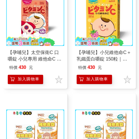
【孕哺兒】太空保衛C 口
【孕哺兒】小兒維他命C＋
嚼錠 小兒專用 維他命C ＋
乳鐵蛋白嚼錠 150粒｜卡
D3 ＋ 鋅 黑醋栗口味｜卡
多摩
430
430
特價
元
特價
元
多摩
加入購物車
加入購物車