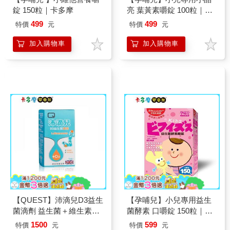
錠 150粒｜卡多摩
亮 葉黃素嚼錠 100粒｜卡
多摩
499
499
特價
元
特價
元
加入購物車
加入購物車
【QUEST】沛滴兒D3益生
【孕哺兒】小兒專用益生
菌滴劑 益生菌＋維生素D
菌酵素 口嚼錠 150粒｜卡
｜卡多摩
多摩
1500
599
特價
元
特價
元