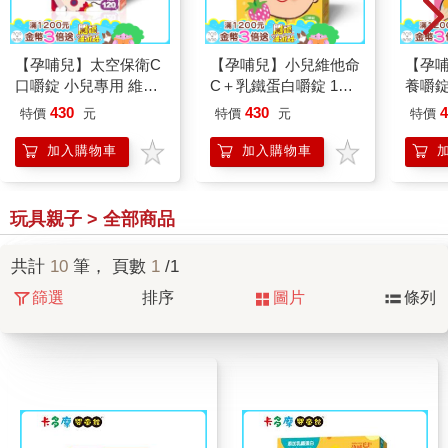
【孕哺兒】太空保衛C
【孕哺兒】小兒維他命
【孕哺
口嚼錠 小兒專用 維他
C＋乳鐵蛋白嚼錠 150
養嚼錠
命C ＋ D3 ＋ 鋅 黑醋
粒｜卡多摩
430
430
4
特價
元
特價
元
特價
栗口味｜卡多摩
加入購物車
加入購物車
玩具親子 > 全部商品
共計
10
筆， 頁數
1
/1
篩選
排序
圖片
條列