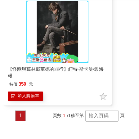
莫魔生靈。 阿不思鄧不利多與他從前的學生紐
特斯卡曼德聯手要阻止葛林戴華德的陰謀，一場
精彩魔法對戰即將展開。
【怪獸與葛林戴華德的罪行】紐特·斯卡曼德 海
報
350
特價
元
加入購物車
1
頁數
1
/1
移至第
頁