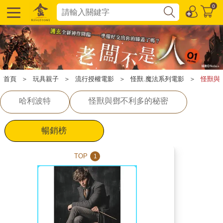
0
首頁
＞
玩具親子
＞
流行授權電影
＞
怪獸.魔法系列電影
＞
怪獸與
哈利波特
怪獸與鄧不利多的秘密
暢銷榜
TOP
1