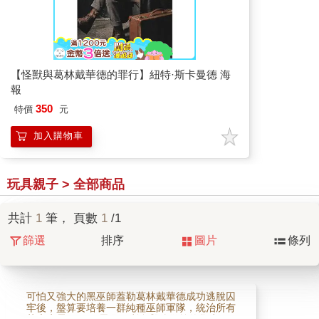
【怪獸與葛林戴華德的罪行】紐特·斯卡曼德 海
報
350
特價
元
加入購物車
玩具親子 > 全部商品
共計
1
筆， 頁數
1
/1
篩選
排序
圖片
條列
可怕又強大的黑巫師蓋勒葛林戴華德成功逃脫囚
牢後，盤算要培養一群純種巫師軍隊，統治所有