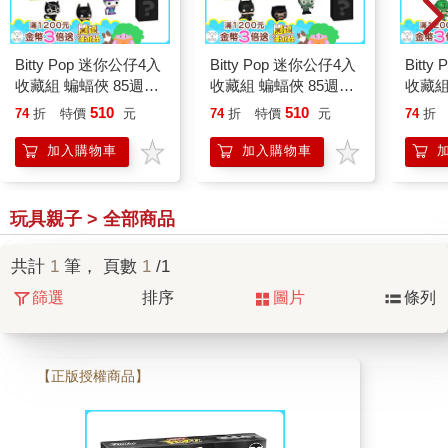
Bitty Pop 迷你公仔4入
Bitty Pop 迷你公仔4入
Bitt
收藏組 蝙蝠俠 85週年
收藏組 蝙蝠俠 85週年
收藏組
附迷你展示盒 公仔 模
附迷你展示盒 公仔 模
附迷你
510
510
74
折
特價
元
74
折
特價
元
74
折
型 小丑 貓女
型 貓女 謎天大聖
型 雙
加入購物車
加入購物車
玩具親子 > 全部商品
共計
1
筆， 頁數
1
/1
篩選
排序
圖片
條列
【正版授權商品】