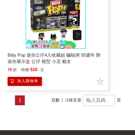
Bitty Pop 迷你公仔4入收藏組 蝙蝠俠 85週年 附
迷你展示盒 公仔 模型 小丑 貓女
510
74
折
特價
元
加入購物車
1
頁數
1
/1
移至第
頁