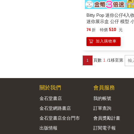
Bitty Pop 迷你公仔4
迷你展示盒 公仔 模型 
510
74
折
特價
元
加入購物車
頁數
1
/1
移至第
1
關於我們
會員服務
金石堂書店
我的帳號
金石堂網路書店
訂單查詢
金石堂書店全台門市
會員獎勵計畫
出版情報
訂閱電子報