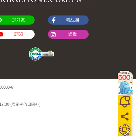
加好友
粉絲團
訂閱
追蹤
000-6
~17:30 (國定例假日除外)