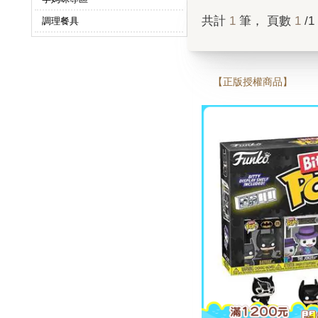
共計
1
筆， 頁數
1
/1
調理餐具
【正版授權商品】