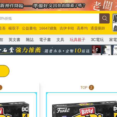
圭吾
楊双子
公益書包
16647續集
吉伊卡哇
高希均
通靈藥師
路邊攤新作
馬斯克
玩具總動員5
超慢跑
館
英文書
雜誌
電子書
文具
玩具親子
3C電玩
家
TOP
1
2