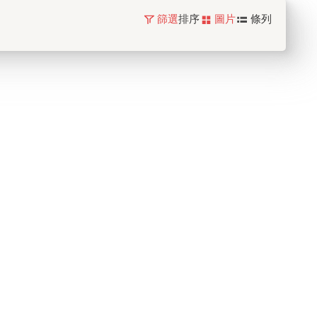
篩選
排序
圖片
條列