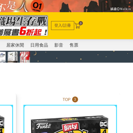
0
登入/註冊
電
居家休閒
日用食品
影音
售票
TOP
3