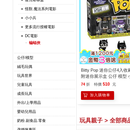
怪獸.魔法系列電影
小小兵
更多流行授權電影
DC電影
蝙蝠俠
公仔/模型
絨毛玩偶
Bitty Pop 迷你公仔4入
玩具世界
附迷你展示盒 公仔 模型 
510
74
折
特價
元
兒童玩具
成長玩具
加入購物車
外出/上學用品
嬰幼兒用品
玩具親子 > 全部商
奶粉.副食品.零食
孕媽咪專區