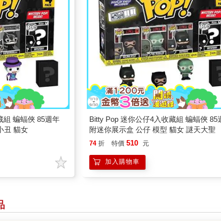
收藏組 蝙蝠俠 85週年
Bitty Pop 迷你公仔4入收藏組 蝙蝠俠 8
小丑 貓女
附迷你展示盒 公仔 模型 貓女 謎天大聖
510
74
折
特價
元
加入購物車
品