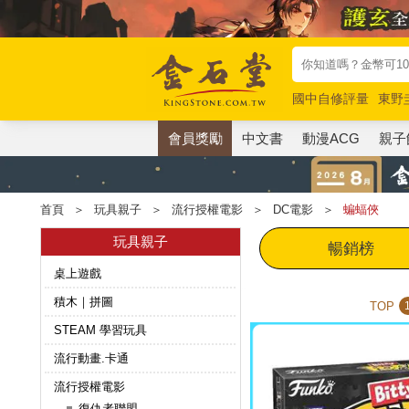
國中自修評量
東野
唯紅花綻放
奧德賽
會員獎勵
中文書
動漫ACG
親子
首頁
＞
玩具親子
＞
流行授權電影
＞
DC電影
＞
蝙蝠俠
玩具親子
暢銷榜
桌上遊戲
積木｜拼圖
TOP
STEAM 學習玩具
流行動畫.卡通
流行授權電影
復仇者聯盟