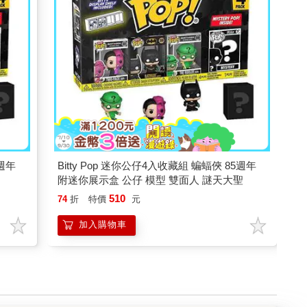
5週年
Bitty Pop 迷你公仔4入收藏組 蝙蝠俠 85週年
附迷你展示盒 公仔 模型 雙面人 謎天大聖
510
74
折
特價
元
加入購物車