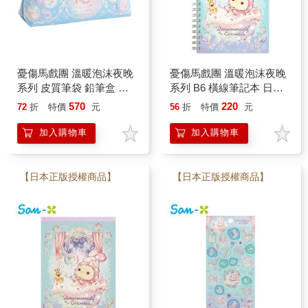
憂傷馬戲團 溫暖泡沫夜晚
憂傷馬戲團 溫暖泡沫夜晚
系列 皮質筆袋 鉛筆盒 筆
系列 B6 橫線筆記本 日本
袋 夏波 波波 波波兔 San-
製 筆記本 記事本 夏波 波
570
220
72
折
特價
元
56
折
特價
元
X
波 波波兔 San-X
加入購物車
加入購物車
【日本正版授權商品】
【日本正版授權商品】