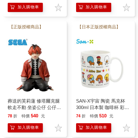
加入購物車
加入購物車
【正版授權商品】
【日本正版授權商品】
葬送的芙莉蓮 修塔爾克腿
SAN-X宇宙 陶瓷 馬克杯
軟走不動 坐姿公仔 公仔
300ml 日本製 咖啡杯 彩虹
模型 8cm 坐坐公仔 跪姿公
爆炸狗 蜜柑小子 拉拉熊
540
510
78
折
特價
元
74
折
特價
元
仔 修塔爾克 SEGA
加入購物車
加入購物車