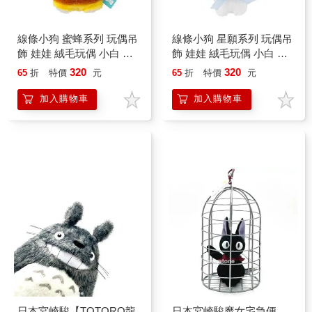
線條小狗 蜜蜂系列 玩偶吊
線條小狗 星願系列 玩偶吊
飾 娃娃 絨毛玩偶 小白 小
飾 娃娃 絨毛玩偶 小白 小
金毛 馬爾濟斯 狗狗
金毛 馬爾濟斯 狗狗
320
320
65
折
特價
元
65
折
特價
元
Maltese
Maltese
加入購物車
加入購物車
日本宮崎駿【TOTORO龍
日本宮崎駿魔女宅急便