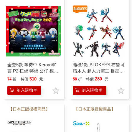
全套5款 等待中 Keroro軍
隨機1款 BLOKEES 布魯可
曹 P2 扭蛋 轉蛋 公仔 模型
積木人 超人力霸王 群星版
二等兵 伍長 曹長 兵長
S 第一彈 光之力再臨 盒玩
510
280
74
折
特價
元
58
折
特價
元
BANDAI 萬代
公仔 模型 玩具 可動積木
迷你公仔
加入購物車
加入購物車
【日本正版授權商品】
【日本正版授權商品】