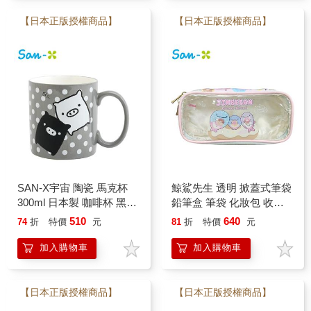
【日本正版授權商品】
【日本正版授權商品】
SAN-X宇宙 陶瓷 馬克杯
鯨鯊先生 透明 掀蓋式筆袋
300ml 日本製 咖啡杯 黑白
鉛筆盒 筆袋 化妝包 收納
豬 角落生物 逃避小狗
包 鯨鯊先生與甜甜圈島
510
640
74
折
特價
元
81
折
特價
元
San-X
加入購物車
加入購物車
【日本正版授權商品】
【日本正版授權商品】