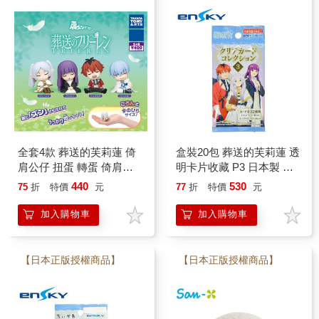
全套4款 葬送的芙莉蓮 倚
盒裝20包 葬送的芙莉蓮 透
肩公仔 扭蛋 轉蛋 倚肩睡
明卡片收藏 P3 日本製 透
眠公仔 靠肩睡眠 睡眠公仔
明卡片 角色卡片 芙莉蓮
440
530
75
折
特價
元
77
折
特價
元
費倫 修塔爾克 欣梅爾
費倫 修塔爾克 欣梅爾 海
TAKARA TOMY
塔 贊恩 ENSKY 款式隨機
加入購物車
加入購物車
【日本正版授權商品】
【日本正版授權商品】