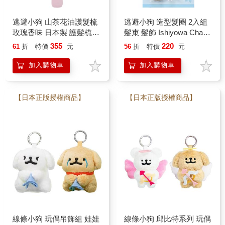
逃避小狗 山茶花油護髮梳
逃避小狗 造型髮圈 2入組
玫瑰香味 日本製 護髮梳
髮束 髮飾 Ishiyowa Chan
美髮梳 保濕梳 梳子 意志
意志薄弱醬 San-X
355
220
61
折
特價
元
56
折
特價
元
薄弱醬 San-X
加入購物車
加入購物車
【日本正版授權商品】
【日本正版授權商品】
線條小狗 玩偶吊飾組 娃娃
線條小狗 邱比特系列 玩偶