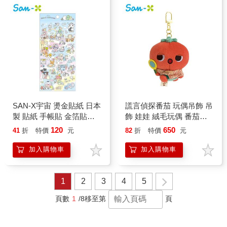
SAN-X宇宙 燙金貼紙 日本
謊言偵探番茄 玩偶吊飾 吊
製 貼紙 手帳貼 金箔貼紙
飾 娃娃 絨毛玩偶 番茄人
裝飾貼紙 角落生物 拉拉熊
托曼特 不良少女花椰菜
120
650
41
折
特價
元
82
折
特價
元
趴趴熊 靴下貓
San-X
加入購物車
加入購物車
1
2
3
4
5
頁數
1
/8
移至第
頁