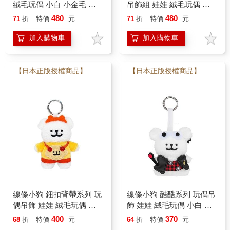
絨毛玩偶 小白 小金毛 馬
吊飾組 娃娃 絨毛玩偶 小
爾濟斯 狗狗 Maltese
白 小金毛 馬爾濟斯 狗狗
480
480
71
折
特價
元
71
折
特價
元
Maltese
加入購物車
加入購物車
【日本正版授權商品】
【日本正版授權商品】
線條小狗 鈕扣背帶系列 玩
線條小狗 酷酷系列 玩偶吊
偶吊飾 娃娃 絨毛玩偶 小
飾 娃娃 絨毛玩偶 小白 小
白 小金毛 馬爾濟斯 狗狗
金毛 馬爾濟斯 狗狗
400
370
68
折
特價
元
64
折
特價
元
Maltese
Maltese