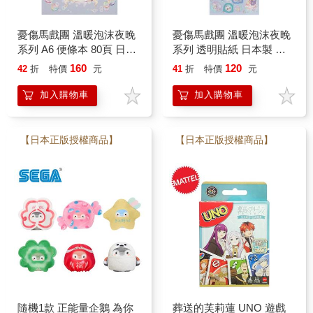
憂傷馬戲團 溫暖泡沫夜晚
憂傷馬戲團 溫暖泡沫夜晚
系列 A6 便條本 80頁 日本
系列 透明貼紙 日本製 貼
製 便條紙 夏波 波波 波波
紙 手帳貼 裝飾貼紙 夏波
160
120
42
折
特價
元
41
折
特價
元
兔 San-X
波波 波波兔 San-X
加入購物車
加入購物車
【日本正版授權商品】
【日本正版授權商品】
隨機1款 正能量企鵝 為你
葬送的芙莉蓮 UNO 遊戲