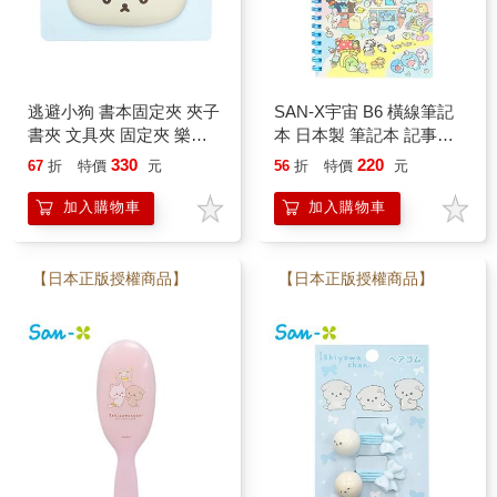
逃避小狗 書本固定夾 夾子
SAN-X宇宙 B6 橫線筆記
書夾 文具夾 固定夾 樂譜
本 日本製 筆記本 記事本
夾 萬用夾 Ishiyowa Chan
角落生物 拉拉熊 靴下貓
330
220
67
折
特價
元
56
折
特價
元
意志薄弱醬 San-X
趴趴熊
加入購物車
加入購物車
【日本正版授權商品】
【日本正版授權商品】