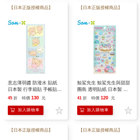
【日本正版授權商品】
【日本正版授權商品】
意志薄弱醬 防潑水 貼紙
鯨鯊先生 鯨鯊先生與甜甜
日本製 行李箱貼 手帳貼
圈島 透明貼紙 日本製 貼
裝飾貼紙 逃避小狗 後輩小
紙 手帳貼 裝飾貼紙 San-X
130
120
45
折
特價
元
41
折
特價
元
貓 San-X
加入購物車
加入購物車
【日本正版授權商品】
【日本正版授權商品】