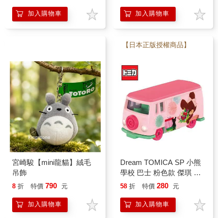
加入購物車
加入購物車
【日本正版授權商品】
宮崎駿【mini龍貓】絨毛
Dream TOMICA SP 小熊
吊飾
學校 巴士 粉色款 傑琪 大
衛 玩具車 多美小汽車
790
280
8
折
特價
元
58
折
特價
元
加入購物車
加入購物車