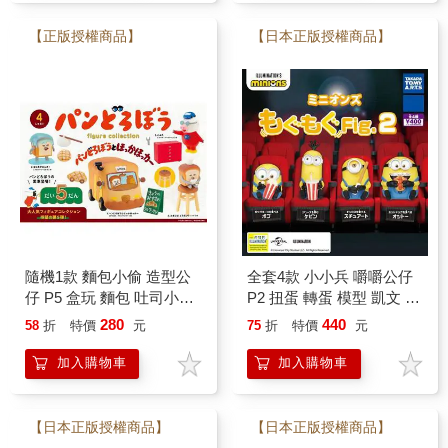
【正版授權商品】
【日本正版授權商品】
隨機1款 麵包小偷 造型公
全套4款 小小兵 嚼嚼公仔
仔 P5 盒玩 麵包 吐司小偷
P2 扭蛋 轉蛋 模型 凱文 史
麵包車 小豬 菠蘿麵包
都華 神偷奶爸 TAKARA
280
440
58
折
特價
元
75
折
特價
元
kenelephant
TOMY
加入購物車
加入購物車
【日本正版授權商品】
【日本正版授權商品】