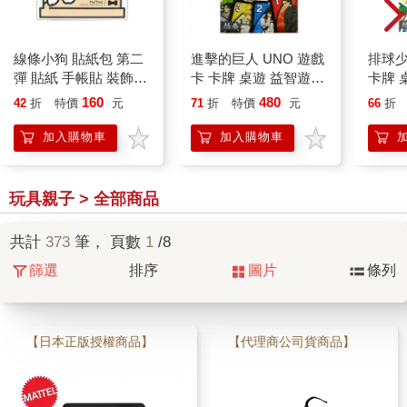
線條小狗 貼紙包 第二
進擊的巨人 UNO 遊戲
排球少
彈 貼紙 手帳貼 裝飾貼
卡 卡牌 桌遊 益智遊戲
卡牌 
紙 小白 小金 馬爾濟斯
艾連葉卡 里維 米卡莎
向翔陽
160
480
42
折
特價
元
71
折
特價
元
66
折
狗狗 Maltese
阿爾敏 莎夏 兵長 里維
高中 E
加入購物車
加入購物車
玩具親子 > 全部商品
共計
373
筆， 頁數
1
/8
篩選
排序
圖片
條列
【日本正版授權商品】
【代理商公司貨商品】