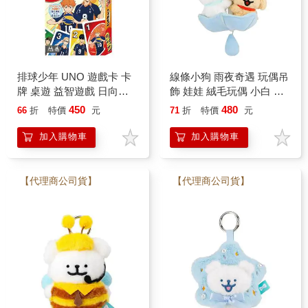
排球少年 UNO 遊戲卡 卡
線條小狗 雨夜奇遇 玩偶吊
牌 桌遊 益智遊戲 日向翔
飾 娃娃 絨毛玩偶 小白 小
陽 影山飛雄 烏野高中
金毛 馬爾濟斯 狗狗
450
480
66
折
特價
元
71
折
特價
元
ENSKY
Maltese
加入購物車
加入購物車
【代理商公司貨】
【代理商公司貨】