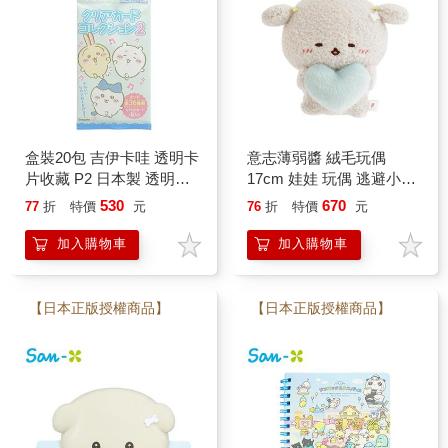
盒裝20包 吉伊卡哇 透明卡
意志薄弱醬 絨毛玩偶
片收藏 P2 日本製 透明卡
17cm 娃娃 玩偶 逃避小狗
片 角色卡片 兔兔 小八貓
後輩小貓 Ishiyowa Chan
530
670
77
折
特價
元
76
折
特價
元
小桃鼠 栗子饅頭 風獅爺
San-X
海瀨勇者 Chiikawa
加入購物車
加入購物車
ENSKY 款式隨機
【日本正版授權商品】
【日本正版授權商品】