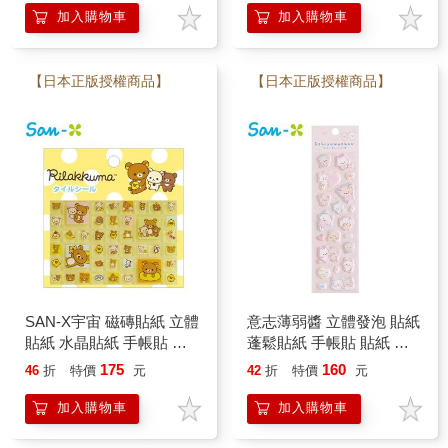
加入購物車
加入購物車
【日本正版授權商品】
【日本正版授權商品】
SAN-X宇宙 磁磚貼紙 立體
意志薄弱醬 立體發泡 貼紙
貼紙 水晶貼紙 手帳貼 裝
蓬鬆貼紙 手帳貼 貼紙 泡
飾貼紙 拉拉熊 黑白豬 角
棉貼紙 逃避小狗 後輩小貓
175
160
46
折
特價
元
42
折
特價
元
落生物 意志薄弱醬
San-X
加入購物車
加入購物車