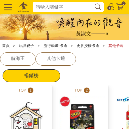
0
首頁
＞
玩具親子
＞
流行動畫.卡通
＞
更多授權卡通
＞
其他卡通
航海王
其他卡通
暢銷榜
TOP
TOP
1
2