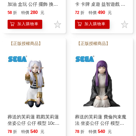
加油 盒玩 公仔 擺飾 換裝
卡 卡牌 桌遊 益智遊戲 費
公仔 植絨公仔 植絨玩偶
倫 修塔爾克 欣梅爾 海塔
280
490
58
折
特價
元
72
折
特價
元
企鵝 SEGA
MATTEL
加入購物車
加入購物車
【正版授權商品】
【正版授權商品】
葬送的芙莉蓮 戳戳芙莉蓮
葬送的芙莉蓮 費倫拘束魔
坐姿公仔 公仔 模型 10cm
法 坐姿公仔 公仔 模型
坐坐公仔 跪姿公仔 SEGA
8cm 坐坐公仔 跪姿公仔 費
540
540
78
折
特價
元
78
折
特價
元
倫 SEGA