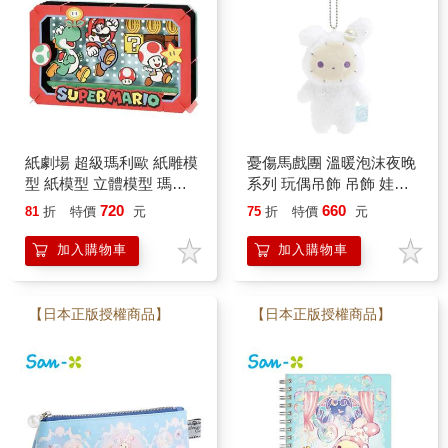
紙劇場 超級瑪利歐 紙雕模
憂傷馬戲團 溫暖泡沫夜晚
型 紙模型 立體模型 瑪利
系列 玩偶吊飾 吊飾 娃娃
歐 耀西 任天堂 PAPER
絨毛玩偶 夏波 波波 波波
720
660
81
折
特價
元
75
折
特價
元
THEATER
兔 San-X
加入購物車
加入購物車
【日本正版授權商品】
【日本正版授權商品】