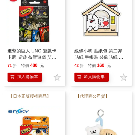
進擊的巨人 UNO 遊戲卡
線條小狗 貼紙包 第二彈
卡牌 桌遊 益智遊戲 艾連
貼紙 手帳貼 裝飾貼紙 小
葉卡 里維 米卡莎 阿爾敏
白 小金 馬爾濟斯 狗狗
480
160
71
折
特價
元
42
折
特價
元
莎夏 兵長 里維
Maltese
加入購物車
加入購物車
【日本正版授權商品】
【代理商公司貨】