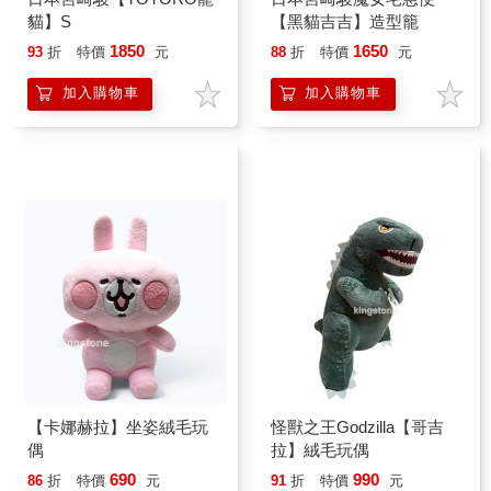
貓】S
【黑貓吉吉】造型籠
1850
1650
93
折
特價
元
88
折
特價
元
加入購物車
加入購物車
【卡娜赫拉】坐姿絨毛玩
怪獸之王Godzilla【哥吉
偶
拉】絨毛玩偶
690
990
86
折
特價
元
91
折
特價
元