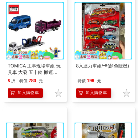
TOMICA 工事現場車組 玩
8入迴力車組/卡(顏色隨機)
具車 大發 五十鈴 搬運車
DAIHATSU ISUZU 多美小
780
199
8
折
特價
元
特價
元
汽車
加入購物車
加入購物車