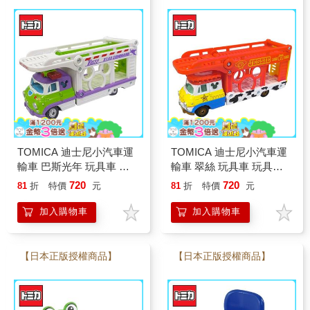
TOMICA 迪士尼小汽車運
TOMICA 迪士尼小汽車運
輸車 巴斯光年 玩具車 玩
輸車 翠絲 玩具車 玩具總
具總動員5 皮克斯 Disney
動員5 皮克斯 Disney
720
720
81
折
特價
元
81
折
特價
元
Motors
Motors
加入購物車
加入購物車
【日本正版授權商品】
【日本正版授權商品】