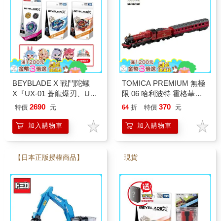
BEYBLADE X 戰鬥陀螺
TOMICA PREMIUM 無極
X『UX-01 蒼龍爆刃、UX-
限 06 哈利波特 霍格華茲
02 惡魔戰錘、CX-18 腕龍
特快車 玩具車 多美小汽車
2690
370
特價
元
64
折
特價
元
鞭打 隨機強化組』多款任
選
加入購物車
加入購物車
【日本正版授權商品】
現貨