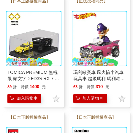
【日本正版授權商品】
【正版授權商品】
TOMICA PREMIUM 無極
瑪利歐賽車 風火輪小汽車
限 頭文字D FD3S RX-7 高
玩具車 超級瑪利 瑪利歐兄
橋啟介 附透明展示盒 玩具
弟 瓦路易吉 碧姬公主 Hot
1400
310
89
折
特價
元
63
折
特價
元
車
Wheels
加入購物車
加入購物車
【日本正版授權商品】
【日本正版授權商品】