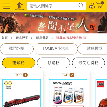
0
首頁
＞
玩具親子
＞
玩具世界
＞
玩具車/模型/戰鬥陀螺
戰鬥陀螺
TOMICA小汽車
愛威模型
暢銷榜
預購榜
最受期待榜
TOP
TOP
1
2