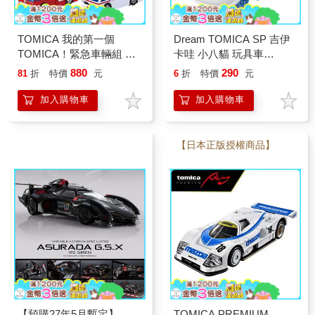
TOMICA 我的第一個
Dream TOMICA SP 吉伊
TOMICA！緊急車輛組 玩
卡哇 小八貓 玩具車
具車 警車 消防車 救護車
Chiikawa 多美小汽車
880
290
81
折
特價
元
6
折
特價
元
多美小汽車
加入購物車
加入購物車
【日本正版授權商品】
【預購27年5月暫定】
TOMICA PREMIUM