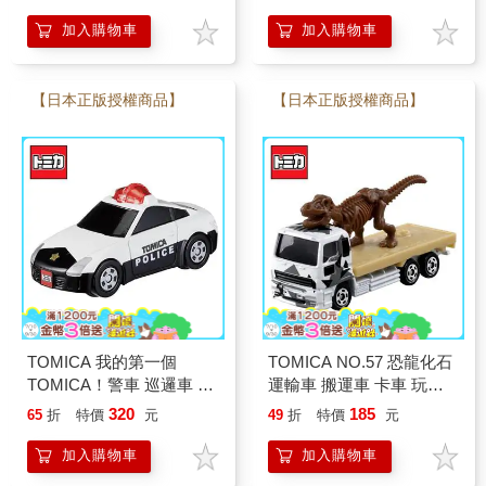
加入購物車
加入購物車
【日本正版授權商品】
【日本正版授權商品】
TOMICA 我的第一個
TOMICA NO.57 恐龍化石
TOMICA！警車 巡邏車 玩
運輸車 搬運車 卡車 玩具
具車 多美小汽車
車 多美小汽車
320
185
65
折
特價
元
49
折
特價
元
加入購物車
加入購物車