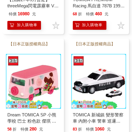
threeMega閃電霹靂車 VA
Racing 馬自達 787B 1991
Hi-SPEC UNITED 阿斯拉
Le Mans 24th NO.18 玩具
16980
460
特價
元
68
折
特價
元
G.S.X RS SIREN 黑色限
車 多美小汽車
定
加入購物車
加入購物車
【日本正版授權商品】
【日本正版授權商品】
Dream TOMICA SP 小熊
TOMICA 新城鎮 變形警察
學校 巴士 粉色款 傑琪 大
車 內附小車 警車 巡邏車
衛 玩具車 多美小汽車
警局 玩具車 多美小汽車
280
1060
58
折
特價
元
83
折
特價
元