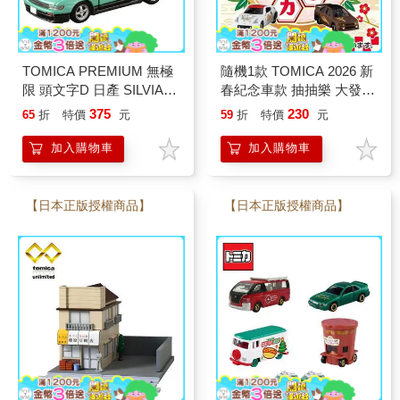
TOMICA PREMIUM 無極
隨機1款 TOMICA 2026 新
限 頭文字D 日產 SILVIA
春紀念車款 抽抽樂 大發
S13 池谷浩一郎 多美小汽
豐田 機動車 日產 三菱 玩
375
230
65
折
特價
元
59
折
特價
元
車
具車 多美
加入購物車
加入購物車
【日本正版授權商品】
【日本正版授權商品】