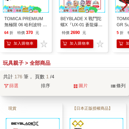
TOMICA PREMIUM
BEYBLADE X 戰鬥陀
TOMI
無極限 06 哈利波特 霍
螺X『UX-01 蒼龍爆
GR Su
格華茲特快車 玩具車
刃、UX-02 惡魔戰
Toyo
370
2690
64
折
特價
元
特價
元
5
折
多美小汽車
錘、CX-18 腕龍鞭打
汽車
隨機強化組』多款任選
加入購物車
加入購物車
玩具親子 > 全部商品
共計
176
筆， 頁數
1
/4
篩選
排序
圖片
條列
現貨
【日本正版授權商品】