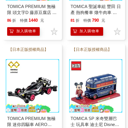
TOMICA PREMIUM 無極
TOMICA 聖誕車組 豐田 日
限 頭文字D 藤原豆腐店 內
產 熱狗餐車 燉牛肉車 玩
不附小車 場景玩具 多美小
具車 多美小汽車
1440
790
86
折
特價
元
81
折
特價
元
汽車
加入購物車
加入購物車
【日本正版授權商品】
【日本正版授權商品】
TOMICA PREMIUM 無極
TOMICA SP 米奇雙層巴
限 迷你四驅車 AERO
士 玩具車 迪士尼 Disney