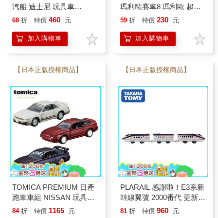
汽船 迪士尼 玩具車
瑪利歐賽車8 瑪利歐 超級
Disney Motors 多美小汽車
瑪利 小汽車 玩具車 多美
460
230
68
折
特價
元
59
折
特價
元
小汽車
加入購物車
加入購物車
【日本正版授權商品】
【日本正版授權商品】
TOMICA PREMIUM 日產
PLARAIL 感謝啦！E3系新
跑車車組 NISSAN 玩具車
幹線翼號 2000番代 更新塗
多美小汽車
裝 PLARAIL小火車 新幹線
1165
960
84
折
特價
元
81
折
特價
元
列車