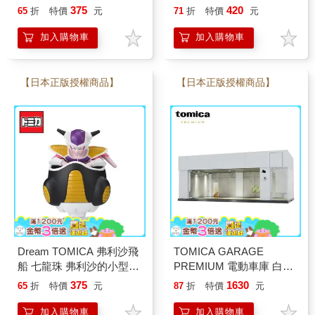
AVANTE 黑色版 玩具車 多
Motors 多美小汽車
375
420
65
折
特價
元
71
折
特價
元
美小汽車
加入購物車
加入購物車
【日本正版授權商品】
【日本正版授權商品】
Dream TOMICA 弗利沙飛
TOMICA GARAGE
船 七龍珠 弗利沙的小型座
PREMIUM 電動車庫 白色
艙 玩具車 多美小汽車
內不附小車 場景玩具 多美
375
1630
65
折
特價
元
87
折
特價
元
小汽車
加入購物車
加入購物車