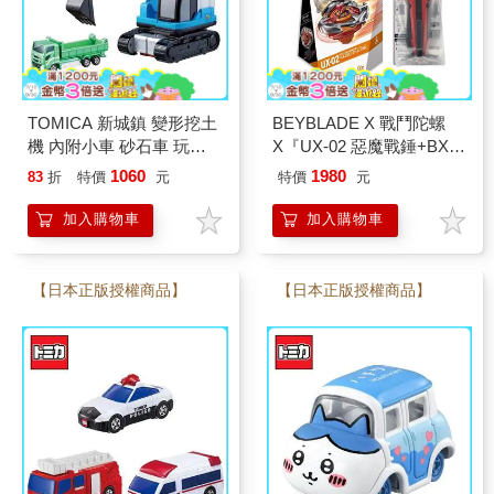
TOMICA 新城鎮 變形挖土
BEYBLADE X 戰鬥陀螺
機 內附小車 砂石車 玩具
X『UX-02 惡魔戰錘+BX-
車 多美小汽車
30 X發射器改造型握把』
1060
1980
83
折
特價
元
特價
元
加入購物車
加入購物車
【日本正版授權商品】
【日本正版授權商品】