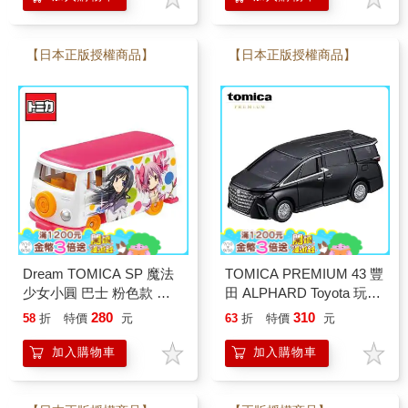
【日本正版授權商品】
【日本正版授權商品】
Dream TOMICA SP 魔法
TOMICA PREMIUM 43 豐
少女小圓 巴士 粉色款 玩
田 ALPHARD Toyota 玩具
具車 鹿目圓 曉美焰 多美
車 多美小汽車
280
310
58
折
特價
元
63
折
特價
元
小汽車
加入購物車
加入購物車