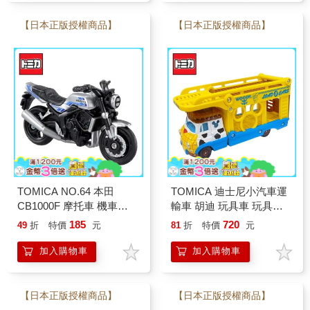
【日本正版授權商品】
【日本正版授權商品】
TOMICA NO.64 本田
TOMICA 迪士尼小汽車運
CB1000F 摩托車 機車
輸車 胡迪 玩具車 玩具總
Honda 喜美 玩具車 多美小
動員5 皮克斯 Disney
185
720
49
折
特價
元
81
折
特價
元
汽車
Motors
加入購物車
加入購物車
【日本正版授權商品】
【日本正版授權商品】