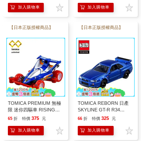
加入購物車
加入購物車
【日本正版授權商品】
【日本正版授權商品】
TOMICA PREMIUM 無極
TOMICA REBORN 日產
限 迷你四驅車 RISING
SKYLINE GT-R R34
BIRD 玩具車 多美小汽車
NISSAN 玩具車 多美小汽
375
325
65
折
特價
元
66
折
特價
元
車
加入購物車
加入購物車