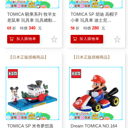
TOMICA 騎乘系列 牧羊女
TOMICA SP 胡迪 高帽子
老鼠車 玩具車 玩具總動員
小車 玩具車 迪士尼
5 迪士尼 皮克斯 多美小汽
Disney Motors 多美小汽車
340
280
69
折
特價
元
58
折
特價
元
車
加入購物車
加入購物車
【日本正版授權商品】
【日本正版授權商品】
TOMICA SP 米奇夢想蒸
Dream TOMICA NO.164