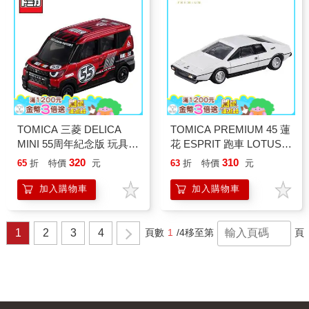
TOMICA 三菱 DELICA
TOMICA PREMIUM 45 蓮
MINI 55周年紀念版 玩具車
花 ESPRIT 跑車 LOTUS
多美小汽車
玩具車 多美小汽車
320
310
65
折
特價
元
63
折
特價
元
加入購物車
加入購物車
1
2
3
4
頁數
1
/4
移至第
頁