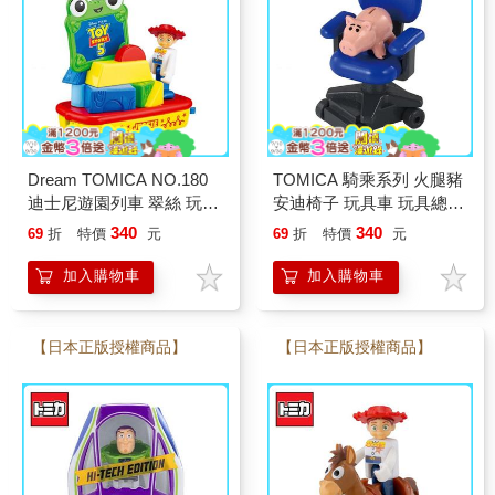
Dream TOMICA NO.180
TOMICA 騎乘系列 火腿豬
迪士尼遊園列車 翠絲 玩具
安迪椅子 玩具車 玩具總動
車 玩具總動員5 多美小汽
員5 迪士尼 皮克斯 多美小
340
340
69
折
特價
元
69
折
特價
元
車
汽車
加入購物車
加入購物車
【日本正版授權商品】
【日本正版授權商品】