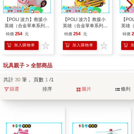
【POLI 波力】救援小
【POLI 波力】救援小
【PO
英雄（合金單車系列）
英雄（合金單車系列）
英雄
－安寶｜卡多摩
－校車哥哥｜卡多摩
－布
254
254
2
特價
元
特價
元
特價
加入購物車
加入購物車
玩具親子 > 全部商品
共計
30
筆， 頁數
1
/1
篩選
排序
圖片
條列