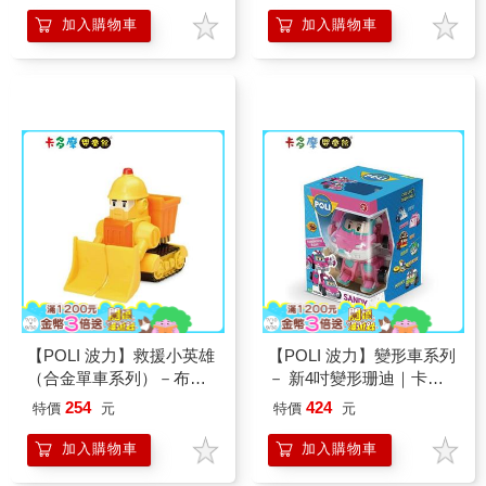
加入購物車
加入購物車
【POLI 波力】救援小英雄
【POLI 波力】變形車系列
（合金單車系列）－布魯
－ 新4吋變形珊迪｜卡多
諾｜卡多摩
摩
254
424
特價
元
特價
元
加入購物車
加入購物車