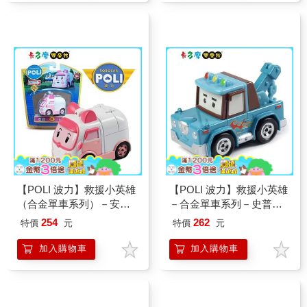
【POLI 波力】救援小英雄
【POLI 波力】救援小英雄
（合金單車系列）－安寶
－合金單車系列－史普奇
｜卡多摩
｜卡多摩
254
262
特價
元
特價
元
加入購物車
加入購物車