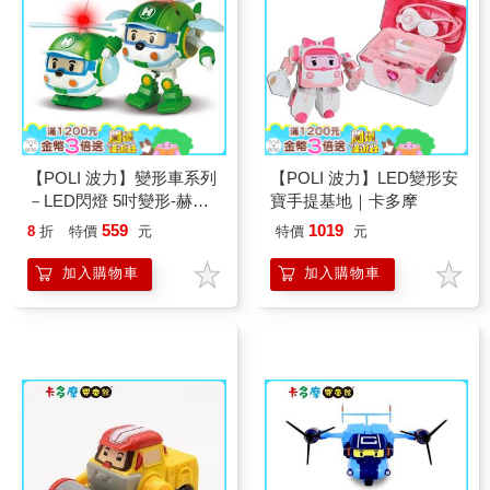
【POLI 波力】變形車系列
【POLI 波力】LED變形安
－LED閃燈 5吋變形-赫利
寶手提基地｜卡多摩
｜卡多摩嬰童館
559
1019
8
折
特價
元
特價
元
加入購物車
加入購物車