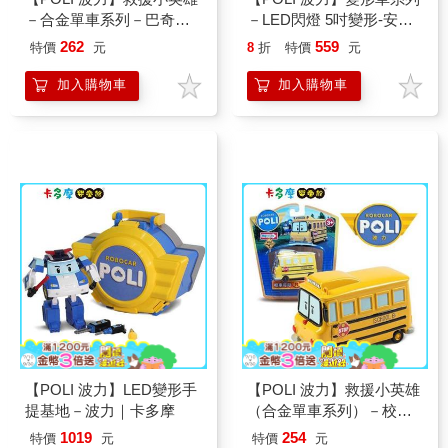
－合金單車系列－巴奇｜
－LED閃燈 5吋變形-安寶
卡多摩
｜卡多摩
262
559
特價
元
8
折
特價
元
加入購物車
加入購物車
【POLI 波力】LED變形手
【POLI 波力】救援小英雄
提基地－波力｜卡多摩
（合金單車系列）－校車
哥哥｜卡多摩
1019
254
特價
元
特價
元