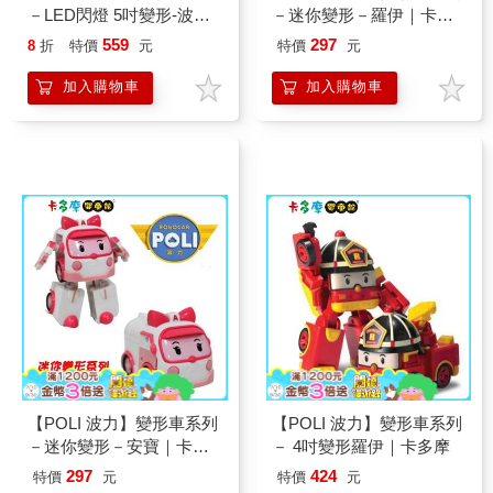
－LED閃燈 5吋變形-波力
－迷你變形－羅伊｜卡多
｜卡多摩嬰童館
摩嬰童館
559
297
8
折
特價
元
特價
元
加入購物車
加入購物車
【POLI 波力】變形車系列
【POLI 波力】變形車系列
－迷你變形－安寶｜卡多
－ 4吋變形羅伊｜卡多摩
摩嬰童館
297
424
特價
元
特價
元