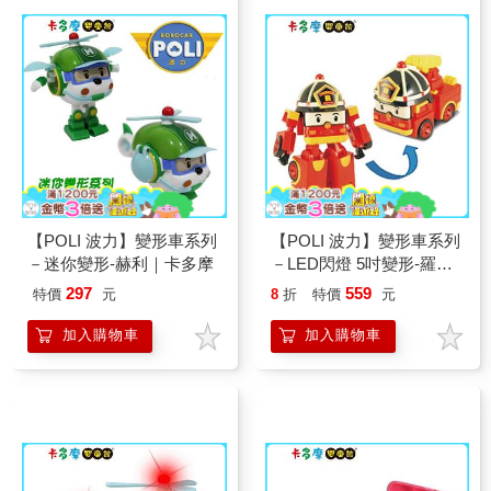
【POLI 波力】變形車系列
【POLI 波力】變形車系列
－迷你變形-赫利｜卡多摩
－LED閃燈 5吋變形-羅伊
｜卡多摩嬰童館
297
559
特價
元
8
折
特價
元
加入購物車
加入購物車