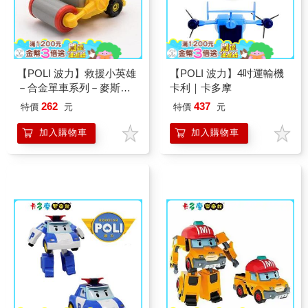
【POLI 波力】救援小英雄
【POLI 波力】4吋運輸機
－合金單車系列－麥斯｜
卡利｜卡多摩
卡多摩
262
437
特價
元
特價
元
加入購物車
加入購物車