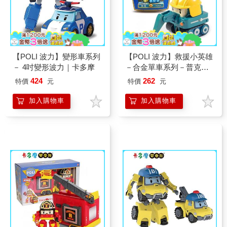
【POLI 波力】變形車系列
【POLI 波力】救援小英雄
－ 4吋變形波力｜卡多摩
－合金單車系列－普克｜
卡多摩
424
262
特價
元
特價
元
加入購物車
加入購物車