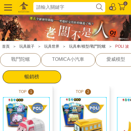
0
首頁
＞
玩具親子
＞
玩具世界
＞
玩具車/模型/戰鬥陀螺
＞
POLI 波
戰鬥陀螺
TOMICA小汽車
愛威模型
暢銷榜
TOP
TOP
1
2