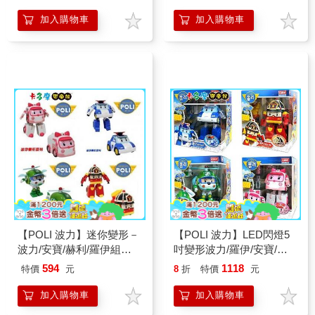
加入購物車
加入購物車
【POLI 波力】迷你變形－
【POLI 波力】LED閃燈5
波力/安寶/赫利/羅伊組合
吋變形波力/羅伊/安寶/赫
款｜卡多摩
利系列-任二隻｜卡多摩嬰
594
1118
特價
元
8
折
特價
元
童館
加入購物車
加入購物車