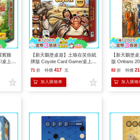
羅賓雞
【新天鵝堡桌遊】土狼在笑你紙
【新天鵝堡桌
T/桌上遊
牌版 Coyote Card Game/桌上遊
版 Orléans 2
戲
417
21
71
折
特價
元
82
折
特價
加入購物車
加入購物