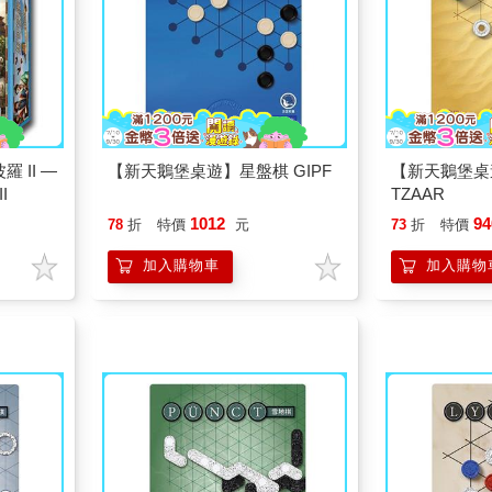
 II —
【新天鵝堡桌遊】星盤棋 GIPF
【新天鵝堡桌
I
TZAAR
1012
94
78
折
特價
元
73
折
特價
加入購物車
加入購物