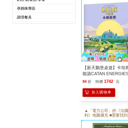
再生能源能降低環境影
將影響未來。 ■過度污
孕媽咪專區
滅卡坦島並提前結束遊
迎接能源挑戰吧！
調理餐具
【新天鵝堡桌遊】卡坦
能源CATAN ENERGIE
戲
1742
84
折
特價
元
加入購物車
▲「電力公司」的《法國
利》地圖擴充 ■需要找
略來應付獨特的地形 ■
同的燃料補充。