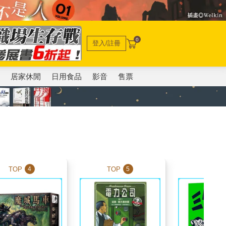
0
登入/註冊
電
居家休閒
日用食品
影音
售票
TOP
TOP
TOP
4
5