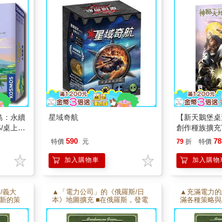
響，選擇
隊擴充》進行
染可能毀
同時使用《火
戲，準備
島：永續
星域奇航
【新天鵝堡桌
S/桌上遊
創作種族擴充Terr
Factions桌
590
78
特價
元
79
折
特價
加入購物車
加入購物
/義大
▲「電力公司」的《俄羅斯/日
▲充滿電力的
到新的策
本》地圖擴充 ■在俄羅斯，發電
滿各種策略與
與非常不
廠市場受到嚴格的管制， ■日本
歐的七個國家
狹長的地形，必定造成玩家間一
料來產生電能