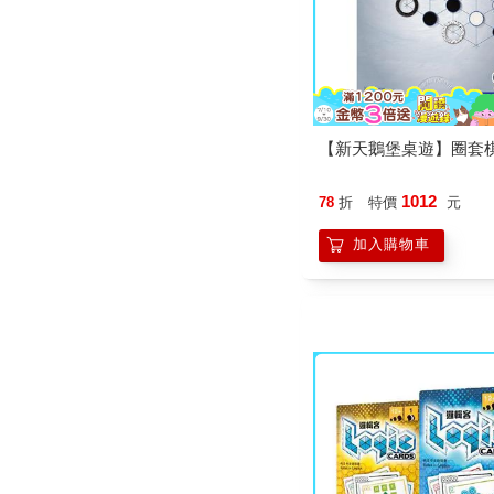
【新天鵝堡桌遊】圈套棋 Y
1012
78
折
特價
元
加入購物車