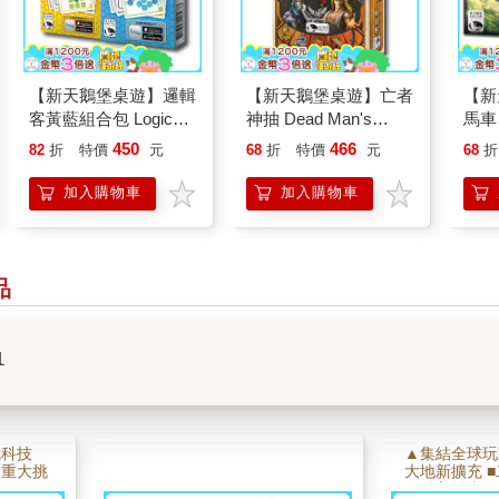
【新天鵝堡桌遊】邏輯
【新天鵝堡桌遊】亡者
【新
客黃藍組合包 Logic
神抽 Dead Man's
馬車－
Cards Set/桌上遊戲
Draw/桌上遊戲
the D
450
466
82
折
特價
元
68
折
特價
元
68
折
加入購物車
加入購物車
品
1
成科技
▲集結全球玩
的重大挑
大地新擴充 
高效，但
配精美插畫 