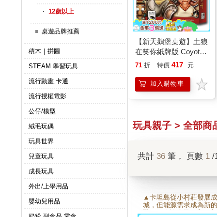
12歲以上
桌遊品牌推薦
【新天鵝堡桌遊】土狼
積木｜拼圖
在笑你紙牌版 Coyote
Card Game/桌上遊戲
417
71
折
特價
元
STEAM 學習玩具
流行動畫.卡通
加入購物車
流行授權電影
公仔/模型
玩具親子 > 全部商
絨毛玩偶
玩具世界
共計
36
筆， 頁數
1
/
兒童玩具
成長玩具
外出/上學用品
▲卡坦島從小村莊發展
嬰幼兒用品
城，但能源需求成為新
戰。 ■傳統發電便宜又
奶粉.副食品.零食