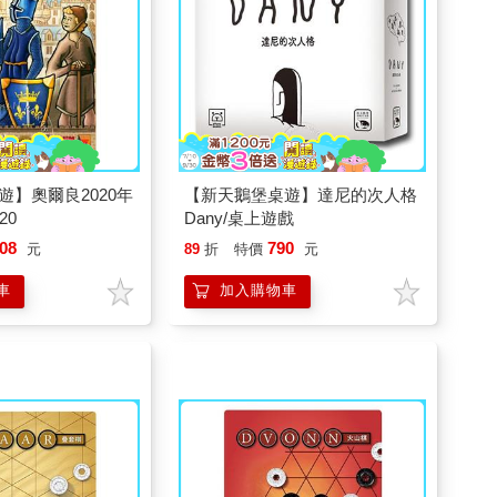
遊】奧爾良2020年
【新天鵝堡桌遊】達尼的次人格
020
Dany/桌上遊戲
08
790
元
89
折
特價
元
車
加入購物車