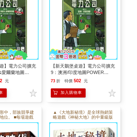
個不同的電力網
的速度太快，將承受大規模停電
的風險。
遊】電力公司擴充
【新天鵝堡桌遊】電力公司擴充
國&愛爾蘭地圖
9：澳洲/印度地圖POWER
D RECHARGED
GRID RECHARGED
2
502
元
73
折
特價
元
車
加入購物車
形中，部族競爭建
▲《大地新秘境》是全球熱銷策
地位。 ■每場遊戲
略遊戲《神秘大地》的中量級版
地形和能力組合，
本。 ■選擇一個種族，與族人一
■升級建築，獲得資
起擴張版圖，競爭開拓領域，建
值，創造繁榮與新
設各種建築。 ■善用種族能力，
達成回合目標，贏得最高分數稱