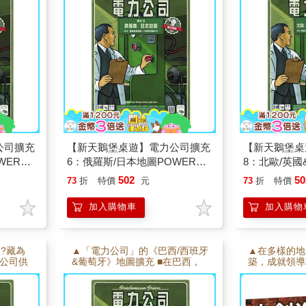
番激烈的地盤爭奪戰。
愛爾蘭操作兩
絡。
公司擴充
【新天鵝堡桌遊】電力公司擴充
【新天鵝堡桌
WER
6：俄羅斯/日本地圖POWER
8：北歐/英
FRAN
GRID RECHARGED
POWER GRI
502
50
73
折
特價
元
73
折
特價
加入購物車
加入購物
?藏為
▲「電力公司」的《巴西/西班牙
▲在多樣的地
大公司供
&葡萄牙》地圖擴充 ■在巴西，
築，成就領導
家提供電
燃料數量比較稀少，所有玩家都
有不同部族、
，南非則
將陷入搶購燃料的噩夢之中！ ■
全新挑戰。 
體系
在西班牙與葡萄牙，電力的提供
源，提升學術
有兩個完全不同的方向
能力。