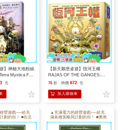
遊戲 ■部分種族需
山與冰原擴充》
遊】神秘大地粉絲
【新天鵝堡桌遊】恆河王權
a Mystica Fan
RAJAS OF THE GANGES:
上遊戲
CARDS & KARMA
3
672
元
76
折
特價
元
車
加入購物車
經營遊戲──給充
▲充滿電力的經營遊戲──給充
計劃的你！ ■在北
滿各種策略與計劃的你！ ■澳洲
使用截然不同的燃
的電力網絡與燃料將有全新挑
。 ■可以在英國與
戰！ ■在印度，若拓展電力網絡