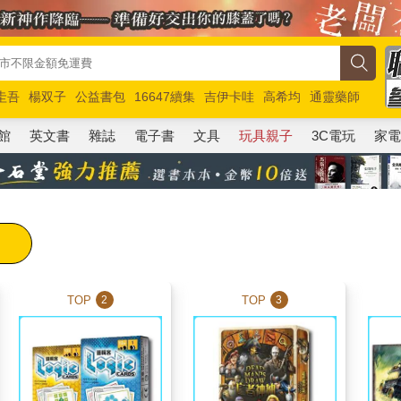
圭吾
楊双子
公益書包
16647續集
吉伊卡哇
高希均
通靈藥師
路邊攤新作
馬斯克
玩具總動員5
超慢跑
館
英文書
雜誌
電子書
文具
玩具親子
3C電玩
家
TOP
TOP
2
3