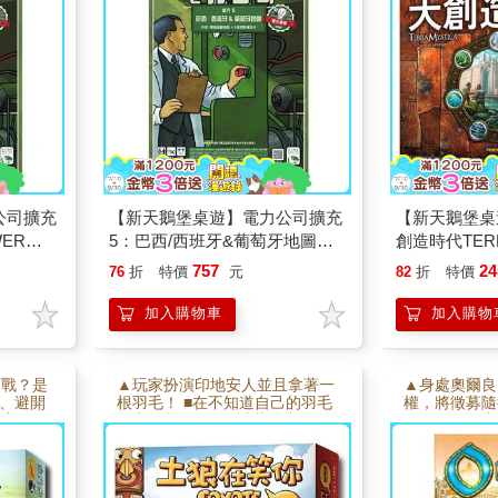
公司擴充
【新天鵝堡桌遊】電力公司擴充
【新天鵝堡桌
ER
5：巴西/西班牙&葡萄牙地圖
創造時代TERR
POWER GRID RECHARGED
AGE OF I
757
24
76
折
特價
元
82
折
特價
加入購物車
加入購物
而戰？是
▲玩家扮演印地安人並且拿著一
▲身處奧爾良
堡、避開
根羽毛！ ■在不知道自己的羽毛
權，將徵募隨
寶。 ■
數字的狀況下... ■試著猜中所有
將隨從開拓商
背包將財
羽毛的總和！可以吹牛～ ■但是
究科技，擴大
得小心別成為土狼嘲笑的對象
能駕馭策略，
啦！
終擊敗你的對