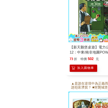
【新天鵝堡桌遊】電力
12：中東/南非地圖POW
GRID RECHARGED
502
73
折
特價
元
加入購物車
▲是誰在逆境中為正義
誰劫富濟貧？ ■突襲城
重重障礙、偷取貴重的財
身為俠盜的你努力塞滿
富帶進村莊！