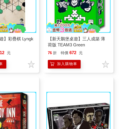
】彩疊棋 Lyngk
【新天鵝堡桌遊】三人成築 薄
荷版 TEAM3 Green
12
672
元
76
折
特價
元
車
加入購物車