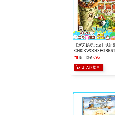
【新天鵝堡桌遊】俠盜
CHICKWOOD FORES
戲
695
78
折
特價
元
加入購物車