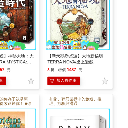
霸新大地。 ■精緻配件和多樣遊
戲元素，延續《神秘大地》，策
略遊戲玩家不可錯過。
遊】神秘大地：大
【新天鵝堡桌遊】大地新秘境
A MYSTICA:
TERRA NOVA/桌上遊戲
NNOV/桌上遊戲
57
1437
元
8
折
特價
元
車
加入購物車
的你為了執掌霸
抽象、夢幻世界中的創造、推
從效命於你！ ■你
理、欺騙與溝通
路、建設城市、研
影響力。 ■你是否
融合所有要素，最
手！