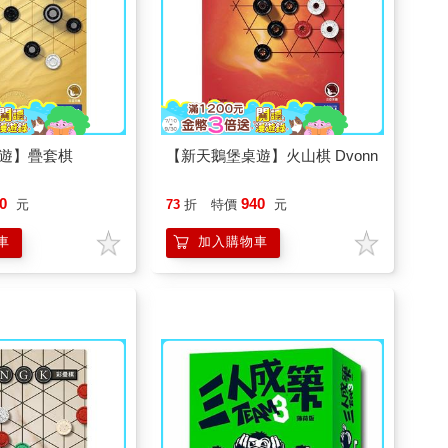
遊】疊套棋
【新天鵝堡桌遊】火山棋 Dvonn
0
940
元
73
折
特價
元
車
加入購物車