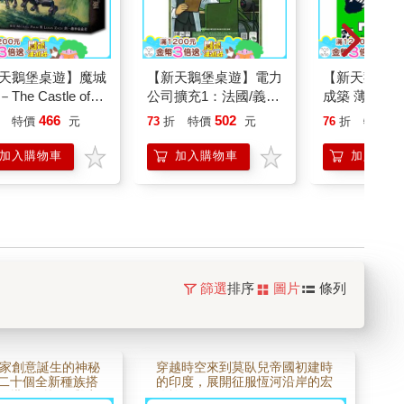
天鵝堡桌遊】魔城
【新天鵝堡桌遊】電力
【新天鵝堡桌
The Castle of
公司擴充1：法國/義大
成築 薄荷版 T
evil
利地圖POWER GRID
Green
466
502
6
特價
元
73
折
特價
元
76
折
特價
RECHARGED: FRAN
加入購物車
加入購物車
加入購物
篩選
排序
圖片
條列
家創意誕生的神秘
穿越時空來到莫臥兒帝國初建時
■二十個全新種族搭
的印度，展開征服恆河沿岸的宏
■可搭配《帆船與商
偉旅程。