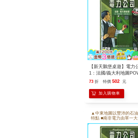
【新天鵝堡桌遊】電力
1：法國/義大利地圖PO
GRID RECHARGED: 
502
73
折
特價
元
加入購物車
▲中東地圖以豐沛的石油
特點 ■南非電力由單一
應，向近一半的非洲國
力 ■中東突顯石油危機
揭示有龐大的能源供應