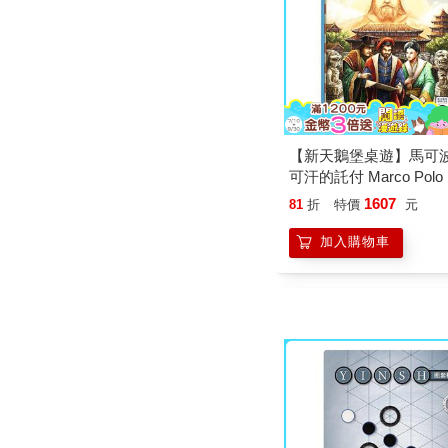
【新天鵝堡桌遊】馬可波羅
可汗的託付 Marco Polo I
1607
81
折
特價
元
加入購物車