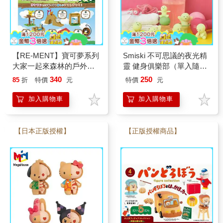
【RE-MENT】寶可夢系列
Smiski 不可思議的夜光精
大家一起來森林的戶外運
靈 健身俱樂部（單入隨機
動場(單入/隨機)
款)
340
250
85
折
特價
元
特價
元
加入購物車
加入購物車
【日本正版授權】
【正版授權商品】