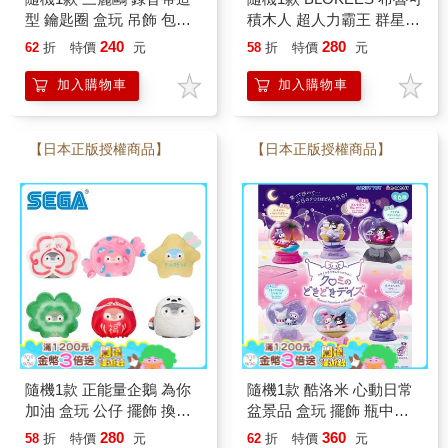
型 鑰匙圈 盒玩 吊飾 包包
積木人 超人力霸王 群星版
吊飾 凱蒂貓 美樂蒂 酷洛
S 第一彈 光之力再臨 盒玩
240
280
62
折
特價
元
58
折
特價
元
米 大眼蛙 花小兔
公仔 模型 玩具 可動積木
迷你公仔
加入購物車
加入購物車
【日本正版授權商品】
【日本正版授權商品】
隨機1款 正能量企鵝 為你
隨機1款 酷洛米 心動日常
加油 盒玩 公仔 擺飾 換裝
盆景品 盒玩 擺飾 瓶中造
公仔 植絨公仔 植絨玩偶
景 水晶球 美樂蒂 庫洛米
280
360
58
折
特價
元
62
折
特價
元