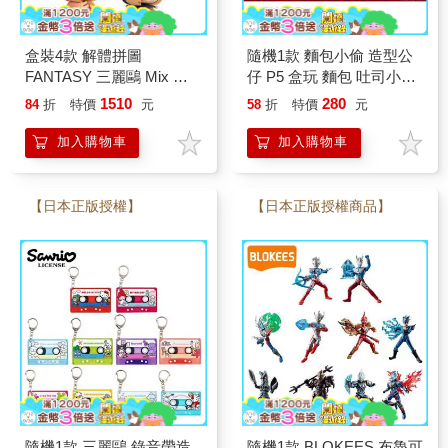
盒裝4款 解體拼圖
隨機1款 麵包小偷 造型公
FANTASY 三麗鷗 Mix 熱
仔 P5 盒玩 麵包 吐司小偷
帶櫻桃系列 立體拼圖 盒玩
麵包車 小豬 菠蘿麵包
1510
280
84
折
特價
元
58
折
特價
元
公仔 模型 凱蒂貓 酷洛米
kenelephant
帕恰狗 美樂蒂 KAITAI
加入購物車
加入購物車
【日本正版授權】
【日本正版授權商品】
隨機1款 三麗鷗 錄音帶造
隨機1款 BLOKEES 布魯可