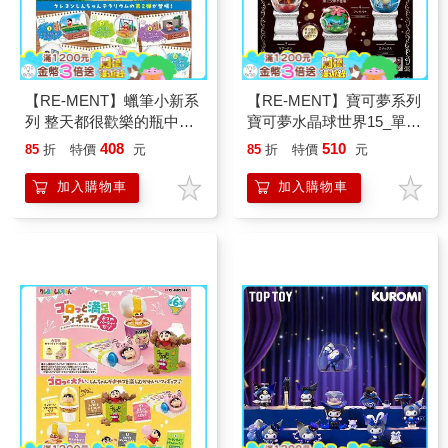
【RE-MENT】蠟筆小新系
【RE-MENT】寶可夢系列
列 整天都很歡樂的瓶中世
寶可夢水晶球世界15_單入
界_單入隨機款
隨機款
408
510
85
折
特價
元
85
折
特價
元
加入購物車
加入購物車