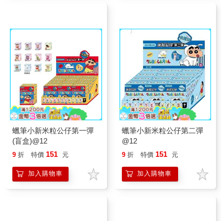
蠟筆小新米粒公仔第一彈
蠟筆小新米粒公仔第二彈
(盲盒)@12
@12
151
151
9
折
特價
元
9
折
特價
元
加入購物車
加入購物車