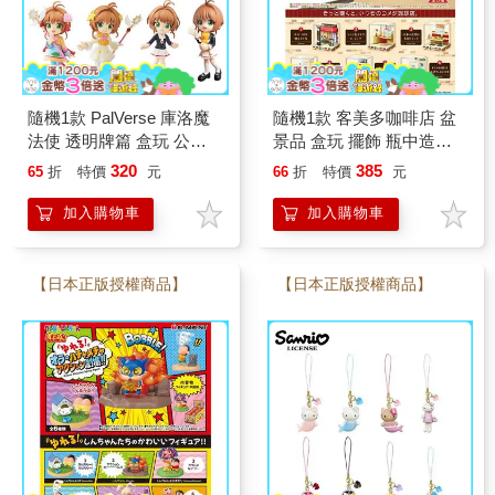
隨機1款 PalVerse 庫洛魔
隨機1款 客美多咖啡店 盆
法使 透明牌篇 盒玩 公仔
景品 盒玩 擺飾 瓶中造景
模型 擺飾 木之本櫻
迷你咖啡廳 迷你桌椅 迷你
320
385
65
折
特價
元
66
折
特價
元
麵包 Re-MeNT
加入購物車
加入購物車
【日本正版授權商品】
【日本正版授權商品】