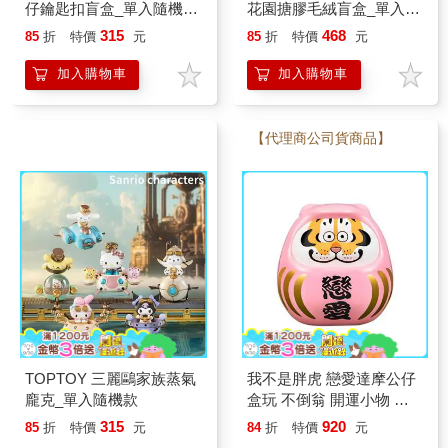
仔鑰匙扣盲盒_單入隨機款
花園搪膠毛絨盲盒_單入隨
(共4款)
機款
315
468
85
折
特價
元
85
折
特價
元
加入購物車
加入購物車
【代理商公司貨商品】
TOPTOY 三麗鷗家族蒸氣
我不是胖虎 戀愛達摩公仔
龐克_單入隨機款
盒玩 不倒翁 開運小物 玩
樂主義 FUNISM
315
920
85
折
特價
元
84
折
特價
元