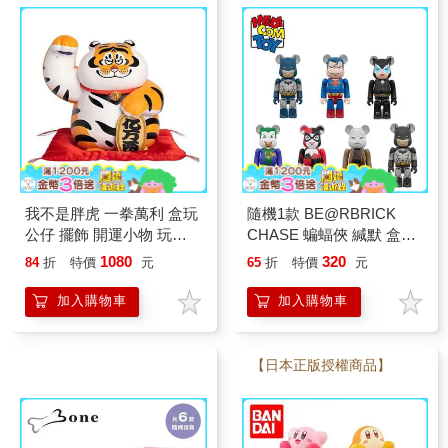
我不是胖虎 一拳萬利 盒玩
隨機1款 BE@RBRICK
公仔 擺飾 開運小物 玩樂
CHASE 蝙蝠俠 緘默 盒玩
主義 FUNISM
公仔 擺飾 庫柏力克熊 積
1080
320
84
折
特價
元
65
折
特價
元
木熊 貓女
加入購物車
加入購物車
【日本正版授權商品】