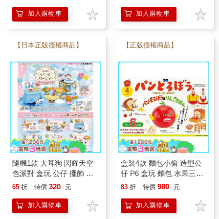
企鵝 SEGA
Kuromi Re-MeNT
加入購物車
加入購物車
【日本正版授權商品】
【正版授權商品】
隨機1款 大耳狗 閃耀天空
盒裝4款 麵包小偷 造型公
色派對 盒玩 公仔 擺飾 迷
仔 P6 盒玩 麵包 水果三明
你甜點 迷你蛋糕 牛奶 卡
治 吐司小偷 蘋果假面超人
320
980
65
折
特價
元
83
折
特價
元
布奇諾 喜拿 Cinnamoroll
Re-MeNT
加入購物車
加入購物車