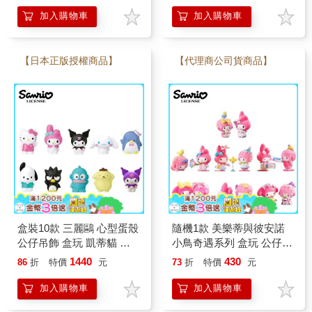
加入購物車
加入購物車
【日本正版授權商品】
【代理商公司貨商品】
盒裝10款 三麗鷗 心型蛋殼
隨機1款 美樂蒂與彼安諾
公仔吊飾 盒玩 凱蒂貓 美
小鳥奇遇系列 盒玩 公仔
樂蒂 酷洛米 大耳狗 山姆
擺飾 美樂蒂 彼安諾 My
1440
430
86
折
特價
元
73
折
特價
元
企鵝 帕恰狗 酷企鵝
Melody
加入購物車
加入購物車