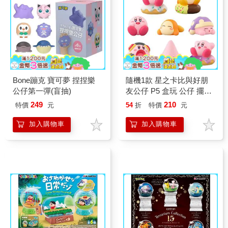
Bone蹦克 寶可夢 捏捏樂
隨機1款 星之卡比與好朋
公仔第一彈(盲抽)
友公仔 P5 盒玩 公仔 擺飾
好朋友系列 卡比之星 瓦豆
249
210
特價
元
54
折
特價
元
魯迪 Kirby
加入購物車
加入購物車