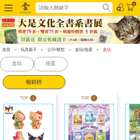
0
首頁
＞
玩具親子
＞
公仔/模型
＞
盒玩/扭蛋
＞
盒玩
盒玩
扭蛋
暢銷榜
TOP
TOP
1
2