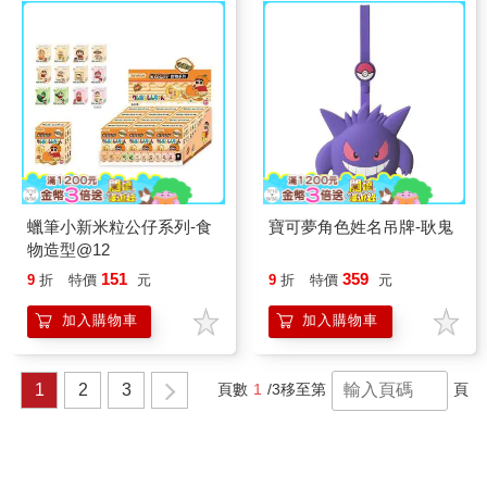
蠟筆小新米粒公仔系列-食
寶可夢角色姓名吊牌-耿鬼
物造型@12
151
359
9
折
特價
元
9
折
特價
元
加入購物車
加入購物車
1
2
3
頁數
1
/3
移至第
頁