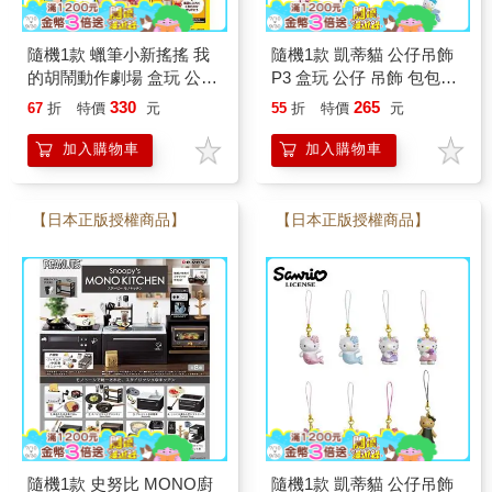
隨機1款 蠟筆小新搖搖 我
隨機1款 凱蒂貓 公仔吊飾
的胡鬧動作劇場 盒玩 公仔
P3 盒玩 公仔 吊飾 包包吊
擺飾 野原新之助 小葵 阿
飾 Hello Kitty 三麗鷗
330
265
67
折
特價
元
55
折
特價
元
呆 妮妮
加入購物車
加入購物車
【日本正版授權商品】
【日本正版授權商品】
隨機1款 史努比 MONO廚
隨機1款 凱蒂貓 公仔吊飾