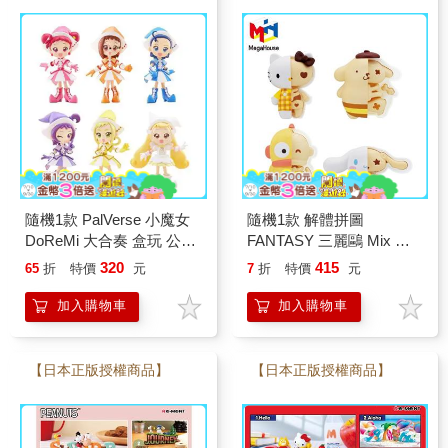
隨機1款 PalVerse 小魔女
隨機1款 解體拼圖
DoReMi 大合奏 盒玩 公仔
FANTASY 三麗鷗 Mix 蜂
模型 擺飾 藤原羽月 妹尾
蜜系列 立體拼圖 盒玩 公
320
415
65
折
特價
元
7
折
特價
元
愛子
仔 模型 凱蒂貓
加入購物車
加入購物車
【日本正版授權商品】
【日本正版授權商品】