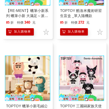
【RE-MENT】蠟筆小新系
TOPTOY 酷洛米魔術研習
列 蠟筆小新 大滿足～派對
生盲盒 _單入隨機款
篇～_單入隨機款
340
272
85
折
特價
元
85
折
特價
元
加入購物車
加入購物車
TOPTOY 蠟筆小新毛絨公
TOPTOY 三麗鷗家族天使