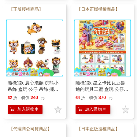
【正版授權商品】
【日本正版授權商品】
隨機1款 農心泡麵 浣熊小
隨機1款 星之卡比瓦豆魯
吊飾 盒玩 公仔 吊飾 擺飾
迪的玩具工廠 盒玩 公仔
杯麵固定器 TOYTRON
擺飾 瓦豆魯迪 卡比之星
240
370
62
折
特價
元
64
折
特價
元
Kirby
加入購物車
加入購物車
【代理商公司貨商品】
【日本正版授權商品】