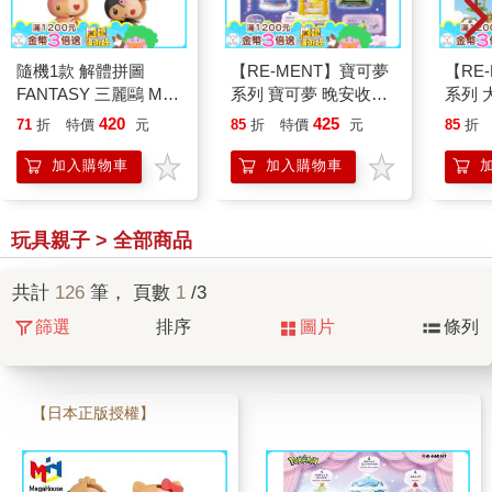
隨機1款 解體拼圖
【RE-MENT】寶可夢
【RE
FANTASY 三麗鷗 Mix
系列 寶可夢 晚安收藏
系列 
熱帶櫻桃系列 立體拼
系列 整組6種
的戶外
420
425
71
折
特價
元
85
折
特價
元
85
折
圖 盒玩 公仔 模型 凱
機)
蒂貓 酷洛米 帕恰狗 美
加入購物車
加入購物車
樂蒂 KAITAI
玩具親子 > 全部商品
共計
126
筆， 頁數
1
/3
篩選
排序
圖片
條列
【日本正版授權】