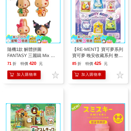
隨機1款 解體拼圖
【RE-MENT】寶可夢系列
FANTASY 三麗鷗 Mix 熱
寶可夢 晚安收藏系列 整組
帶櫻桃系列 立體拼圖 盒玩
6種
420
425
71
折
特價
元
85
折
特價
元
公仔 模型 凱蒂貓 酷洛米
帕恰狗 美樂蒂 KAITAI
加入購物車
加入購物車