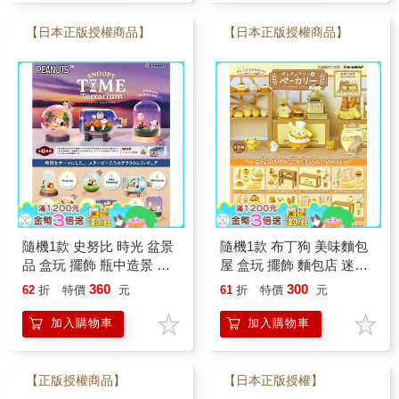
【日本正版授權商品】
【日本正版授權商品】
隨機1款 史努比 時光 盆景
隨機1款 布丁狗 美味麵包
品 盒玩 擺飾 瓶中造景 糊
屋 盒玩 擺飾 麵包店 迷你
塗塌客 查理布朗 Snoopy
麵包 迷你桌子 Re-MeNT
360
300
62
折
特價
元
61
折
特價
元
加入購物車
加入購物車
【正版授權商品】
【日本正版授權】