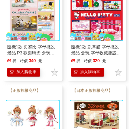
隨機1款 史努比 字母擺設
隨機1款 凱蒂貓 字母擺設
景品 P3 歡樂時光 盒玩 字
景品 盒玩 字母收藏擺設
母收藏擺設 英文字母 糊塗
英文字母 Hello Kitty Re-
340
320
69
折
特價
元
65
折
特價
元
塌客 Snoopy
MeNT
加入購物車
加入購物車
【正版授權商品】
【日本正版授權商品】