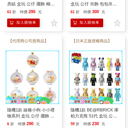
房組 盒玩 公仔 擺飾 糊塗
盒玩 公仔 吊飾 包包吊飾
塌客 查理布朗 Snoopy
Hello Kitty 三麗鷗 Sanrio
295
300
61
折
特價
元
61
折
特價
元
PEANUTS
加入購物車
加入購物車
【代理商公司貨商品】
【日本正版授權商品】
隨機1款 線條小狗 小小禮
隨機1款 BE@RBRICK 庫
物系列 盒玩 公仔 擺飾 馬
柏力克熊 51代 盒玩 公仔
爾濟斯 狗狗 Maltese 玩樂
擺飾 積木熊 51周年限定
290
230
6
折
特價
元
59
折
特價
元
主義