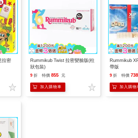
幼兒拉密
Rummikub Twist 拉密變臉版(柱
Rummikub X
狀包裝)
帶版
855
73
9
折
特價
元
9
折
特價
加入購物車
加入購物