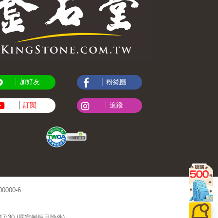
加好友
粉絲團
訂閱
追蹤
000-6
~17:30 (國定例假日除外)