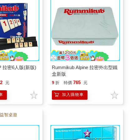
XP 拉密6人版(新版)
Rummikub Alpine 拉密外出型鐵
盒新版
52
765
元
9
折
特價
元
車
加入購物車
益智桌遊