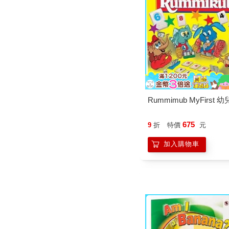
Rummimub MyFirst 
675
9
折
特價
元
加入購物車