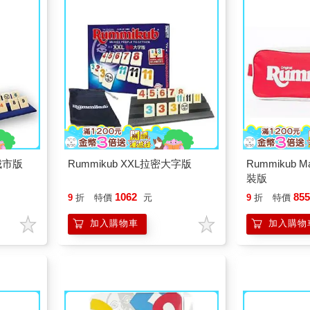
密城市版
Rummikub XXL拉密大字版
Rummikub M
裝版
1062
85
9
折
特價
元
9
折
特價
加入購物車
加入購物