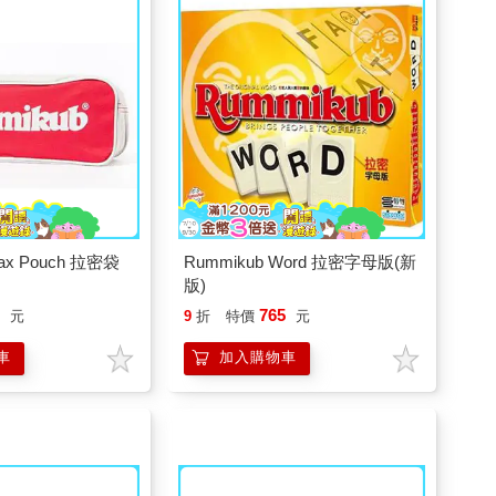
ax Pouch 拉密袋
Rummikub Word 拉密字母版(新
版)
5
765
元
9
折
特價
元
車
加入購物車