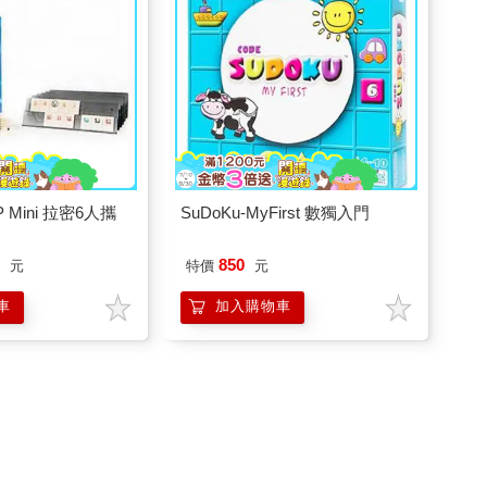
P Mini 拉密6人攜
SuDoKu-MyFirst 數獨入門
8
850
元
特價
元
車
加入購物車