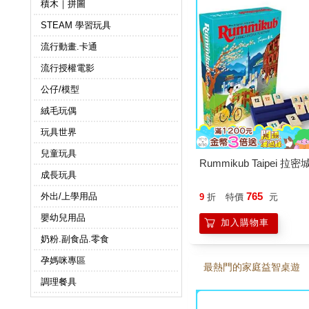
積木｜拼圖
STEAM 學習玩具
流行動畫.卡通
流行授權電影
公仔/模型
絨毛玩偶
玩具世界
兒童玩具
Rummikub Taipei 拉
成長玩具
765
外出/上學用品
9
折
特價
元
嬰幼兒用品
加入購物車
奶粉.副食品.零食
孕媽咪專區
最熱門的家庭益智桌遊
調理餐具