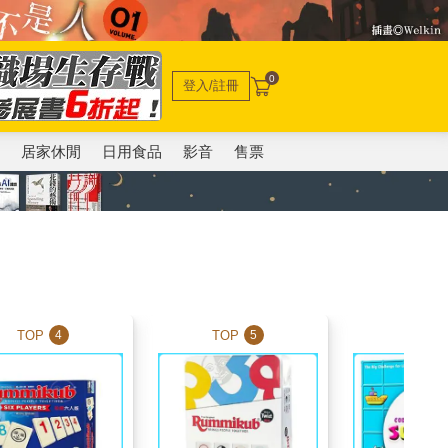
0
登入/註冊
電
居家休閒
日用食品
影音
售票
TOP
TOP
TOP
4
5