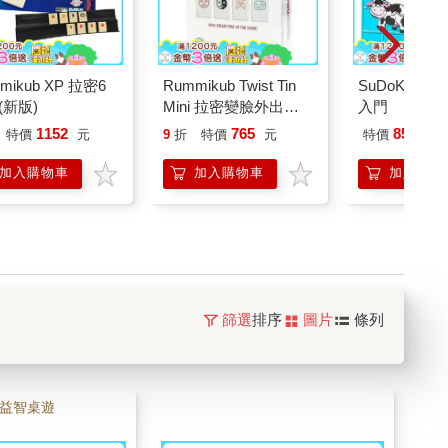
mikub XP 拉密6
Rummikub Twist Tin
SuDoKu-MyF
(新版)
Mini 拉密變臉外出型
入門
鐵盒版
1152
765
850
特價
元
9
折
特價
元
特價
元
加入購物車
加入購物車
加入購物
篩選
排序
圖片
條列
益智桌遊