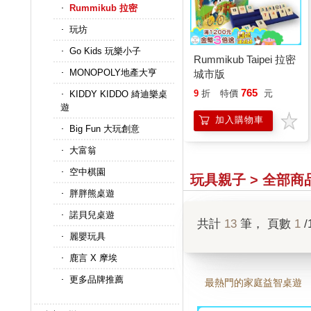
Rummikub 拉密
玩坊
Go Kids 玩樂小子
Rummikub Taipei 拉密
MONOPOLY地產大亨
城市版
765
9
折
特價
元
KIDDY KIDDO 綺迪樂桌
遊
加入購物車
Big Fun 大玩創意
大富翁
空中棋園
玩具親子 > 全部商
胖胖熊桌遊
諾貝兒桌遊
共計
13
筆， 頁數
1
/
麗嬰玩具
鹿言 X 摩埃
更多品牌推薦
最熱門的家庭益智桌遊