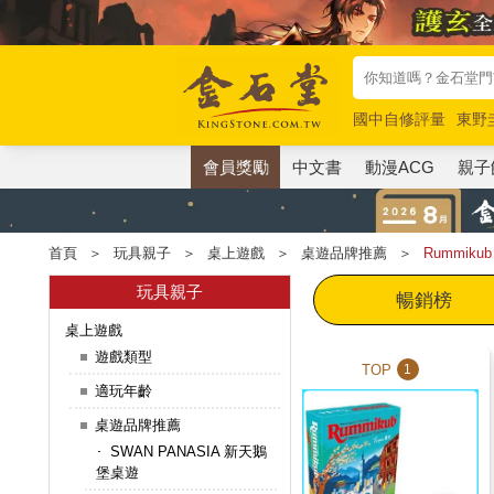
國中自修評量
東野
唯紅花綻放
奧德賽
會員獎勵
中文書
動漫ACG
親子
首頁
＞
玩具親子
＞
桌上遊戲
＞
桌遊品牌推薦
＞
Rummiku
玩具親子
暢銷榜
桌上遊戲
遊戲類型
TOP
1
適玩年齡
桌遊品牌推薦
SWAN PANASIA 新天鵝
堡桌遊