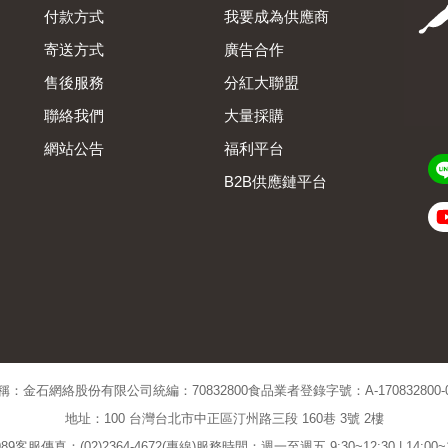
付款方式
我要成為供應商
寄送方式
廣告合作
售後服務
分紅大聯盟
聯絡我們
大量採購
網站公告
福利平台
B2B供應鏈平台
Admin
稱：金石網絡股份有限公司
統編：70832800
食品業者登錄字號：A-170832800-00
地址：100 台灣台北市中正區汀州路三段 160巷 3號 2樓
89
客服傳真：(02)2364-4672(專線)
服務時間：週一至週五 9:30~12:30 | 14:00