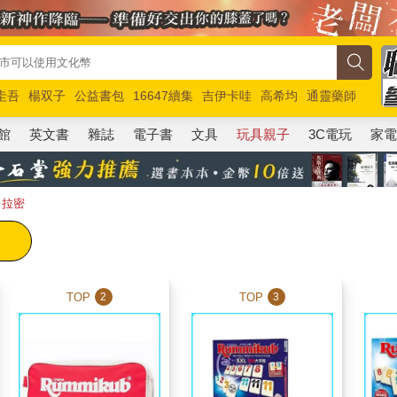
圭吾
楊双子
公益書包
16647續集
吉伊卡哇
高希均
通靈藥師
路邊攤新作
馬斯克
玩具總動員5
超慢跑
館
英文書
雜誌
電子書
文具
玩具親子
3C電玩
家
b 拉密
TOP
TOP
2
3