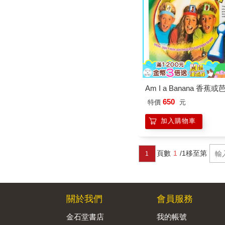
Am I a Banana 香蕉或
650
特價
元
加入購物車
頁數
1
/1
移至第
1
關於我們
會員服務
金石堂書店
我的帳號