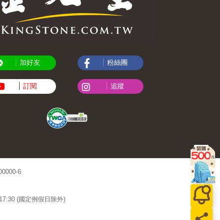
加好友
粉絲團
訂閱
追蹤
000-6
~17:30 (國定例假日除外)