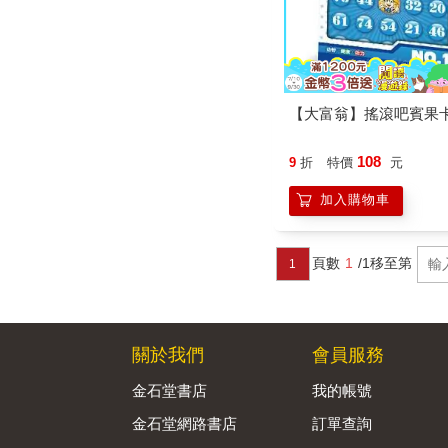
【大富翁】搖滾吧賓果卡(
108
9
折
特價
元
加入購物車
頁數
1
/1
移至第
1
關於我們
會員服務
金石堂書店
我的帳號
金石堂網路書店
訂單查詢