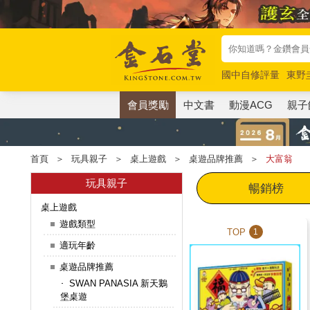
國中自修評量
東野
唯紅花綻放
奧德賽
會員獎勵
中文書
動漫ACG
親子
首頁
＞
玩具親子
＞
桌上遊戲
＞
桌遊品牌推薦
＞
大富翁
玩具親子
暢銷榜
桌上遊戲
遊戲類型
TOP
1
適玩年齡
桌遊品牌推薦
SWAN PANASIA 新天鵝
堡桌遊