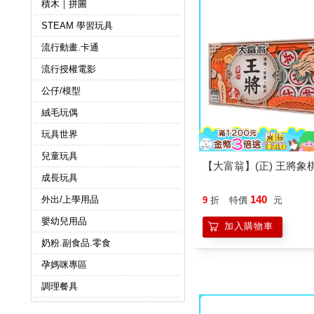
積木｜拼圖
STEAM 學習玩具
流行動畫.卡通
流行授權電影
公仔/模型
絨毛玩偶
玩具世界
兒童玩具
【大富翁】(正) 王將象
成長玩具
140
外出/上學用品
9
折
特價
元
嬰幼兒用品
加入購物車
奶粉.副食品.零食
孕媽咪專區
調理餐具