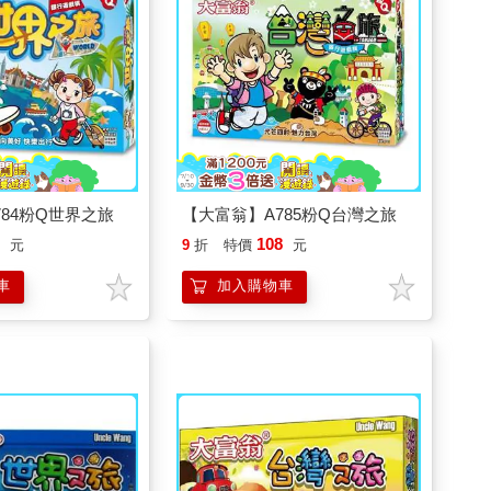
84粉Q世界之旅
【大富翁】A785粉Q台灣之旅
8
108
元
9
折
特價
元
車
加入購物車