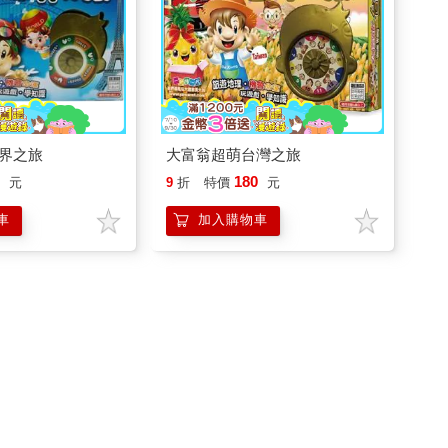
界之旅
大富翁超萌台灣之旅
0
180
元
9
折
特價
元
車
加入購物車