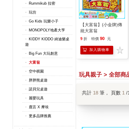
Rummikub 拉密
玩坊
Go Kids 玩樂小子
【大富翁】(小金牌)傳
MONOPOLY地產大亨
統大富翁
90
9
折
特價
元
KIDDY KIDDO 綺迪樂桌
遊
加入購物車
Big Fun 大玩創意
大富翁
空中棋園
玩具親子 > 全部商
胖胖熊桌遊
諾貝兒桌遊
共計
18
筆， 頁數
1
/
麗嬰玩具
鹿言 X 摩埃
更多品牌推薦