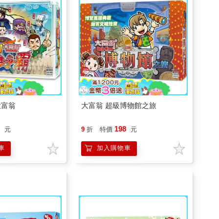
大富翁
大富翁 超級博物館之旅
8
198
元
9
折
特價
元
車
加入購物車