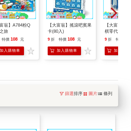
富翁】A784粉Q
【大富翁】搖滾吧賓果
【大富翁】(
之旅
卡(80入)
棋零代
108
108
12
特價
元
9
折
特價
元
9
折
特價
加入購物車
加入購物車
加入購物
篩選
排序
圖片
條列