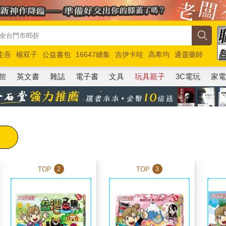
圭吾
楊双子
公益書包
16647續集
吉伊卡哇
高希均
通靈藥師
路邊攤新作
馬斯克
玩具總動員5
超慢跑
館
英文書
雜誌
電子書
文具
玩具親子
3C電玩
家
TOP
TOP
2
3