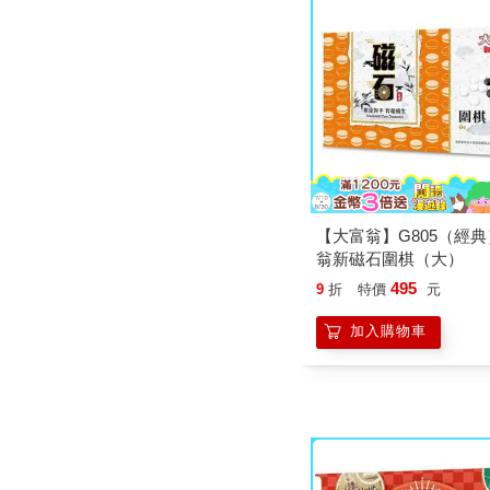
【大富翁】G805（經
翁新磁石圍棋（大）
495
9
折
特價
元
加入購物車