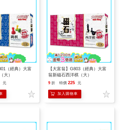
801（經典）大富
【大富翁】G803（經典）大富
（大）
翁新磁石西洋棋（大）
5
225
元
9
折
特價
元
車
加入購物車