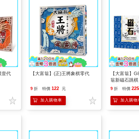
棋壹代
【大富翁】(正)王將象棋零代
【大富翁】G
翁新磁石跳棋
122
22
9
折
特價
元
9
折
特價
加入購物車
加入購物