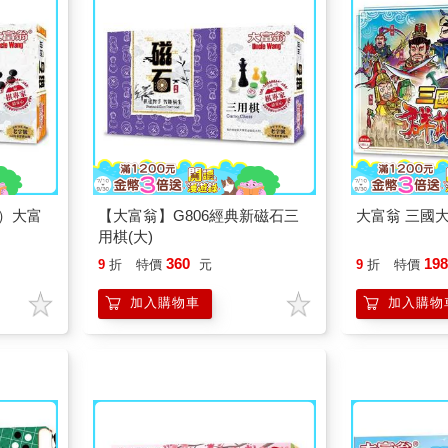
典）大富
【大富翁】G806經典新磁石三
大富翁 三國
用棋(大)
360
19
9
折
特價
元
9
折
特價
加入購物車
加入購物