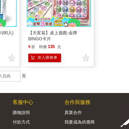
80入)
【大富翁】桌上遊戲-金牌
BINGO卡片
135
9
折
特價
元
加入購物車
頁
客服中心
合作與服務
購物說明
異業合作
付款方式
我要成為供應商