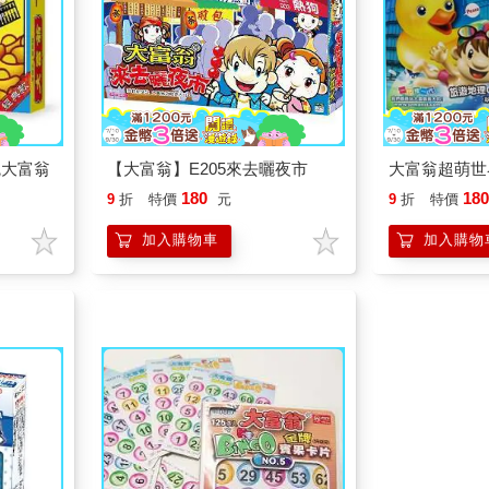
統大富翁
【大富翁】E205來去曬夜市
大富翁超萌世
180
18
9
折
特價
元
9
折
特價
加入購物車
加入購物