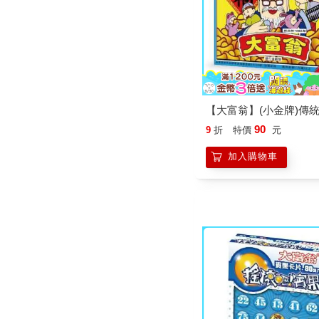
【大富翁】(小金牌)傳
90
9
折
特價
元
加入購物車