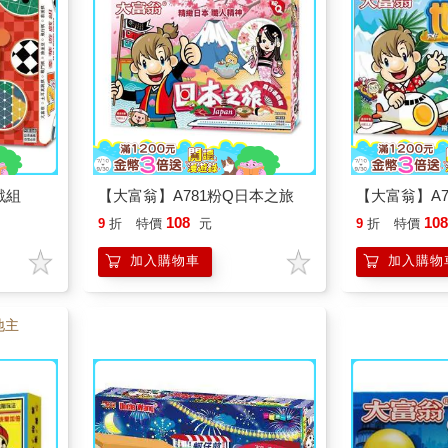
戲組
【大富翁】A781粉Q日本之旅
【大富翁】A7
108
10
9
折
特價
元
9
折
特價
加入購物車
加入購物
地主