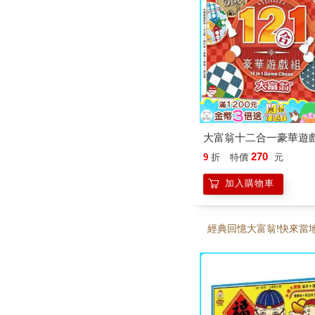
大富翁十二合一豪華遊
270
9
折
特價
元
加入購物車
經典回憶大富翁!快來當