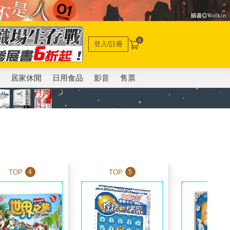
0
登入/註冊
電
居家休閒
日用食品
影音
售票
TOP
TOP
TOP
4
5