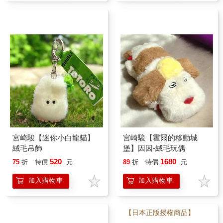
宮崎駿【迷你小白龍貓】
宮崎駿【霍爾的移動城
絨毛吊飾
堡】因因-絨毛玩偶
520
1680
75
折
特價
元
89
折
特價
元
加入購物車
加入購物車
【日本正版授權商品】