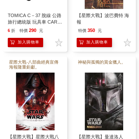
TOMICA C－37 脫線 公路
【星際大戰】波巴費特 海
旅行總統版 玩具車 CARS
報
汽車總動員 多美小汽車
290
350
6
折
特價
元
特價
元
加入購物車
加入購物車
星際大戰-八部曲經典宣傳
神秘與孤獨的賞金獵人。
海報隆重鉅獻。
【星際大戰】星際大戰八
【星際大戰】曼達洛人