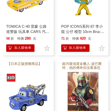
TOMICA C-40 雷蒙 公路
POP ICONS系列 87 李小
巡警版 玩具車 CARS 汽車
龍 公仔 模型 10cm Bruce
總動員 多美小汽車
Lee 電影系列 Funko
280
420
58
折
特價
元
71
折
特價
元
加入購物車
加入購物車
【日本正版授權商品】
銀河最強賞金獵人-波巴費
特，他的傳奇你沒看過也
一定知道。