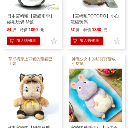
日本宮崎駿【龍貓雨季】
【宮崎駿TOTORO】小白
絨毛玩偶-M號
龍貓玩偶
1090
1380
84
折
特價
元
87
折
特價
元
加入購物車
加入購物車
草壁梅穿上可愛的龍貓巴
神隱少女中的坊寶寶變成
士裝
小坊鼠
日本宮崎駿【變裝草壁
宮崎駿神隱少女【小少爺