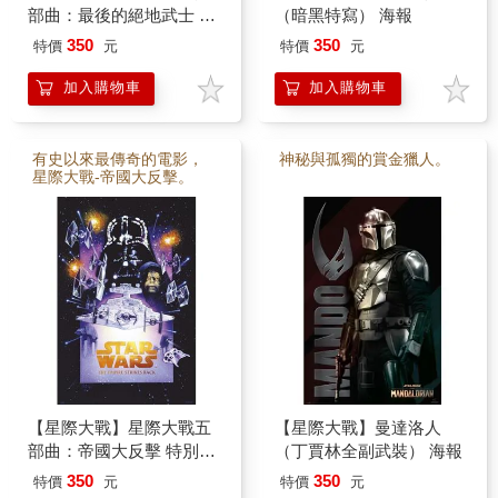
部曲：最後的絕地武士 電
（暗黑特寫） 海報
影宣傳海報
350
350
特價
元
特價
元
加入購物車
加入購物車
有史以來最傳奇的電影，
神秘與孤獨的賞金獵人。
星際大戰-帝國大反擊。
【星際大戰】星際大戰五
【星際大戰】曼達洛人
部曲：帝國大反擊 特別版
（丁賈林全副武裝） 海報
海報
350
350
特價
元
特價
元