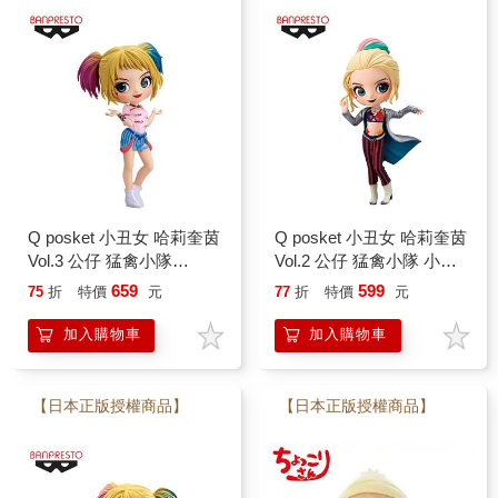
Q posket 小丑女 哈莉奎茵
Q posket 小丑女 哈莉奎茵
Vol.3 公仔 猛禽小隊
Vol.2 公仔 猛禽小隊 小丑
Banpresto 萬普
女大解放 Banpresto
659
599
75
折
特價
元
77
折
特價
元
加入購物車
加入購物車
【日本正版授權商品】
【日本正版授權商品】