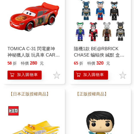
TOMICA C-31 閃電麥坤
隨機1款 BE@RBRICK
神秘獵人版 玩具車 CARS
CHASE 蝙蝠俠 緘默 盒玩
汽車總動員 多美小汽車
公仔 擺飾 庫柏力克熊 積
280
320
58
折
特價
元
65
折
特價
元
木熊 貓女
加入購物車
加入購物車
【日本正版授權商品】
【正版授權商品】