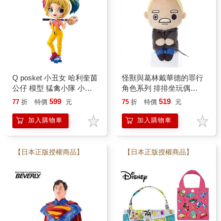
Q posket 小丑女 哈利奎茵
怪獸與葛林戴華德的罪行
公仔 模型 猛禽小隊 小丑
角色系列 排排坐玩偶
女大解放 DC漫畫
Chokkorisan 玩偶 拍照玩
599
519
77
折
特價
元
75
折
特價
元
Banpresto
偶 哈利波特
加入購物車
加入購物車
【日本正版授權商品】
【日本正版授權商品】