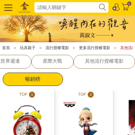
0
首頁
＞
玩具親子
＞
流行授權電影
＞
更多流行授權電影
＞
其他流
紀世界週邊
星際大戰
其他流行授權電影
暢銷榜
TOP
TOP
1
2