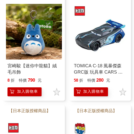
宮崎駿【迷你中龍貓】絨
TOMICA C-18 風暴傑森
毛吊飾
GRC版 玩具車 CARS 汽
車總動員 多美小汽車
790
280
8
折
特價
元
58
折
特價
元
加入購物車
加入購物車
【日本正版授權商品】
【日本正版授權商品】