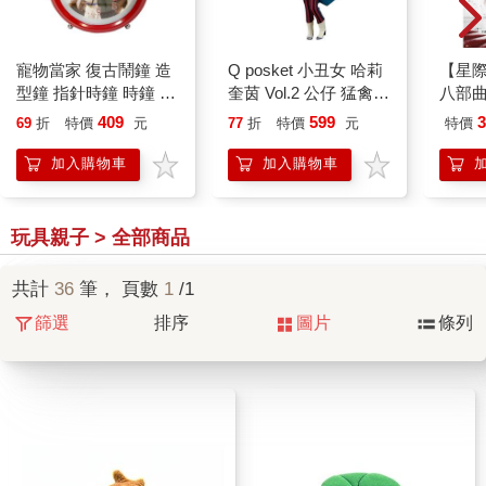
寵物當家 復古鬧鐘 造
Q posket 小丑女 哈莉
【星
型鐘 指針時鐘 時鐘 鬧
奎茵 Vol.2 公仔 猛禽小
八部
鐘 夜燈功能 麥斯 公爵
隊 小丑女大解放
士 電
409
599
3
69
折
特價
元
77
折
特價
元
特價
雪球 環球影城
Banpresto
加入購物車
加入購物車
玩具親子 > 全部商品
共計
36
筆， 頁數
1
/1
篩選
排序
圖片
條列