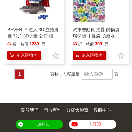
BEVERLY 超人 3D 立體拼
汽車總動員 摺疊 購物袋
圖 72片 3D拼圖 公仔 模型
環保袋 手提袋 防潑水
正義聯盟
CARS 皮克斯 迪士尼
1239
309
84
折
特價
元
63
折
特價
元
Disney
加入購物車
加入購物車
1
頁數
1
/1
移至第
頁
關於我們
門市查詢
分紅大聯盟
客服中心
加好友
訂閱