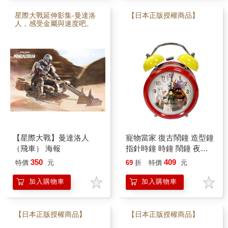
星際大戰延伸影集-曼達洛
【日本正版授權商品】
人，感受金屬與速度吧。
【星際大戰】曼達洛人
寵物當家 復古鬧鐘 造型鐘
（飛車） 海報
指針時鐘 時鐘 鬧鐘 夜燈
功能 麥斯 公爵 雪球 環球
350
409
特價
元
69
折
特價
元
影城
加入購物車
加入購物車
【日本正版授權商品】
【日本正版授權商品】