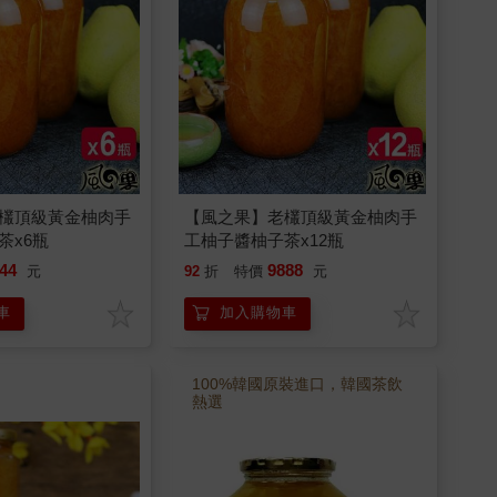
欉頂級黃金柚肉手
【風之果】老欉頂級黃金柚肉手
茶x6瓶
工柚子醬柚子茶x12瓶
44
9888
元
92
折
特價
元
車
加入購物車
100%韓國原裝進口，韓國茶飲
熱選