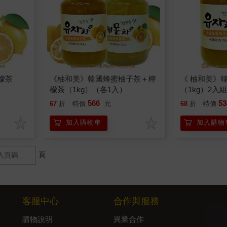
檬茶
《柚和美》韓國蜂蜜柚子茶＋檸
《 柚和美》
檬茶（1kg）（各1入）
（1kg）2入
566
53
67
折
特價
元
68
折
特價
加入購物車
加入購物
頁
客服中心
合作與服務
購物說明
異業合作