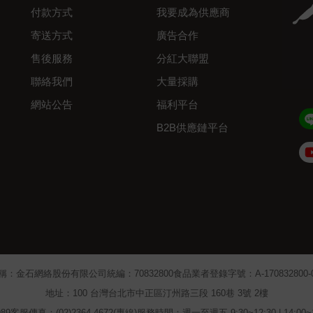
付款方式
我要成為供應商
寄送方式
廣告合作
售後服務
分紅大聯盟
聯絡我們
大量採購
網站公告
福利平台
B2B供應鏈平台
Admin
稱：金石網絡股份有限公司
統編：70832800
食品業者登錄字號：A-170832800-00
地址：100 台灣台北市中正區汀州路三段 160巷 3號 2樓
89
客服傳真：(02)2364-4672(專線)
服務時間：週一至週五 9:30~12:30 | 14:00