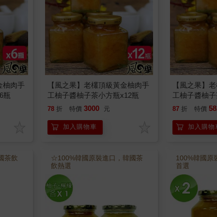
金柚肉手
【風之果】老欉頂級黃金柚肉手
【風之果】老
6瓶
工柚子醬柚子茶小方瓶x12瓶
工柚子醬柚子
3000
58
78
折
特價
元
87
折
特價
加入購物車
加入購物
國茶飲
☆100%韓國原裝進口，韓國茶
100%韓國
飲熱選
首選