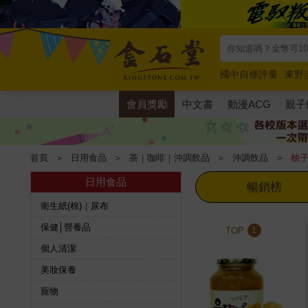
國中自修評量
東野
唯紅花綻放
奧德賽
會員獎勵
中文書
動漫ACG
親子
首頁
＞
日用食品
＞
茶｜咖啡｜沖調飲品
＞
沖調飲品
＞
柚
日用食品
暢銷榜
衛生紙(棉)｜尿布
保健│營養品
TOP
1
個人清潔
美妝保養
寵物