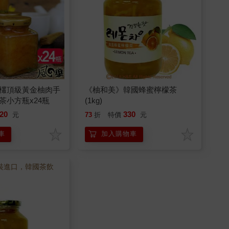
欉頂級黃金柚肉手
《柚和美》韓國蜂蜜檸檬茶
茶小方瓶x24瓶
(1kg)
20
330
元
73
折
特價
元
車
加入購物車
原裝進口，韓國茶飲