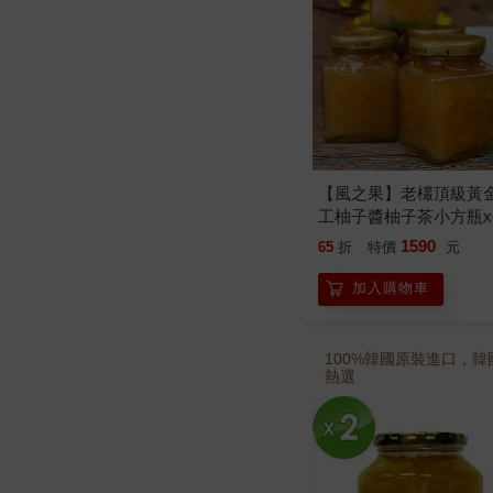
【風之果】老欉頂級黃
工柚子醬柚子茶小方瓶x
1590
65
折
特價
元
加入購物車
100%韓國原裝進口，韓
熱選