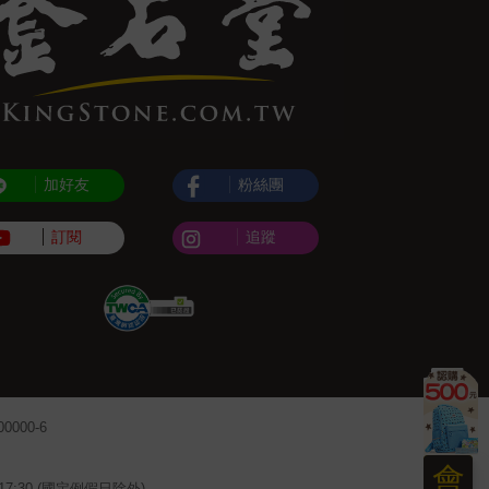
加好友
粉絲團
訂閱
追蹤
000-6
會
~17:30 (國定例假日除外)