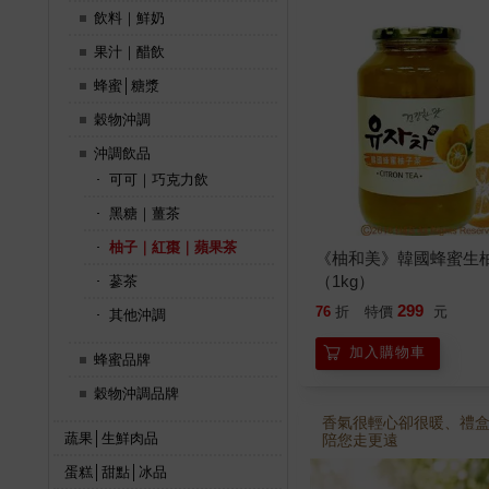
飲料｜鮮奶
果汁｜醋飲
蜂蜜│糖漿
穀物沖調
沖調飲品
可可｜巧克力飲
黑糖｜薑茶
柚子｜紅棗｜蘋果茶
《柚和美》韓國蜂蜜生
（1kg）
蔘茶
299
76
折
特價
元
其他沖調
加入購物車
蜂蜜品牌
穀物沖調品牌
香氣很輕心卻很暖、禮
蔬果│生鮮肉品
陪您走更遠
蛋糕│甜點│冰品