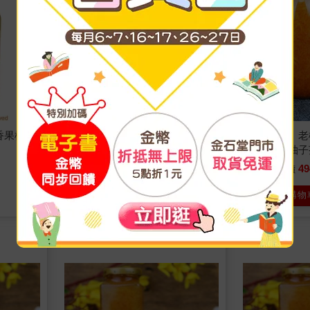
香果柚子
【風之果】老欉頂級黃金柚肉手
【風之果】老
工柚子醬柚子茶x2瓶
工柚子醬柚子
1699
49
67
折
特價
元
85
折
特價
加入購物車
加入購物