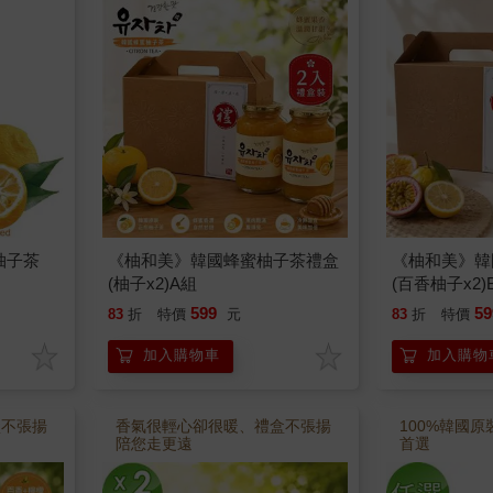
柚子茶
《柚和美》韓國蜂蜜柚子茶禮盒
《柚和美》韓
(柚子x2)A組
(百香柚子x2)
599
59
83
折
特價
元
83
折
特價
加入購物車
加入購物
盒不張揚
香氣很輕心卻很暖、禮盒不張揚
100%韓國
陪您走更遠
首選