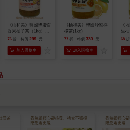
《柚和美》韓國蜂蜜百
《柚和美》韓國蜂蜜檸
《 
香果柚子茶（1kg）
檬茶(1kg)
生柚
（果醬）
組
299
330
76
折
特價
元
73
折
特價
元
68
折
加入購物車
加入購物車
品
1
韓國茶
香氣很輕心卻很暖、禮盒不張揚
香氣很輕心卻
陪您走更遠
陪您走更遠