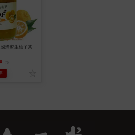
韓國蜂蜜生柚子茶
組
8
元
車