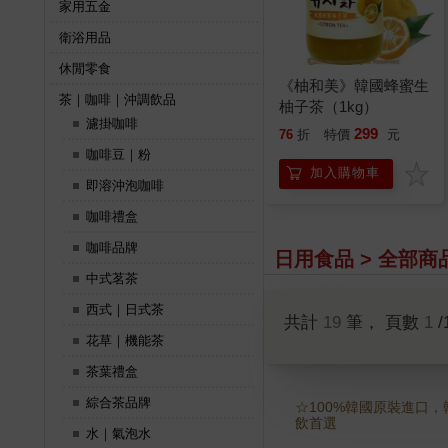
家用五金
衛浴用品
休閒零食
《柚和美》韓國蜂蜜生
茶｜咖啡｜沖調飲品
柚子茶（1kg）
濾掛咖啡
299
76
折
特價
元
咖啡豆｜粉
加入購物車
即溶沖泡咖啡
咖啡禮盒
咖啡品牌
日用食品 > 全部商
中式茗茶
西式｜日式茶
共計
19
筆， 頁數
1
/
花草｜機能茶
茶葉禮盒
綜合茶品牌
☆100%韓國原裝進口，
飲首選
水｜氣泡水