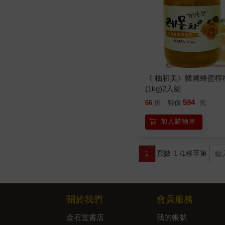
《 柚和美》韓國蜂蜜檸
(1kg)2入組
594
66
折
特價
元
加入購物車
頁數
1
/1
移至第
1
關於我們
會員服務
金石堂書店
我的帳號