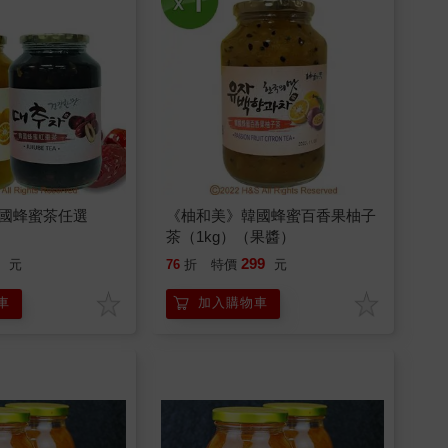
國蜂蜜茶任選
《柚和美》韓國蜂蜜百香果柚子
茶（1kg）（果醬）
9
299
元
76
折
特價
元
車
加入購物車