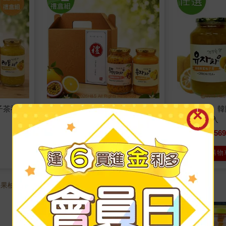
子茶禮盒
《柚和美》韓國蜂蜜柚子茶禮盒
《柚和美》韓
(柚子/百香柚子)2盒組
（1kg）2入
1125
56
75
折
特價
元
6
折
特價
加入購物車
加入購物
香果柚子