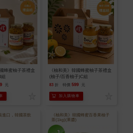
國蜂蜜柚子茶禮盒
《柚和美》韓國蜂蜜柚子茶禮盒
B組
(柚子/百香柚子)C組
9
599
元
83
折
特價
元
車
加入購物車
原裝進口，韓國茶飲
《柚和美》韓國蜂蜜百香果柚子
茶(1kg)(果醬)