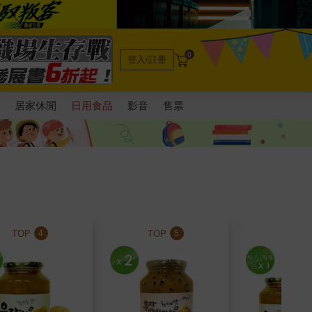
0
登入/註冊
電
居家休閒
日用食品
影音
售票
TOP
TOP
TOP
4
5