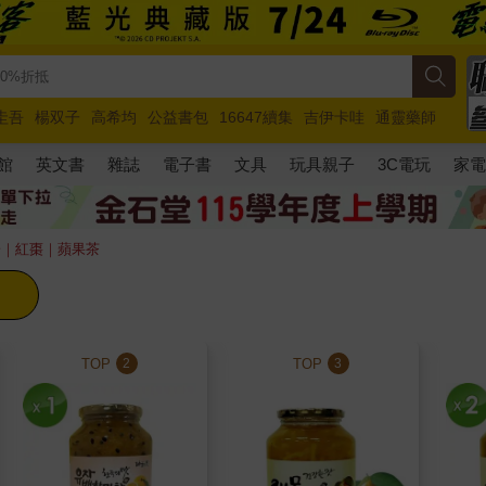
圭吾
楊双子
高希均
公益書包
16647續集
吉伊卡哇
通靈藥師
路邊攤新作
馬斯克
玩具總動員5
超慢跑
館
英文書
雜誌
電子書
文具
玩具親子
3C電玩
家
子｜紅棗｜蘋果茶
TOP
TOP
2
3