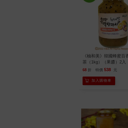
《柚和美》韓國蜂蜜百
茶（1kg）（果醬）2入
538
68
折
特價
元
加入購物車