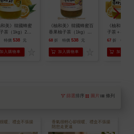
柚和美》韓國蜂蜜
《柚和美》韓國蜂蜜百
《柚和美》韓
子茶（1kg）2入
香果柚子茶（1kg）
子茶＋檸檬茶
（果醬）2入
（各1入）
538
538
5
特價
元
68
折
特價
元
67
折
特價
加入購物車
加入購物車
加入購物
篩選
排序
圖片
條列
很暖、禮盒不張揚
香氣很輕心卻很暖、禮盒不張揚
陪您走更遠