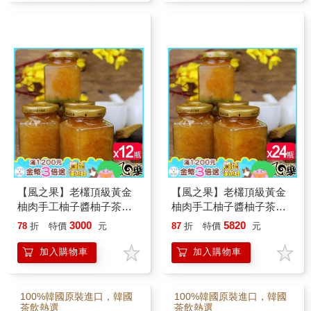
【風之果】老欉頂級黃金
【風之果】老欉頂級黃金
柚肉手工柚子醬柚子茶小
柚肉手工柚子醬柚子茶小
方瓶x12瓶
方瓶x24瓶
3000
5820
78
折
特價
元
87
折
特價
元
加入購物車
加入購物車
100%韓國原裝進口，韓國
100%韓國原裝進口，韓國
茶飲熱選
茶飲熱選