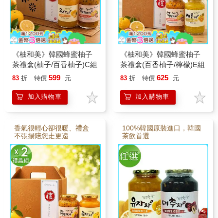
《柚和美》韓國蜂蜜柚子
《柚和美》韓國蜂蜜柚子
茶禮盒(柚子/百香柚子)C組
茶禮盒(百香柚子/檸檬)E組
599
625
83
折
特價
元
83
折
特價
元
加入購物車
加入購物車
香氣很輕心卻很暖、禮盒
100%韓國原裝進口，韓國
不張揚陪您走更遠
茶飲首選