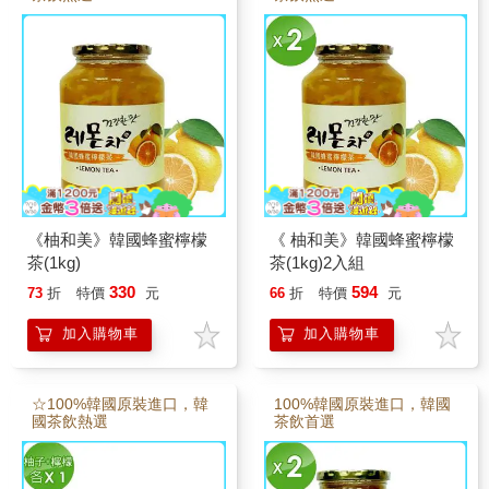
《柚和美》韓國蜂蜜檸檬
《 柚和美》韓國蜂蜜檸檬
茶(1kg)
茶(1kg)2入組
330
594
73
折
特價
元
66
折
特價
元
加入購物車
加入購物車
☆100%韓國原裝進口，韓
100%韓國原裝進口，韓國
國茶飲熱選
茶飲首選