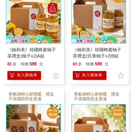
《柚和美》韓國蜂蜜柚子
《柚和美》韓國蜂蜜柚子
茶禮盒(柚子x2)A組
茶禮盒(百香柚子x2)B組
599
599
83
折
特價
元
83
折
特價
元
加入購物車
加入購物車
香氣很輕心卻很暖、禮盒
香氣很輕心卻很暖、禮盒
不張揚陪您走更遠
不張揚陪您走更遠