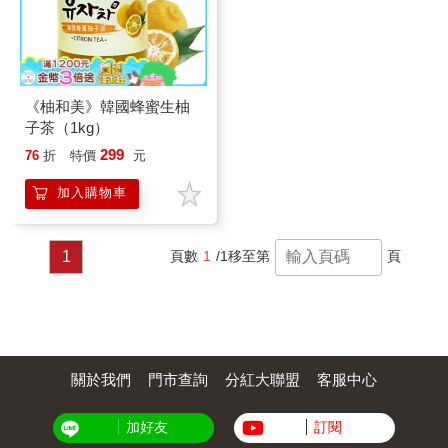
《柚和美》韓國蜂蜜生柚
子茶（1kg）
299
76
折
特價
元
加入購物車
1
頁數
1
/1
移至第
頁
關於我們
門市查詢
分紅大聯盟
客服中心
加好友
訂閱