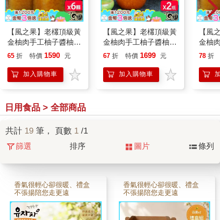
【風之果】老欉頂級黃
【風之果】老欉頂級黃
【風
金柚肉手工柚子醬柚子
金柚肉手工柚子醬柚子
金柚
茶小方瓶x6瓶
茶x2瓶
茶小方
1590
1699
65
折
特價
元
67
折
特價
元
78
折
加入購物車
加入購物車
日用食品 > 全部商品
共計
19
筆， 頁數
1
/1
篩選
排序
圖片
條列
香氣很輕心卻很暖、禮盒
香氣很輕心卻很暖、禮盒
不張揚陪您走更遠
不張揚陪您走更遠