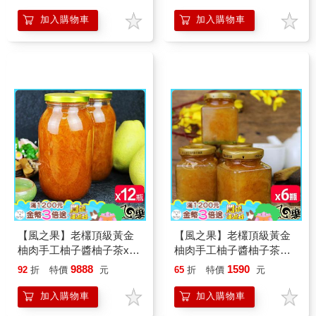
加入購物車
加入購物車
【風之果】老欉頂級黃金
【風之果】老欉頂級黃金
柚肉手工柚子醬柚子茶x12
柚肉手工柚子醬柚子茶小
瓶
方瓶x6瓶
9888
1590
92
折
特價
元
65
折
特價
元
加入購物車
加入購物車