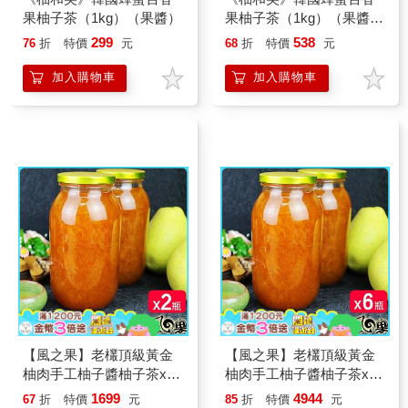
果柚子茶（1kg）（果醬）
果柚子茶（1kg）（果醬）
2入
299
538
76
折
特價
元
68
折
特價
元
加入購物車
加入購物車
【風之果】老欉頂級黃金
【風之果】老欉頂級黃金
柚肉手工柚子醬柚子茶x2
柚肉手工柚子醬柚子茶x6
瓶
瓶
1699
4944
67
折
特價
元
85
折
特價
元