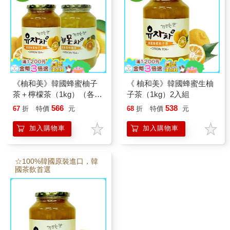
《柚和美》韓國蜂蜜柚子
《 柚和美》韓國蜂蜜生柚
茶＋檸檬茶（1kg）（各1
子茶（1kg）2入組
入）
566
538
67
折
特價
元
68
折
特價
元
加入購物車
加入購物車
☆100%韓國原裝進口，韓
國茶飲首選