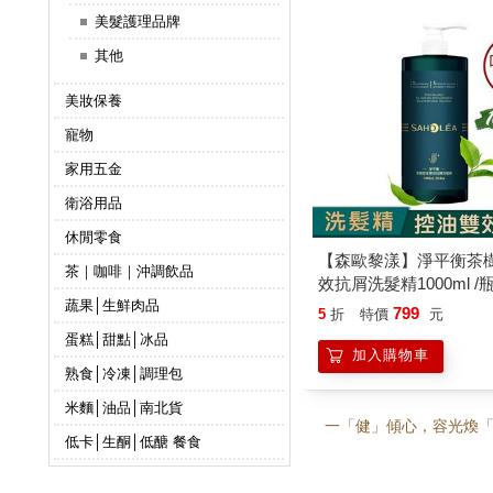
美髮護理品牌
其他
美妝保養
寵物
家用五金
衛浴用品
休閒零食
【森歐黎漾】淨平衡茶
茶｜咖啡｜沖調飲品
效抗屑洗髮精1000ml /
（SAHOLEA/小明星大
蔬果│生鮮肉品
799
5
折
特價
元
師好辣/一袋女王/節目
蛋糕│甜點│冰品
加入購物車
熟食│冷凍│調理包
米麵│油品│南北貨
一「健」傾心，容光煥
低卡│生酮│低醣 餐食