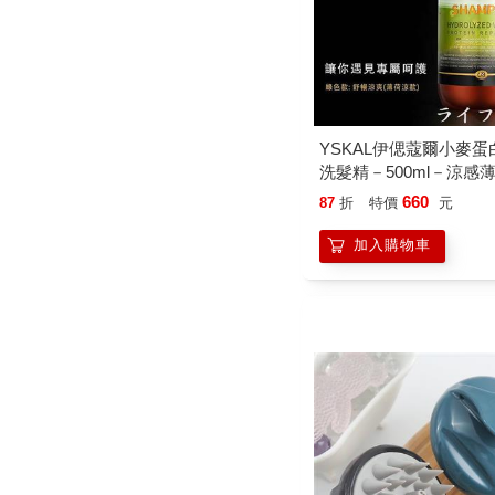
YSKAL伊偲蔻爾小麥蛋
洗髮精－500ml－涼感薄
660
87
折
特價
元
加入購物車