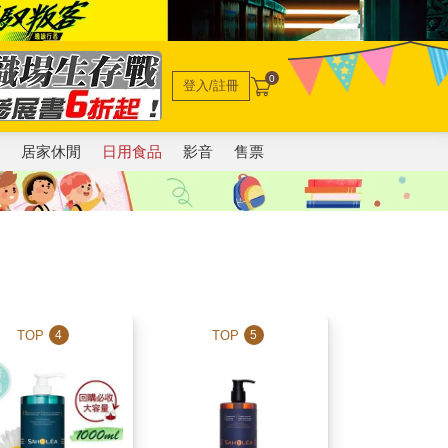
0
登入/註冊
電
居家休閒
日用食品
影音
售票
TOP
TOP
TOP
4
5