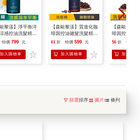
歐黎漾】淨平衡洋
【森歐黎漾】質進化咖
【森歐黎漾】
涼感控油洗髮精
啡因控油健髮洗髮精
啡因控油健髮
0ml SAHOLEA (小
480ml SAHOLEA (控
1000ml SAH
799
599
9
特價
元
61
折
特價
元
56
折
特價
大跟班/醫師好辣/
油/健髮/養髮/洗髮水/
油/健髮/養髮
女王/節目推薦)
洗頭水/頭皮護理/頭皮
洗頭水/頭皮
加入購物車
加入購物車
加入購物
清潔/頭皮淨化/頭皮養
清潔/頭皮淨
護)
護)
篩選
排序
圖片
條列