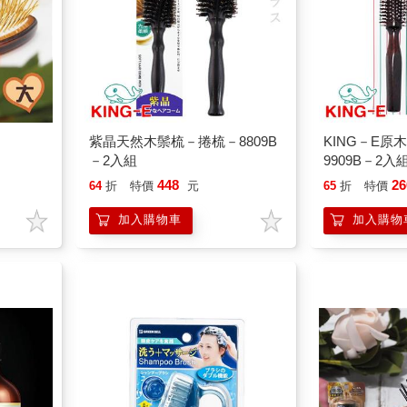
紫晶天然木鬃梳－捲梳－8809B
KING－E
－2入組
9909B－2入
448
26
64
折
特價
元
65
折
特價
加入購物車
加入購物