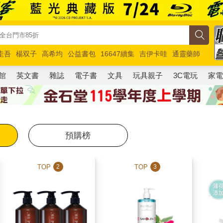
圭吾
楊双子
高希均
公益書包
16647續集
吉伊卡哇
通靈藥師
路邊攤新作
馬斯克
玩具總動員5
超慢跑
館
英文書
雜誌
電子書
文具
玩具親子
3C電玩
家
預購榜
TOP
TOP
2
3