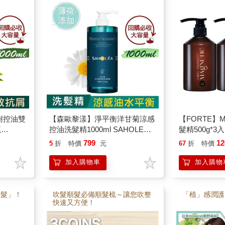
樹控油雙
【森歐黎漾】淨平衡洋甘菊涼感
【FORTE】Ma
瓶
控油洗髮精1000ml SAHOLEA
髮精500g*3入
跟班/醫
(小明星大跟班/醫師好辣/一袋女
799
12
5
折
特價
元
67
折
特價
推薦）
王/節目推薦)
加入購物車
加入購物
「髮」！
吹髮順髮必備順髮梳～讓您吹整
「植」感潤護
快速又方便！