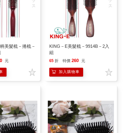
原木柄美髮梳－捲梳－
KING－E美髮梳－9914B－2入
組
組
0
260
元
65
折
特價
元
車
加入購物車