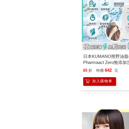
日本KUMANO熊野油脂
Pharmaact Zero無添
600ml/瓶(植物性潔淨
642
65
折
特價
元
水/胺基酸滋潤柔順潔髮
去味凝露/不含香料色素
加入購物車