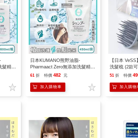
-
日本KUMANO熊野油脂-
【日本 VeSS
加洗髮精
Pharmaact Zero無添加洗髮精補
洗髮梳 (2款
修護洗髮
充包450ml/袋(植物性修護洗髮
髮刷
482
49
61
折
特價
元
51
折
特價
液/頭皮
水/胺基酸滋潤柔順潔髮液/頭皮
防腐劑)
去味凝露/0香料色素防腐劑)
加入購物車
加入購物