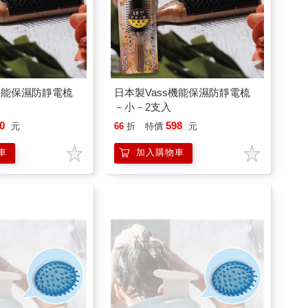
s機能保濕防靜電梳
日本製Vass機能保濕防靜電梳
－小－2支入
0
598
元
66
折
特價
元
車
加入購物車