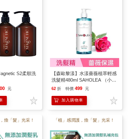
gnetic S2柔順洗
【森歐黎漾】水漾薔薇植萃輕感
洗髮精480ml SAHOLEA （小明
星大跟班/醫師好辣/一袋女王/節
00
499
元
62
折
特價
元
目推薦）
車
加入購物車
，煥「髮」光采！
「植」感潤護，煥「髮」光采！