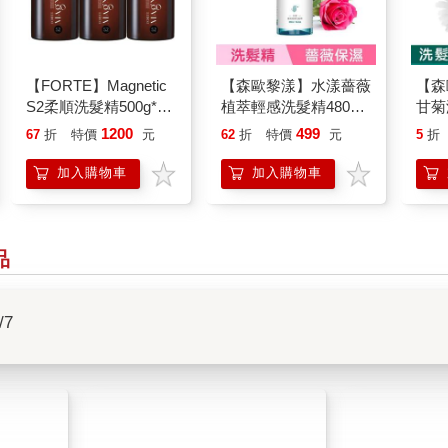
【FORTE】Magnetic
【森歐黎漾】水漾薔薇
【森
S2柔順洗髮精500g*3
植萃輕感洗髮精480ml
甘菊
入
SAHOLEA （小明星大
100
1200
499
67
折
特價
元
62
折
特價
元
5
折
跟班/醫師好辣/一袋女
明星
王/節目推薦）
一袋
加入購物車
加入購物車
品
/7