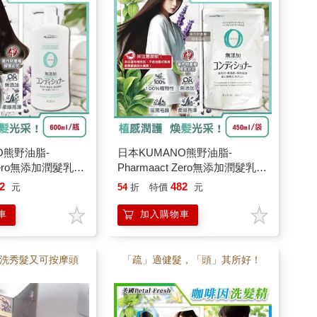
O熊野油脂-
日本KUMANO熊野油脂-
 Zero無添加潤髮乳
Pharmaact Zero無添加潤髮乳補
(植物性溫和修護潤絲
充包450ml/袋(植物性修護潤絲
2
482
元
54
折
特價
元
潤護髮素/光澤柔順
乳/胺基酸滋潤護髮素/光澤柔順
含香料色素防腐劑)
潤髮精華/0香料色素防腐劑)
車
加入購物車
洗秀髮又可按摩頭
「疏」適健髮，「頭」其所好！