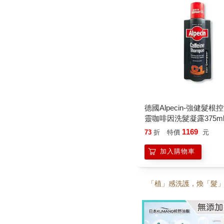
德國Alpecin-強健髮根
靈咖啡因洗髮凝露375ml/
強健髮根(護髮洗髮精/
1169
73
折
特價
元
頭皮洗髮液/0矽靈滋潤洗
一般髮質適用)
加入購物車
「植」感洗護，煥「髮