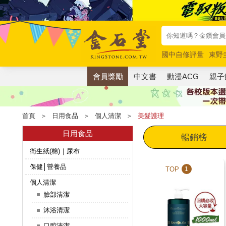
國中自修評量
東野
唯紅花綻放
奧德賽
會員獎勵
中文書
動漫ACG
親子
首頁
＞
日用食品
＞
個人清潔
＞
美髮護理
日用食品
暢銷榜
衛生紙(棉)｜尿布
保健│營養品
TOP
1
個人清潔
臉部清潔
沐浴清潔
口腔清潔