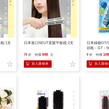
梳-1支
日本進口NEUT直髮平板梳-2支
日本綠鐘GT
頭梳－GT－50
948
10
79
折
特價
元
9
折
特價
加入購物車
加入購物