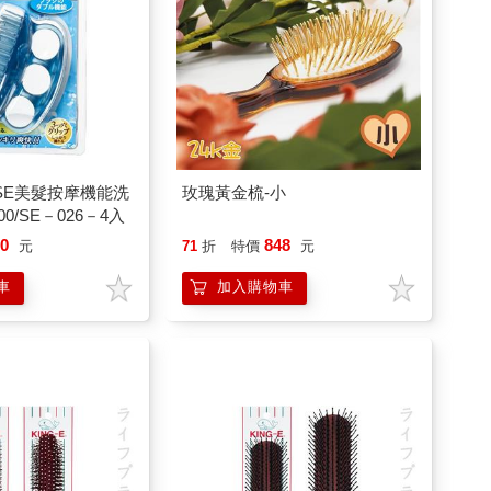
/SE美髮按摩機能洗
玫瑰黃金梳-小
0/SE－026－4入
80
848
元
71
折
特價
元
車
加入購物車