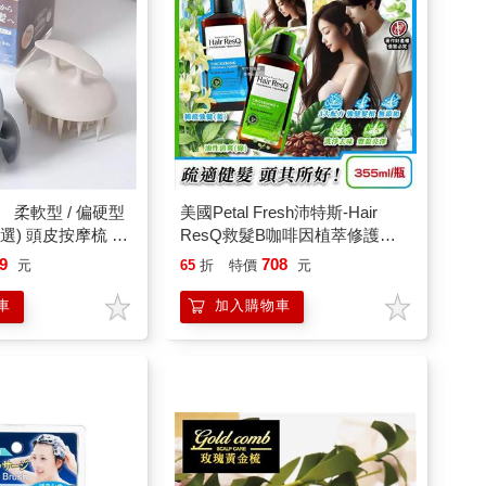
】 柔軟型 / 偏硬型
美國Petal Fresh沛特斯-Hair
可選) 頭皮按摩梳 洗
ResQ救髮B咖啡因植萃修護洗
髮精355ml/瓶(髮根強健豐盈滋
9
708
元
65
折
特價
元
潤清潔凝露/頭皮調理去味潔髮
液/無矽靈溫和養護洗髮水)
車
加入購物車