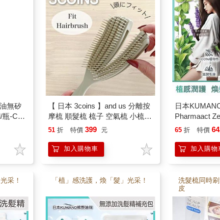
控油無矽
【 日本 3coins 】and us 分離按
日本KUMAN
瓶-C1
摩梳 順髮梳 梳子 空氣梳 小梳子
Pharmaact
男士調理
按摩梳
600ml/瓶
399
64
51
折
特價
元
65
折
特價
頭髮水/
乳/胺基酸滋
潤髮精華/不
加入購物車
加入購物
」光采！
「植」感洗護，煥「髮」光采！
洗髮梳同時刷
皮