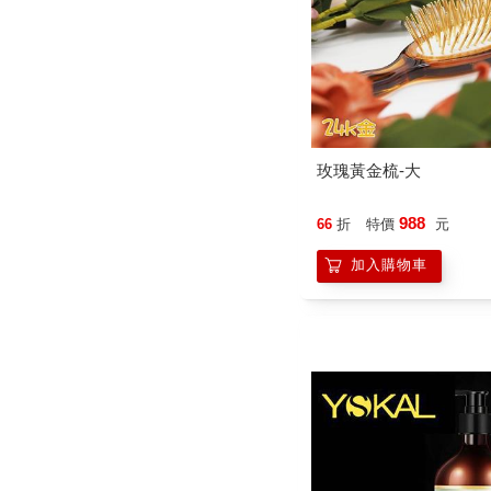
玫瑰黃金梳-大
988
66
折
特價
元
加入購物車