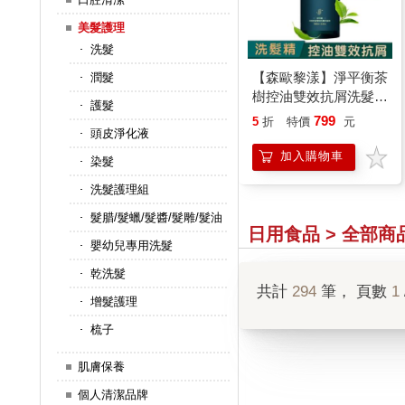
美髮護理
洗髮
【森歐黎漾】淨平衡茶
潤髮
樹控油雙效抗屑洗髮精
護髮
1000ml /瓶
799
5
折
特價
元
頭皮淨化液
（SAHOLEA/小明星大
跟班/醫師好辣/一袋女
加入購物車
染髮
王/節目推薦）
洗髮護理組
髮腊/髮蠟/髮醬/髮雕/髮油
日用食品 > 全部商
嬰幼兒專用洗髮
乾洗髮
共計
294
筆， 頁數
1
增髮護理
梳子
肌膚保養
個人清潔品牌