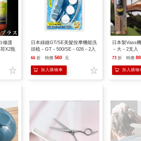
白修護
日本綠鐘GT/SE美髮按摩機能洗
日本製Vas
荷X2瓶
頭梳－GT－500/SE－026－2入
－大－2支入
560
88
66
折
特價
元
73
折
特價
加入購物車
加入購物