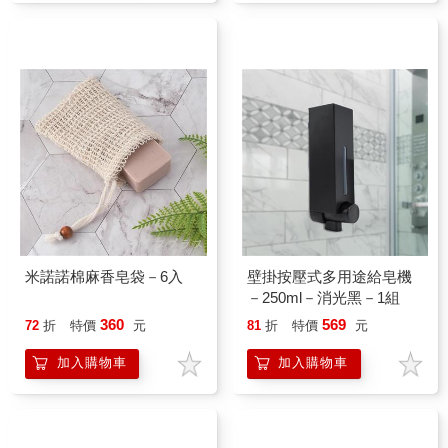
米諾諾棉麻香皂袋－6入
壁掛按壓式多用途給皂機
－250ml－消光黑－1組
360
569
72
折
特價
元
81
折
特價
元
加入購物車
加入購物車