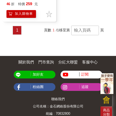
／組
259
46
折
特價
元
加入購物車
1
頁數
1
/1
移至第
頁
關於我們
門市查詢
分紅大聯盟
客服中心
加好友
訂閱
粉絲團
追蹤
會
聯絡我們
公司名稱：金石網絡股份有限公司
商品
統編 : 70832800
分類