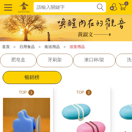
0
首頁
＞
日用食品
＞
衛浴用品
＞
浴室用品
肥皂盒
牙刷架
漱口杯/架
洗
暢銷榜
TOP
TOP
1
2