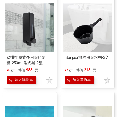
壁掛按壓式多用途給皂
iBonjour簡約用途水杓-3入
機-250ml-消光黑-2組
988
218
76
折
特價
元
73
折
特價
元
加入購物車
加入購物車