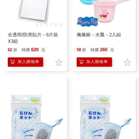
全透明/防滑貼片－6片裝
佩佩豬－水瓢－2入組
X3組
620
260
62
折
特價
元
58
折
特價
元
加入購物車
加入購物車