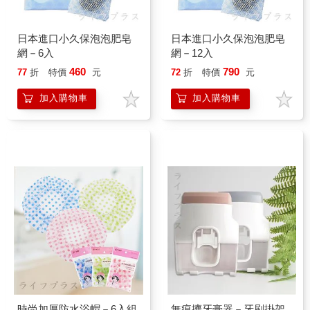
日本進口小久保泡泡肥皂
日本進口小久保泡泡肥皂
網－6入
網－12入
460
790
77
折
特價
元
72
折
特價
元
加入購物車
加入購物車
時尚加厚防水浴帽－6入組
無痕擠牙膏器－牙刷掛架