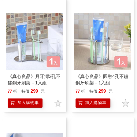
《真心良品》月牙灣3孔不
《真心良品》圓融4孔不鏽
鏽鋼牙刷架－1入組
鋼牙刷架－1入組
299
299
77
折
特價
元
77
折
特價
元
加入購物車
加入購物車