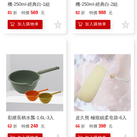
機-250ml-經典白-1組
機-250ml-經典白-2組
569
988
81
折
特價
元
82
折
特價
元
加入購物車
加入購物車
彩繽長柄水瓢-1.6L-3入
皮久熊 極致細柔皂袋-6入
248
398
62
折
特價
元
66
折
特價
元