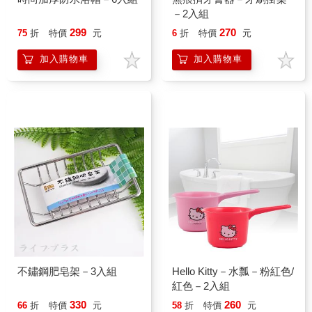
－2入組
299
270
75
折
特價
元
6
折
特價
元
加入購物車
加入購物車
不鏽鋼肥皂架－3入組
Hello Kitty－水瓢－粉紅色/
紅色－2入組
330
260
66
折
特價
元
58
折
特價
元