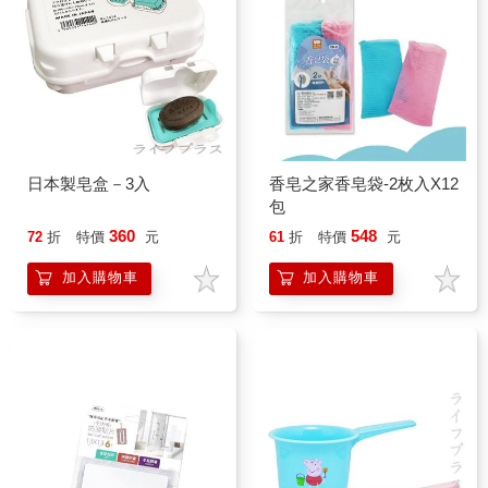
日本製皂盒－3入
香皂之家香皂袋-2枚入X12
包
360
548
72
折
特價
元
61
折
特價
元
加入購物車
加入購物車