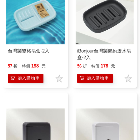
台灣製雙格皂盒-2入
iBonjour台灣製簡約瀝水皂
盒-2入
198
178
57
折
特價
元
56
折
特價
元
加入購物車
加入購物車