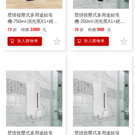
壁掛按壓式多用途給皂
壁掛按壓式多用途給皂
機-750ml-消光黑X1+經典
機-250ml-消光黑X1+經典
白X1
白X1
1088
988
73
折
特價
元
76
折
特價
元
加入購物車
加入購物車
壁掛按壓式多用途給皂
壁掛按壓式多用途給皂