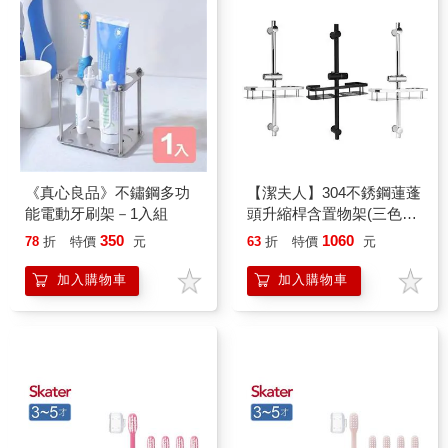
《真心良品》不鏽鋼多功
【潔夫人】304不銹鋼蓮蓬
能電動牙刷架－1入組
頭升縮桿含置物架(三色任
選)
350
1060
78
折
特價
元
63
折
特價
元
加入購物車
加入購物車