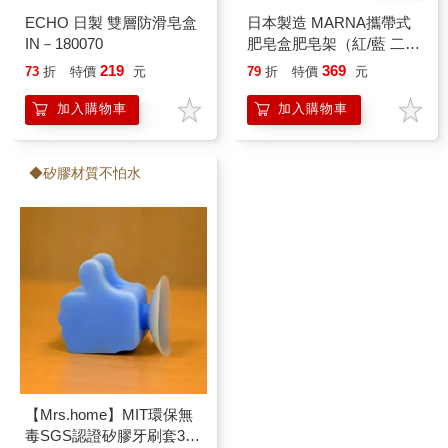
ECHO 日製 雙層防滑皂盒
日本製造 MARNA攜帶式
IN－180070
肥皂盒肥皂架（紅/藍 二
色）MAR－W445
219
369
73
折
特價
元
79
折
特價
元
加入購物車
加入購物車
◆矽膠材質不怕水
【Mrs.home】MIT環保無
毒SGS認證矽膠牙刷套3入