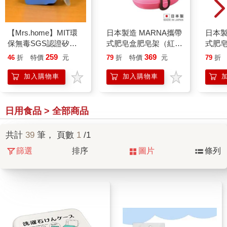
【Mrs.home】MIT環
日本製造 MARNA攜帶
日本製
保無毒SGS認證矽膠
式肥皂盒肥皂架（紅/
式肥皂
牙刷套3入／組
藍 二色）MAR－
藍 二
259
369
46
折
特價
元
79
折
特價
元
79
折
W445
W445
加入購物車
加入購物車
日用食品 > 全部商品
共計
39
筆， 頁數
1
/1
篩選
排序
圖片
條列