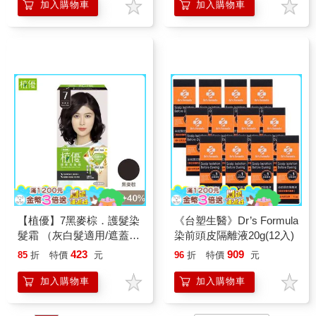
加入購物車
加入購物車
【植優】7黑麥棕．護髮染
《台塑生醫》Dr’s Formula
髮霜 （灰白髮適用/遮蓋白
染前頭皮隔離液20g(12入)
髮/永久性染髮）
423
909
85
折
特價
元
96
折
特價
元
加入購物車
加入購物車