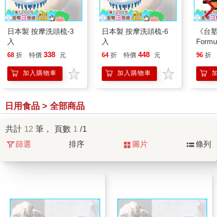
日本製 按摩洗頭梳-3
日本製 按摩洗頭梳-6
《台塑
入
入
For
液20g
338
448
68
折
特價
元
64
折
特價
元
96
折
加入購物車
加入購物車
日用食品 > 全部商品
共計
12
筆， 頁數
1
/1
篩選
排序
圖片
條列