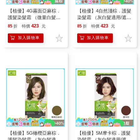
【植優】4G霧面亞麻棕．
【植優】4自然淺棕．護髮
護髮染髮霜 （微量白髮適
染髮霜 （灰白髮適用/遮蓋
用/灰白髮適用/遮蓋白髮/
白髮/永久性染髮）
423
423
85
折
特價
元
85
折
特價
元
永久性染髮）
加入購物車
加入購物車
【植優】5G橄欖亞麻棕．
【植優】5M摩卡棕．護髮
護髮染髮霜 （灰白髮適用/
染髮霜 （灰白髮適用/遮蓋