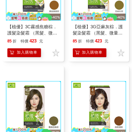
【植優】3C霧感焦糖棕．
【植優】3G亞麻灰棕．護
護髮染髮霜 （黑髮、微量
髮染髮霜 （黑髮、微量白
白髮適用/遮蓋白髮/永久性
髮適用/遮蓋白髮/永久性染
423
423
85
折
特價
元
85
折
特價
元
染髮）
髮）
加入購物車
加入購物車