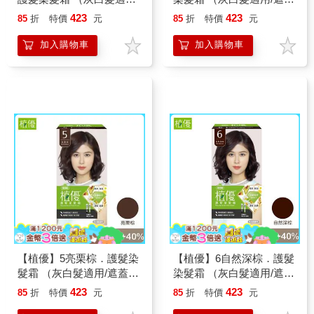
遮蓋白髮/永久性染髮）
白髮/永久性染髮）
423
423
85
折
特價
元
85
折
特價
元
加入購物車
加入購物車
【植優】5亮栗棕．護髮染
【植優】6自然深棕．護髮
髮霜 （灰白髮適用/遮蓋白
染髮霜 （灰白髮適用/遮蓋
髮/永久性染髮）
白髮/永久性染髮）
423
423
85
折
特價
元
85
折
特價
元