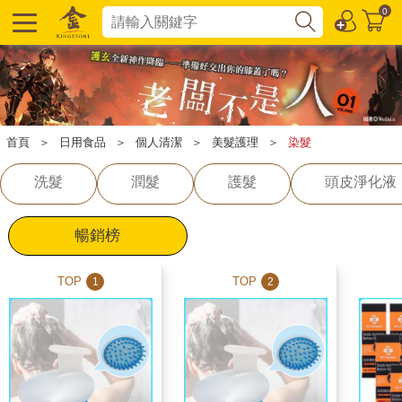
0
首頁
＞
日用食品
＞
個人清潔
＞
美髮護理
＞
染髮
洗髮
潤髮
護髮
頭皮淨化液
暢銷榜
TOP
TOP
1
2