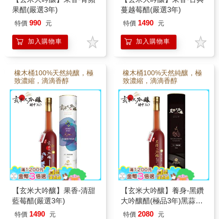
果醋(嚴選3年)
蔓越莓醋(嚴選3年)
990
1490
特價
元
特價
元
加入購物車
加入購物車
橡木桶100%天然純釀，極
橡木桶100%天然純釀，極
致濃縮，滴滴香醇
致濃縮，滴滴香醇
【玄米大吟釀】果香-清甜
【玄米大吟釀】養身-黑鑽
藍莓醋(嚴選3年)
大吟釀醋(極品3年)黑蒜頭
醋
1490
2080
特價
元
特價
元