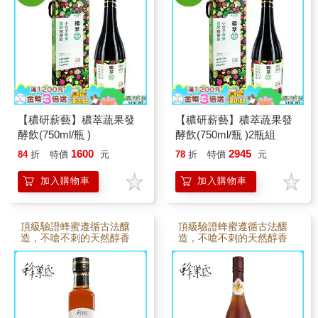
【穠研薪藝】穠萃蔬果發
【穠研薪藝】穠萃蔬果發
酵飲(750ml/瓶 )
酵飲(750ml/瓶 )2瓶組
1600
2945
84
折
特價
元
78
折
特價
元
加入購物車
加入購物車
頂級驗證蜂蜜遵循古法釀
頂級驗證蜂蜜遵循古法釀
造，不嗆不刺的天然醇香
造，不嗆不刺的天然醇香