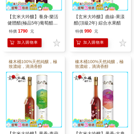
【玄米大吟釀】養身-樂活
【玄米大吟釀】曲線-果漾
健體醋(極品5年)葡萄醋、
醋(頂級2年) 綜合水果醋
水果醋
1790
990
特價
元
特價
元
加入購物車
加入購物車
橡木桶100%天然純釀，極
橡木桶100%天然純釀，極
致濃縮，滴滴香醇
致濃縮，滴滴香醇
【玄米大吟釀】果香-青蘋
【玄米大吟釀】果香-古典