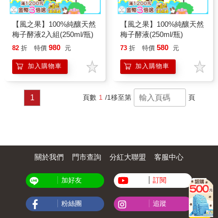
【風之果】100%純釀天然
【風之果】100%純釀天然
梅子酵液2入組(250ml/瓶)
梅子酵液(250ml/瓶)
980
580
82
折
特價
元
73
折
特價
元
加入購物車
加入購物車
1
頁數
1
/1
移至第
頁
關於我們
門市查詢
分紅大聯盟
客服中心
加好友
訂閱
粉絲團
追蹤