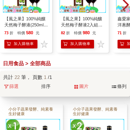
【風之果】100%純釀
【風之果】100%純釀
鑫愛家
天然梅子酵液(250ml/
天然梅子酵液2入組
洋蔥酵
瓶)
(250ml/瓶)
瓶）
580
980
73
折
特價
元
82
折
特價
元
71
折
加入購物車
加入購物車
日用食品 > 全部商品
共計
22
筆， 頁數
1
/1
篩選
排序
圖片
條列
小分子蔬果發酵、純素養
小分子蔬果發酵、純素養
生好健康
生好健康