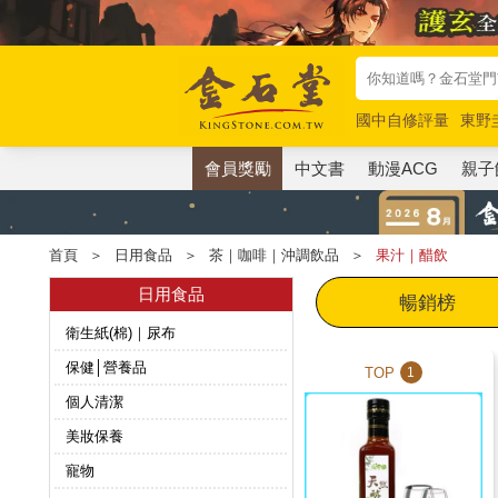
國中自修評量
東野
唯紅花綻放
奧德賽
會員獎勵
中文書
動漫ACG
親子
首頁
＞
日用食品
＞
茶｜咖啡｜沖調飲品
＞
果汁｜醋飲
日用食品
暢銷榜
衛生紙(棉)｜尿布
保健│營養品
TOP
1
個人清潔
美妝保養
寵物