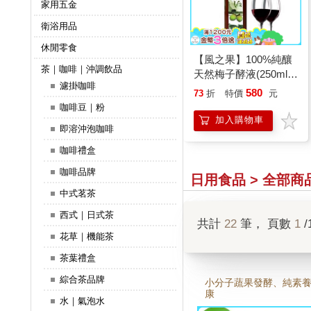
家用五金
衛浴用品
休閒零食
【風之果】100%純釀
茶｜咖啡｜沖調飲品
天然梅子酵液(250ml/
濾掛咖啡
瓶)
580
73
折
特價
元
咖啡豆｜粉
加入購物車
即溶沖泡咖啡
咖啡禮盒
咖啡品牌
日用食品 > 全部商
中式茗茶
西式｜日式茶
共計
22
筆， 頁數
1
/
花草｜機能茶
茶葉禮盒
綜合茶品牌
小分子蔬果發酵、純素
康
水｜氣泡水