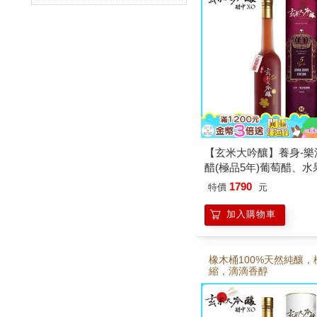
【玄米大吟釀】養身-樂
醋(極品5年)葡萄醋、水
1790
特價
元
加入購物車
橡木桶100%天然純釀，
縮，滴滴香醇