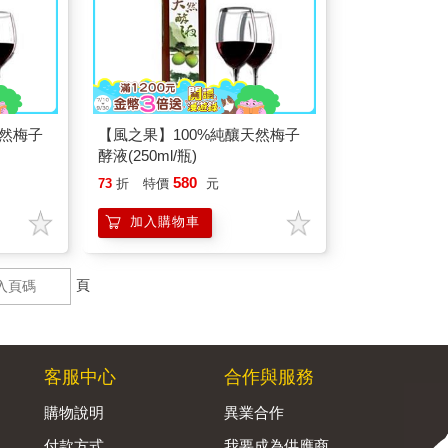
天然梅子
【風之果】100%純釀天然梅子
酵液(250ml/瓶)
580
73
折
特價
元
加入購物車
頁
客服中心
合作與服務
購物說明
異業合作
付款方式
我要成為供應商