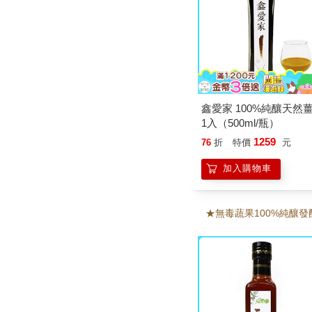
鑫愛家 100%純釀天然
1入（500ml/瓶）
1259
76
折
特價
元
加入購物車
★無毒蔬果100%純釀發