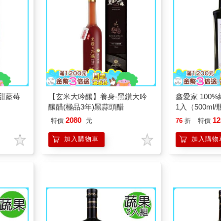
甜藍莓
【玄米大吟釀】養身-黑鑽大吟
鑫愛家 100
釀醋(極品3年)黑蒜頭醋
1入（500ml
2080
12
特價
元
76
折
特價
加入購物車
加入購物