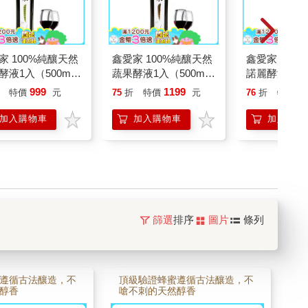
家 100%純釀天然
鑫愛家 100%純釀天然
鑫愛家 100
酵液1入（500ml/
蔬果酵液1入（500ml/
諾麗酵液1入（5
瓶）
瓶）
999
1199
1
特價
元
75
折
特價
元
76
折
特價
加入購物車
加入購物車
加入購物
篩選
排序
圖片
條列
遵循古法釀造，不
頂級驗證蜂蜜遵循古法釀造，不
醇香
嗆不刺的天然醇香