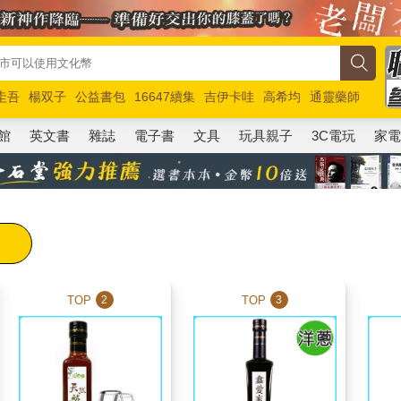
圭吾
楊双子
公益書包
16647續集
吉伊卡哇
高希均
通靈藥師
路邊攤新作
馬斯克
玩具總動員5
超慢跑
館
英文書
雜誌
電子書
文具
玩具親子
3C電玩
家
TOP
TOP
2
3