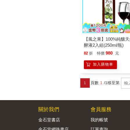
【風之果】100%純釀
酵液2入組(250ml/瓶)
980
82
折
特價
元
加入購物車
頁數
1
/1
移至第
1
關於我們
會員服務
金石堂書店
我的帳號
金石堂網路書店
訂單查詢