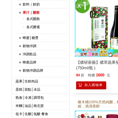
飲料｜鮮奶
果汁｜醋飲
各式醋飲
各式酵素
蜂蜜│糖漿
穀物沖調
沖調飲品
【穠研薪藝】穠萃蔬果
蜂蜜品牌
(750ml/瓶 )
穀物沖調品牌
1600
84
折
特價
元
蔬果│生鮮肉品
加入購物車
蛋糕│甜點│冰品
熟食│冷凍│調理包
橡木桶100%天然純釀，
米麵│油品│南北貨
縮，滴滴香醇
低卡│生酮│低醣 餐食