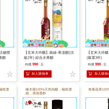
活健體
【玄米大吟釀】曲線-果漾醋(頂
【玄米大吟釀
果醋
級2年) 綜合水果醋
(嚴選3年)
990
990
特價
元
特價
元
加入購物車
加入購物
極致濃
橡木桶100%天然純釀，極致濃
無毒蔬果10
縮，滴滴香醇