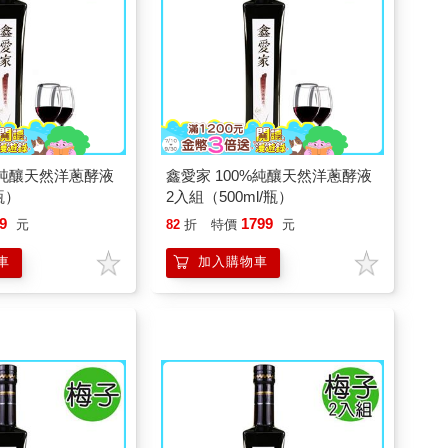
%純釀天然洋蔥酵液
鑫愛家 100%純釀天然洋蔥酵液
/瓶）
2入組（500ml/瓶）
9
1799
元
82
折
特價
元
車
加入購物車