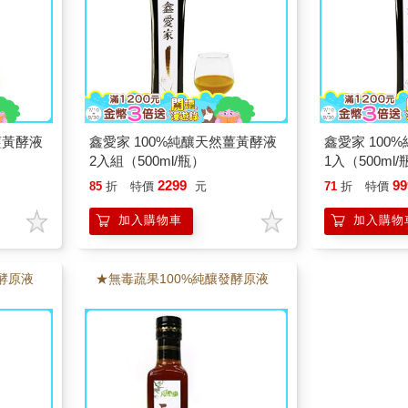
薑黃酵液
鑫愛家 100%純釀天然薑黃酵液
鑫愛家 100
2入組（500ml/瓶）
1入（500ml
2299
99
85
折
特價
元
71
折
特價
加入購物車
加入購物
酵原液
★無毒蔬果100%純釀發酵原液