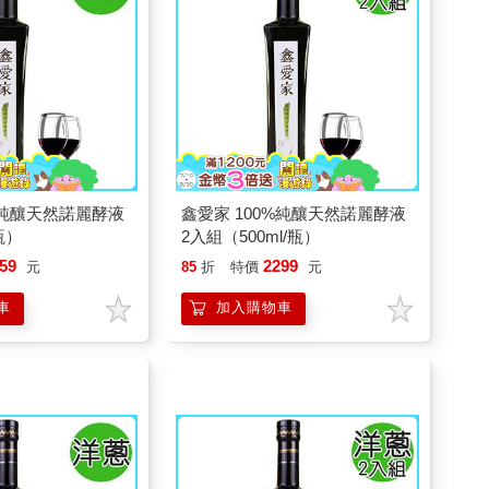
%純釀天然諾麗酵液
鑫愛家 100%純釀天然諾麗酵液
/瓶）
2入組（500ml/瓶）
59
2299
元
85
折
特價
元
車
加入購物車