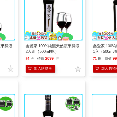
蔬果酵液
鑫愛家 100%純釀天然蔬果酵液
鑫愛家 100
2入組（500ml/瓶）
1入（500ml
2099
99
84
折
特價
元
71
折
特價
加入購物車
加入購物