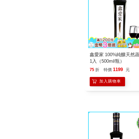
鑫愛家 100%純釀天然
1入（500ml/瓶）
1199
75
折
特價
元
加入購物車