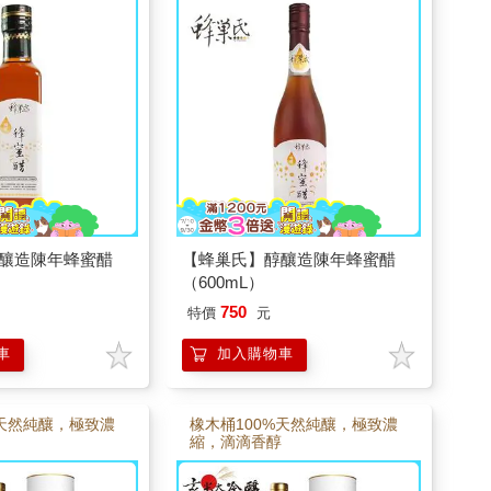
釀造陳年蜂蜜醋
【蜂巢氏】醇釀造陳年蜂蜜醋
（600mL）
750
特價
元
車
加入購物車
%天然純釀，極致濃
橡木桶100%天然純釀，極致濃
縮，滴滴香醇