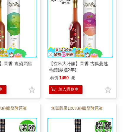
】果香-青蘋果醋
【玄米大吟釀】果香-古典蔓越
莓醋(嚴選3年)
1490
特價
元
車
加入購物車
0%純釀發酵原液
無毒蔬果100%純釀發酵原液