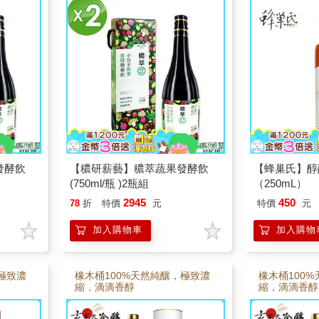
發酵飲
【穠研薪藝】穠萃蔬果發酵飲
【蜂巢氏】醇
(750ml/瓶 )2瓶組
（250mL）
2945
450
78
折
特價
元
特價
元
加入購物車
加入購物
極致濃
橡木桶100%天然純釀，極致濃
橡木桶100
縮，滴滴香醇
縮，滴滴香醇