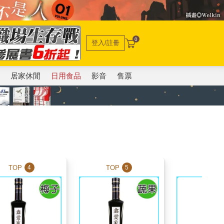
0
登入/註冊
電
居家休閒
日用食品
影音
售票
TOP
TOP
TOP
4
5