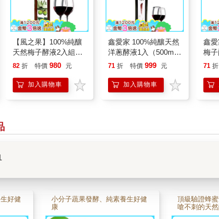
【風之果】100%純釀
鑫愛家 100%純釀天然
鑫愛
天然梅子酵液2入組
洋蔥酵液1入（500ml/
梅子
(250ml/瓶)
瓶）
瓶）
980
999
82
折
特價
元
71
折
特價
元
71
折
加入購物車
加入購物車
品
1
養生好健
小分子蔬果發酵、純素養生好健
頂級驗證蜂蜜
康
嗆不刺的天然