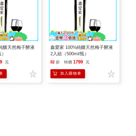
%純釀天然梅子酵液
鑫愛家 100%純釀天然梅子酵液
/瓶）
2入組（500ml/瓶）
9
1799
元
82
折
特價
元
車
加入購物車