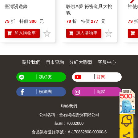
臺灣漫遊錄
哆啦A夢 祕密道具大挑
神使
戰
79
折
特價
300
元
79
折
特價
277
元
79
加入購物車
加入購物車
關於我們
門市查詢
分紅大聯盟
客服中心
加好友
訂閱
粉絲團
追蹤
聯絡我們
公司名稱：金石網絡股份有限公司
統編 : 70832800
食品業者登錄字號：A-170832800-00000-6