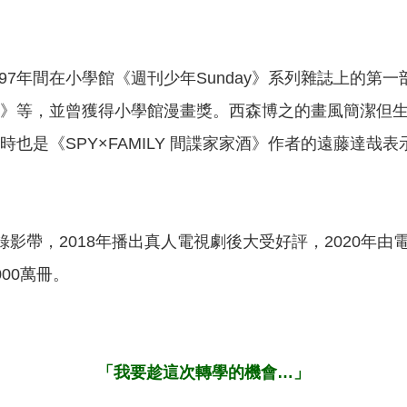
1997年間在小學館《週刊少年Sunday》系列雜誌上的
》等，並曾獲得小學館漫畫獎。西森博之的畫風簡潔但
也是《SPY×FAMILY 間諜家家酒》作者的遠藤達哉
人錄影帶，2018年播出真人電視劇後大受好評，2020年
00萬冊。
「我要趁這次轉學的機會…」