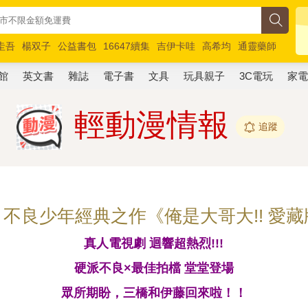
圭吾
楊双子
公益書包
16647續集
吉伊卡哇
高希均
通靈藥師
路邊攤新作
馬斯克
玩具總動員5
超慢跑
館
英文書
雜誌
電子書
文具
玩具親子
3C電玩
家
輕動漫情報
追蹤
不良少年經典之作《俺是大哥大!! 愛
真人電視劇 迴響超熱烈!!!
硬派不良×最佳拍檔 堂堂登場
眾所期盼，三橋和伊藤回來啦！！