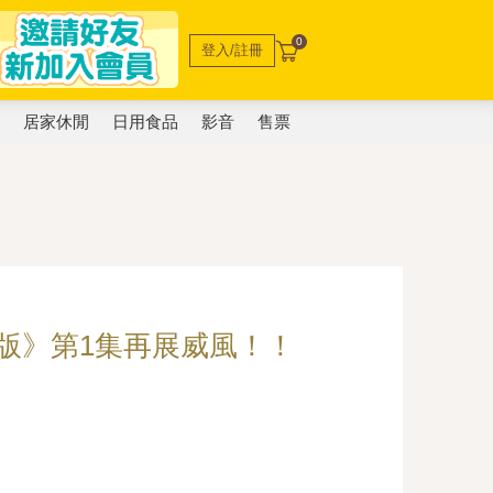
0
登入/註冊
電
居家休閒
日用食品
影音
售票
藏版》第1集再展威風！！