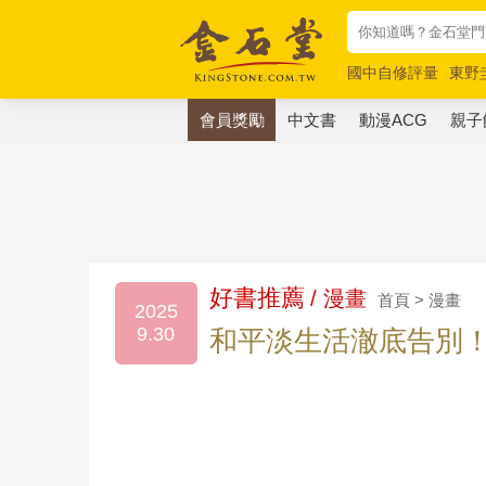
國中自修評量
東野
唯紅花綻放
奧德賽
會員獎勵
中文書
動漫ACG
親子
好書推薦
/ 漫畫
首頁 > 漫畫
2025
9.30
和平淡生活澈底告別！