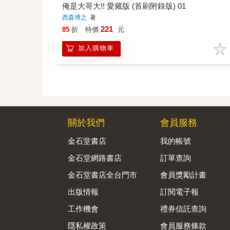
俺是大哥大!! 愛藏版 (首刷附錄版) 01
西森博之
著
221
85
折
特價
元
加入購物車
關於我們
會員服務
金石堂書店
我的帳號
金石堂網路書店
訂單查詢
金石堂書店全台門市
會員獎勵計畫
出版情報
訂閱電子報
工作機會
禮券信託查詢
隱私權政策
會員服務條款