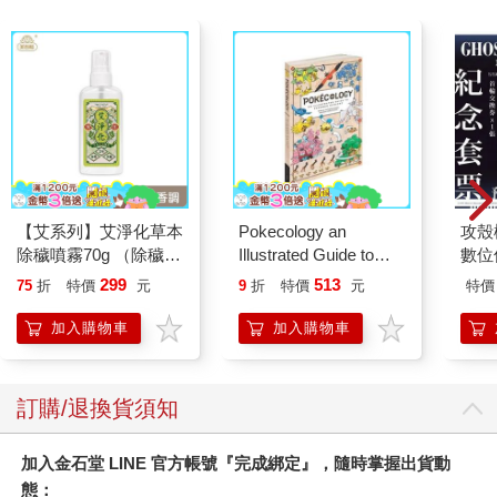
【艾系列】艾淨化草本
Pokecology an
攻殼機
除穢噴霧70g （除穢/
Illustrated Guide to
數位
平安/淨化/艾草/芙蓉/
Pokemon Ecology
299
513
75
折
特價
元
9
折
特價
元
特價
抹草） 此為單瓶賣場
(Pokemon Pikachu
另有多瓶組優惠賣場
Press)
加入購物車
加入購物車
訂購/退換貨須知
加入金石堂 LINE 官方帳號『完成綁定』，隨時掌握出貨動
態：