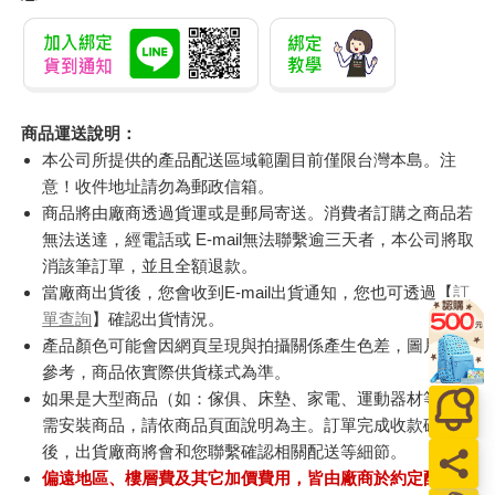
商品運送說明：
本公司所提供的產品配送區域範圍目前僅限台灣本島。注
意！收件地址請勿為郵政信箱。
商品將由廠商透過貨運或是郵局寄送。消費者訂購之商品若
無法送達，經電話或 E-mail無法聯繫逾三天者，本公司將取
消該筆訂單，並且全額退款。
當廠商出貨後，您會收到E-mail出貨通知，您也可透過【
訂
單查詢
】確認出貨情況。
產品顏色可能會因網頁呈現與拍攝關係產生色差，圖片僅供
參考，商品依實際供貨樣式為準。
如果是大型商品（如：傢俱、床墊、家電、運動器材等）及
需安裝商品，請依商品頁面說明為主。訂單完成收款確認
後，出貨廠商將會和您聯繫確認相關配送等細節。
偏遠地區、樓層費及其它加價費用，皆由廠商於約定配送時