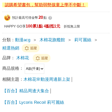
認購希望書包，幫助弱勢孩童上學不中斷！
20
預計最高可得金幣
點
?
100累1點 4點抵1元
HAPPY GO享
折抵無上限
分類：
動漫acg
＞
木棉花旗艦館
＞
莉可麗絲
＞
精選熱銷
追蹤
品牌：
木棉花
追蹤
商品規格：
相關主題：
木棉花🌸動漫周邊新上架
【百合】精品周邊大集合
【百合】Lycoris Recoil 莉可麗絲