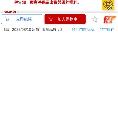
一併告知，廠商將保留出貨與否的權利。
提醒您！！
金石堂及銀行均不會請您操作ATM! 如接獲電話要求您前往
立即結帳
加入購物車
ATM提款機，請不要聽從指示，以免受騙上當！
預計 2026/08/10 出貨
限量品餘：2
預訂門市商品
門市庫存
退換貨須知：
**提醒您，鑑賞期不等於試用期，退回商品須為全新狀態**
依據「消費者保護法」第19條及行政院消費者保護處公告之
「通訊交易解除權合理例外情事適用準則」，以下商品購買
後，除商品本身有瑕疵外，將不提供7天的猶豫期：
易於腐敗、保存期限較短或解約時即將逾期。（如：生
鮮食品）
依消費者要求所為之客製化給付。（客製化商品）
報紙、期刊或雜誌。（含MOOK、外文雜誌）
經消費者拆封之影音商品或電腦軟體。
非以有形媒介提供之數位內容或一經提供即為完成之線
上服務，經消費者事先同意始提供。（如：電子書、電
子雜誌、下載版軟體、虛擬商品…等）
已拆封之個人衛生用品。（如：內衣褲、刮鬍刀、除毛