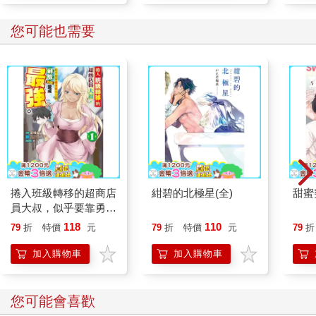
您可能也需要
捲入班級轉移的超商店
紺碧的北極星(全)
甜蜜
員大叔，似乎要靠勇者
用不上的剩餘技能變成
118
110
79
折
特價
元
79
折
特價
元
79
折
最強。 （１）
加入購物車
加入購物車
您可能會喜歡