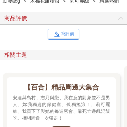
動漫acg
＞
木棉花旗艦館
＞
莉可麗絲
＞
精選熱銷
商品評價
寫評價
相關主題
【百合】精品周邊大集合
安達與島村、志乃與戀、我在意的對象並不是男
人、妳我獨處的保健室、孤獨搖滾！、莉可麗
絲、我買下了與她的每週密會、靠死亡遊戲混飯
吃。相關周邊一次帶走！