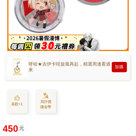
呀哈★吉伊卡哇旋風再起，精選周邊看過
加購
來
寫評價
喜歡+1
賺金幣
450
元