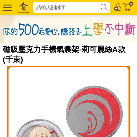
0
磁吸壓克力手機氣囊架-莉可麗絲A款
(千束)