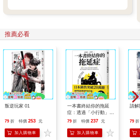
推薦必看
叛逆玩家 01
一本書終結你的拖延
請解
症：透過「小行動」打
開大腦的行動開關，懶
253
237
79
折
特價
元
79
折
特價
元
79
折
人也能變身「行動派」
的37個科學方法
加入購物車
加入購物車