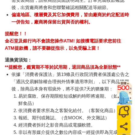
需安裝商品，請依商品頁面說明為主。訂單完成收款確認
後，出貨廠商將會和您聯繫確認相關配送等細節。
偏遠地區、樓層費及其它加價費用，皆由廠商於約定配送時
一併告知，廠商將保留出貨與否的權利。
提醒您！！
金石堂及銀行均不會請您操作ATM! 如接獲電話要求您前往
ATM提款機，請不要聽從指示，以免受騙上當！
退換貨須知：
**提醒您，鑑賞期不等於試用期，退回商品須為全新狀態**
依據「消費者保護法」第19條及行政院消費者保護處公告之
「通訊交易解除權合理例外情事適用準則」，以下商品購買
後，除商品本身有瑕疵外，將不提供7天的猶豫期：
易於腐敗、保存期限較短或解約時即將逾期。（如：生
鮮食品）
依消費者要求所為之客製化給付。（客製化商品）
報紙、期刊或雜誌。（含MOOK、外文雜誌）
經消費者拆封之影音商品或電腦軟體。
非以有形媒介提供之數位內容或一經提供即為完成之線