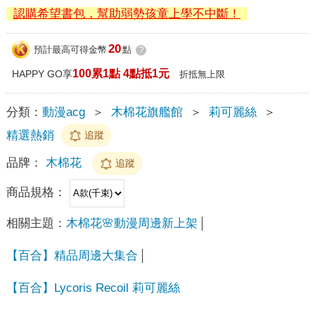
認購希望書包，幫助弱勢孩童上學不中斷！
20
預計最高可得金幣
點
?
100累1點 4點抵1元
HAPPY GO享
折抵無上限
分類：
動漫acg
＞
木棉花旗艦館
＞
莉可麗絲
＞
精選熱銷
追蹤
品牌：
木棉花
追蹤
商品規格：
相關主題：
木棉花🌸動漫周邊新上架
【百合】精品周邊大集合
【百合】Lycoris Recoil 莉可麗絲