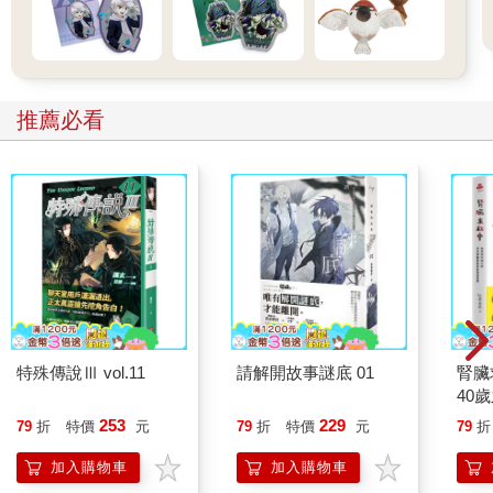
推薦必看
特殊傳說Ⅲ vol.11
請解開故事謎底 01
腎臟
40
就告
253
229
79
折
特價
元
79
折
特價
元
79
折
加入購物車
加入購物車