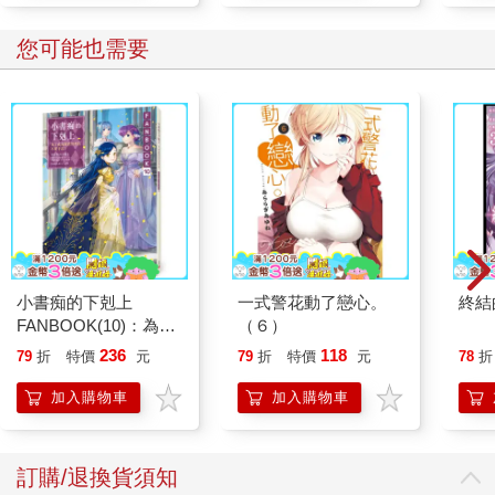
您可能也需要
小書痴的下剋上
一式警花動了戀心。
終結
FANBOOK(10)：為了
（６）
成為圖書管理員不擇手
236
118
79
折
特價
元
79
折
特價
元
78
折
段！
加入購物車
加入購物車
訂購/退換貨須知