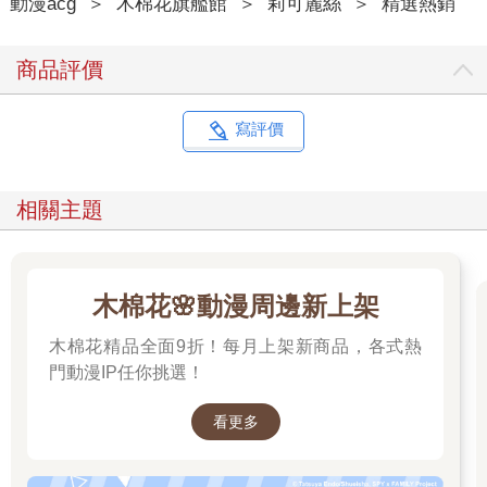
動漫acg
＞
木棉花旗艦館
＞
莉可麗絲
＞
精選熱銷
商品評價
寫評價
相關主題
木棉花🌸動漫周邊新上架
木棉花精品全面9折！每月上架新商品，各式熱
門動漫IP任你挑選！
看更多