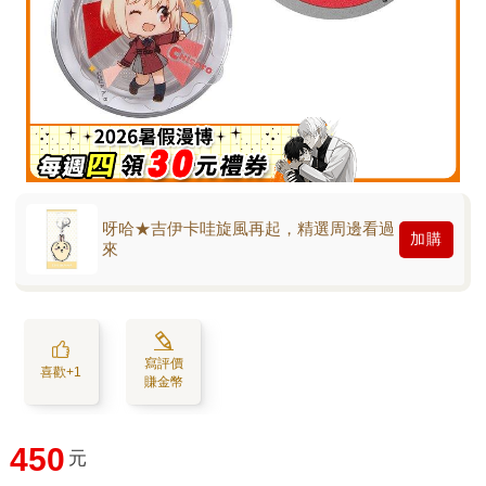
呀哈★吉伊卡哇旋風再起，精選周邊看過
加購
來
寫評價
喜歡+1
賺金幣
450
元