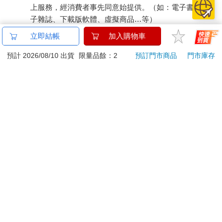
上服務，經消費者事先同意始提供。（如：電子書、電
子雜誌、下載版軟體、虛擬商品…等）
已拆封之個人衛生用品。（如：內衣褲、刮鬍刀、除毛
立即結帳
加入購物車
刀…等）
若非上列種類商品，均享有到貨7天的猶豫期（含例假
預計 2026/08/10 出貨
限量品餘：2
預訂門市商品
門市庫存
日）。
辦理退換貨時，商品（組合商品恕無法接受單獨退貨）必須
是您收到商品時的原始狀態（包含商品本體、配件、贈品、
保證書、所有附隨資料文件及原廠內外包裝…等），請勿直
接使用原廠包裝寄送，或於原廠包裝上黏貼紙張或書寫文
字。
退回商品若無法回復原狀，將請您負擔回復原狀所需費用，
嚴重時將影響您的退貨權益。