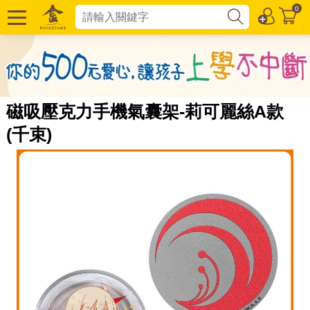
0
磁吸壓克力手機氣囊架-莉可麗絲A款
(千束)